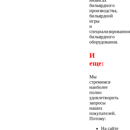
нюансах
бильярдного
производства,
бильярдной
игры
и
специализированно
бильярдного
оборудования.
И
еще:
Мы
стремимся
наиболее
полно
удовлетворить
запросы
наших
покупателей.
Потому:
На сайте