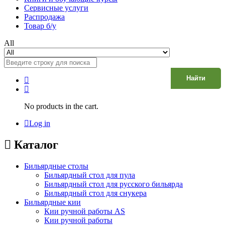
Сервисные услуги
Распродажа
Товар б/у
All
Найти
No products in the cart.
Log in
Каталог
Бильярдные столы
Бильярдный стол для пула
Бильярдный стол для русского бильярда
Бильярдный стол для снукера
Бильярдные кии
Кии ручной работы AS
Кии ручной работы