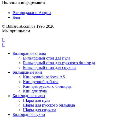
Полезная информация
Распродажи и Акции
Блог
© Billiardist.com.ua 1996-2026
Мы принимаем
Бильярдные столы
Бильярдный стол для пула
Бильярдный стол для русского бильярда
Бильярдный стол для снукера
Бильярдные кии
Кии ручной работы AS
Кии ручной работы
Кии для русского бильярда
Кии для пула
Бильярдные шары
Шары для пула
Шары для русского бильярда
Шары для снукера
Бильярдное сукно