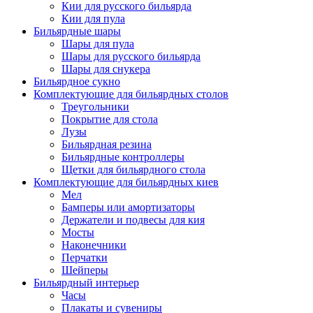
Кии для русского бильярда
Кии для пула
Бильярдные шары
Шары для пула
Шары для русского бильярда
Шары для снукера
Бильярдное сукно
Комплектующие для бильярдных столов
Треугольники
Покрытие для стола
Лузы
Бильярдная резина
Бильярдные контроллеры
Щетки для бильярдного стола
Комплектующие для бильярдных киев
Мел
Бамперы или амортизаторы
Держатели и подвесы для кия
Мосты
Наконечники
Перчатки
Шейперы
Бильярдный интерьер
Часы
Плакаты и сувениры