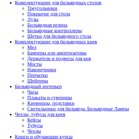
Комплектующие для бильярдных столов
Треугольники
Покрытие для стола
Лузы
Бильярдная резина
Бильярдные контроллеры
Щетки для бильярдного стола
Комплектующие для бильярдных киев
Мел
Бамперы или амортизаторы
Держатели и подвесы для кия
Мосты
Наконечники
Перчатки
Шейперы
Бильярдный интерьер
Часы
Плакаты и сувениры
Киевницы, подставки
Светильники для бильярда. Бильярдные Лампы
Чехлы, тубусы для киев
Кейсы
Тубусы
Чехлы
Книги и обучающие курсы