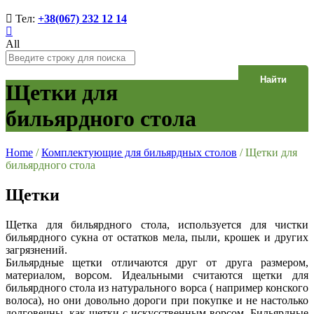
Тел:
+38(067) 232 12 14
All
Найти
Щетки для
бильярдного стола
Home
/
Комплектующие для бильярдных столов
/
Щетки для
бильярдного стола
Щетки
Щетка для бильярдного стола, используется для чистки
бильярдного сукна от остатков мела, пыли, крошек и других
загрязнений.
Бильярдные щетки отличаются друг от друга размером,
материалом, ворсом. Идеальными считаются щетки для
бильярдного стола из натурального ворса ( например конского
волоса), но они довольно дороги при покупке и не настолько
долговечны, как щетки с искусственным ворсом. Бильярдные