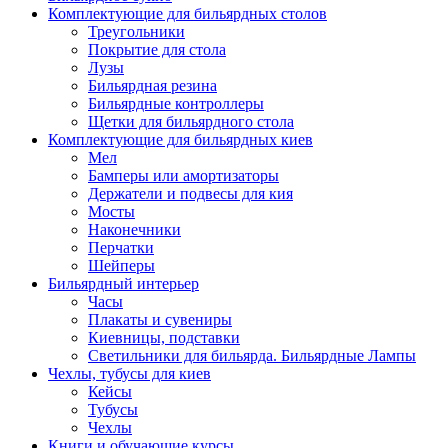
Комплектующие для бильярдных столов
Треугольники
Покрытие для стола
Лузы
Бильярдная резина
Бильярдные контроллеры
Щетки для бильярдного стола
Комплектующие для бильярдных киев
Мел
Бамперы или амортизаторы
Держатели и подвесы для кия
Мосты
Наконечники
Перчатки
Шейперы
Бильярдный интерьер
Часы
Плакаты и сувениры
Киевницы, подставки
Светильники для бильярда. Бильярдные Лампы
Чехлы, тубусы для киев
Кейсы
Тубусы
Чехлы
Книги и обучающие курсы