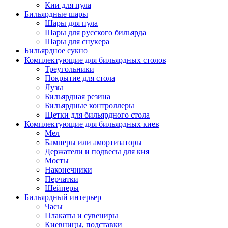
Кии для пула
Бильярдные шары
Шары для пула
Шары для русского бильярда
Шары для снукера
Бильярдное сукно
Комплектующие для бильярдных столов
Треугольники
Покрытие для стола
Лузы
Бильярдная резина
Бильярдные контроллеры
Щетки для бильярдного стола
Комплектующие для бильярдных киев
Мел
Бамперы или амортизаторы
Держатели и подвесы для кия
Мосты
Наконечники
Перчатки
Шейперы
Бильярдный интерьер
Часы
Плакаты и сувениры
Киевницы, подставки