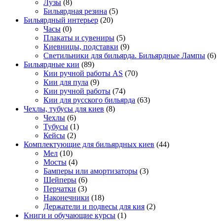
Лузы
(8)
Бильярдная резина
(5)
Бильярдный интерьер
(20)
Часы
(0)
Плакаты и сувениры
(5)
Киевницы, подставки
(9)
Светильники для бильярда. Бильярдные Лампы
(6)
Бильярдные кии
(89)
Кии ручной работы AS
(70)
Кии для пула
(9)
Кии ручной работы
(74)
Кии для русского бильярда
(63)
Чехлы, тубусы для киев
(8)
Чехлы
(6)
Тубусы
(1)
Кейсы
(2)
Комплектующие для бильярдных киев
(44)
Мел
(10)
Мосты
(4)
Бамперы или амортизаторы
(3)
Шейперы
(6)
Перчатки
(3)
Наконечники
(18)
Держатели и подвесы для кия
(2)
Книги и обучающие курсы
(1)