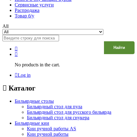
Сервисные услуги
Распродажа
Товар б/у
All
Найти
No products in the cart.
Log in
Каталог
Бильярдные столы
Бильярдный стол для пула
Бильярдный стол для русского бильярда
Бильярдный стол для снукера
Бильярдные кии
Кии ручной работы AS
Кии ручной работы