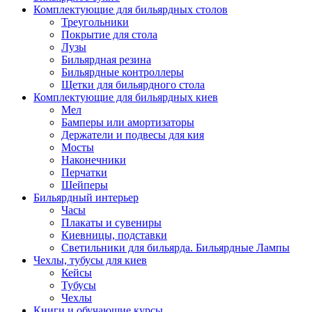
Комплектующие для бильярдных столов
Треугольники
Покрытие для стола
Лузы
Бильярдная резина
Бильярдные контроллеры
Щетки для бильярдного стола
Комплектующие для бильярдных киев
Мел
Бамперы или амортизаторы
Держатели и подвесы для кия
Мосты
Наконечники
Перчатки
Шейперы
Бильярдный интерьер
Часы
Плакаты и сувениры
Киевницы, подставки
Светильники для бильярда. Бильярдные Лампы
Чехлы, тубусы для киев
Кейсы
Тубусы
Чехлы
Книги и обучающие курсы