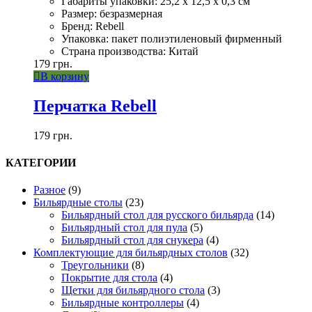
Габариты упаковки: 25,2 х 12,5 х 0,3 см
Размер: безразмерная
Бренд: Rebell
Упаковка: пакет полиэтиленовый фирменный
Страна производства: Китай
179
грн.
В корзину
Перчатка Rebell
179
грн.
КАТЕГОРИИ
Разное
(9)
Бильярдные столы
(23)
Бильярдный стол для русского бильярда
(14)
Бильярдный стол для пула
(5)
Бильярдный стол для снукера
(4)
Комплектующие для бильярдных столов
(32)
Треугольники
(8)
Покрытие для стола
(4)
Щетки для бильярдного стола
(3)
Бильярдные контроллеры
(4)