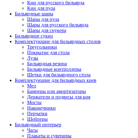
Кии для русского бильярда
Кии для пула
Бильярдные шары
Шары для пула
Шары для русского бильярда
Шары для снукера
Бильярдное сукно
Комплектующие для бильярдных столов
Треугольники
Покрытие для стола
Лузы
Бильярдная резина
Бильярдные контроллеры
Щетки для бильярдного стола
Комплектующие для бильярдных киев
Мел
Бамперы или амортизаторы
Держатели и подвесы для кия
Мосты
Наконечники
Перчатки
Шейперы
Бильярдный интерьер
Часы
Плакаты и сувениры