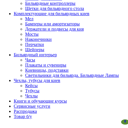
Бильярдные контроллеры
Щетки для бильярдного стола
Комплектующие для бильярдных киев
Мел
Бамперы или амортизаторы
Держатели и подвесы для кия
Мосты
Наконечники
Перчатки
Шейперы
Бильярдный интерьер
Часы
Плакаты и сувениры
Киевницы, подставки
Светильники для бильярда. Бильярдные Лампы
Чехлы, тубусы для киев
Кейсы
Тубусы
Чехлы
Книги и обучающие курсы
Сервисные услуги
Распродажа
Товар б/у
0
0