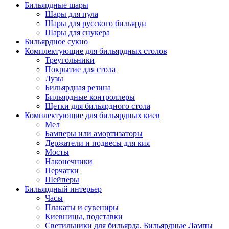
Бильярдные шары
Шары для пула
Шары для русского бильярда
Шары для снукера
Бильярдное сукно
Комплектующие для бильярдных столов
Треугольники
Покрытие для стола
Лузы
Бильярдная резина
Бильярдные контроллеры
Щетки для бильярдного стола
Комплектующие для бильярдных киев
Мел
Бамперы или амортизаторы
Держатели и подвесы для кия
Мосты
Наконечники
Перчатки
Шейперы
Бильярдный интерьер
Часы
Плакаты и сувениры
Киевницы, подставки
Светильники для бильярда. Бильярдные Лампы