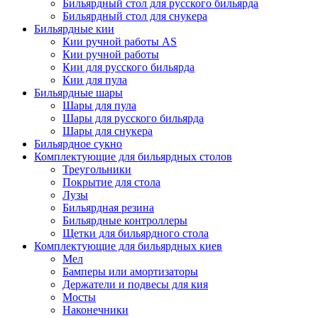
Бильярдный стол для русского бильярда
Бильярдный стол для снукера
Бильярдные кии
Кии ручной работы AS
Кии ручной работы
Кии для русского бильярда
Кии для пула
Бильярдные шары
Шары для пула
Шары для русского бильярда
Шары для снукера
Бильярдное сукно
Комплектующие для бильярдных столов
Треугольники
Покрытие для стола
Лузы
Бильярдная резина
Бильярдные контроллеры
Щетки для бильярдного стола
Комплектующие для бильярдных киев
Мел
Бамперы или амортизаторы
Держатели и подвесы для кия
Мосты
Наконечники