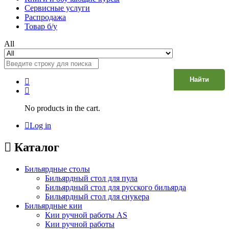
Сервисные услуги
Распродажа
Товар б/у
All
Найти
No products in the cart.
Log in
Каталог
Бильярдные столы
Бильярдный стол для пула
Бильярдный стол для русского бильярда
Бильярдный стол для снукера
Бильярдные кии
Кии ручной работы AS
Кии ручной работы