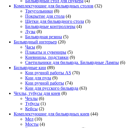
Бильярдный стол для снукера
(4)
Комплектующие для бильярдных столов
(32)
Треугольники
(8)
Покрытие для стола
(4)
Щетки для бильярдного стола
(3)
Бильярдные контроллеры
(4)
Лузы
(8)
Бильярдная резина
(5)
Бильярдный интерьер
(20)
Часы
(0)
Плакаты и сувениры
(5)
Киевницы, подставки
(9)
Светильники для бильярда. Бильярдные Лампы
(6)
Бильярдные кии
(89)
Кии ручной работы AS
(70)
Кии для пула
(9)
Кии ручной работы
(74)
Кии для русского бильярда
(63)
Чехлы, тубусы для киев
(8)
Чехлы
(6)
Тубусы
(1)
Кейсы
(2)
Комплектующие для бильярдных киев
(44)
Мел
(10)
Мосты
(4)