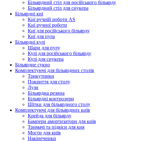
Більярдний стіл для російського більярду
Більярдний стіл для снукера
Більярдні киї
Киї ручнїй роботи AS
Киї ручної роботи
Киї для російського більярду
Киї для пула
Більярдні кулі
Шари для пулу
Кулі для російського більярду
Кулі для снукера
Більярдне сукно
Комплектуючі для більярдних столів
Трикутники
Покриття для столу
Лузи
Більярдна резина
Більярдні контролери
Щітки для більярдного столу
Комплектуючі для більярдних київ
Крейда для більярду
Бампери амортизатори для київ
Тримачі та підвіси для кия
Мости для київ
Накінечники