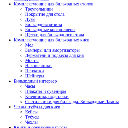
Комплектующие для бильярдных столов
Треугольники
Покрытие для стола
Лузы
Бильярдная резина
Бильярдные контроллеры
Щетки для бильярдного стола
Комплектующие для бильярдных киев
Мел
Бамперы или амортизаторы
Держатели и подвесы для кия
Мосты
Наконечники
Перчатки
Шейперы
Бильярдный интерьер
Часы
Плакаты и сувениры
Киевницы, подставки
Светильники для бильярда. Бильярдные Лампы
Чехлы, тубусы для киев
Кейсы
Тубусы
Чехлы
Книги и обучающие курсы