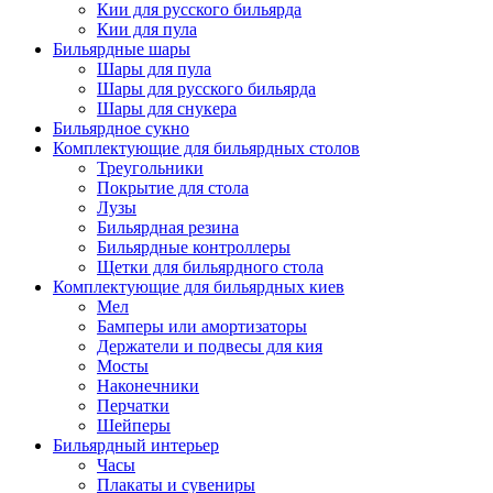
Кии для русского бильярда
Кии для пула
Бильярдные шары
Шары для пула
Шары для русского бильярда
Шары для снукера
Бильярдное сукно
Комплектующие для бильярдных столов
Треугольники
Покрытие для стола
Лузы
Бильярдная резина
Бильярдные контроллеры
Щетки для бильярдного стола
Комплектующие для бильярдных киев
Мел
Бамперы или амортизаторы
Держатели и подвесы для кия
Мосты
Наконечники
Перчатки
Шейперы
Бильярдный интерьер
Часы
Плакаты и сувениры