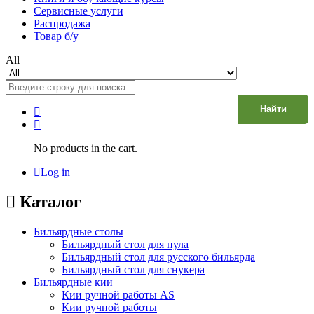
Сервисные услуги
Распродажа
Товар б/у
All
Найти
No products in the cart.
Log in
Каталог
Бильярдные столы
Бильярдный стол для пула
Бильярдный стол для русского бильярда
Бильярдный стол для снукера
Бильярдные кии
Кии ручной работы AS
Кии ручной работы