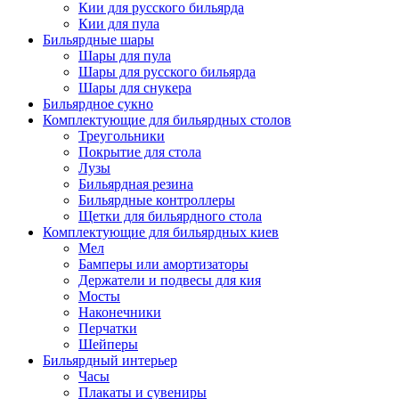
Кии для русского бильярда
Кии для пула
Бильярдные шары
Шары для пула
Шары для русского бильярда
Шары для снукера
Бильярдное сукно
Комплектующие для бильярдных столов
Треугольники
Покрытие для стола
Лузы
Бильярдная резина
Бильярдные контроллеры
Щетки для бильярдного стола
Комплектующие для бильярдных киев
Мел
Бамперы или амортизаторы
Держатели и подвесы для кия
Мосты
Наконечники
Перчатки
Шейперы
Бильярдный интерьер
Часы
Плакаты и сувениры