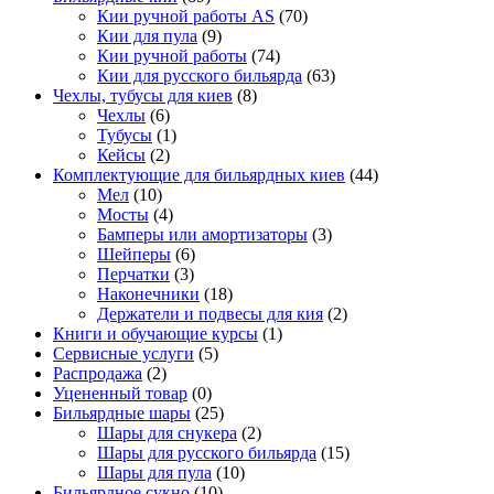
Кии ручной работы AS
(70)
Кии для пула
(9)
Кии ручной работы
(74)
Кии для русского бильярда
(63)
Чехлы, тубусы для киев
(8)
Чехлы
(6)
Тубусы
(1)
Кейсы
(2)
Комплектующие для бильярдных киев
(44)
Мел
(10)
Мосты
(4)
Бамперы или амортизаторы
(3)
Шейперы
(6)
Перчатки
(3)
Наконечники
(18)
Держатели и подвесы для кия
(2)
Книги и обучающие курсы
(1)
Сервисные услуги
(5)
Распродажа
(2)
Уцененный товар
(0)
Бильярдные шары
(25)
Шары для снукера
(2)
Шары для русского бильярда
(15)
Шары для пула
(10)
Бильярдное сукно
(10)