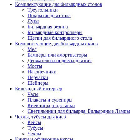
Комплектующие для бильярдных столов
Треугольники
Покрытие для стола
Лузы
Бильярдная резина
Бильярдные контроллеры
Щетки для бильярдного стола
Комплектующие для бильярдных киев
Мел
Бамперы или амортизаторы
Держатели и подвесы для кия
Мосты
Наконечники
Перчатки
Шейперы
Бильярдный интерьер
Часы
Плакаты и сувениры
Киевницы, подставки
Светильники для бильярда. Бильярдные Лампы
Чехлы, тубусы для киев
Кейсы
Тубусы
Чехлы
Книги и обучающие курсы