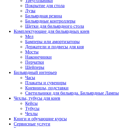
Треугольники
Покрытие для стола
Лузы
Бильярдная резина
Бильярдные контроллеры
Щетки для бильярдного стола
Комплектующие для бильярдных киев
Мел
Бамперы или амортизаторы
Держатели и подвесы для кия
Мосты
Наконечники
Перчатки
Шейперы
Бильярдный интерьер
Часы
Плакаты и сувениры
Киевницы, подставки
Светильники для бильярда. Бильярдные Лампы
Чехлы, тубусы для киев
Кейсы
Тубусы
Чехлы
Книги и обучающие курсы
Сервисные услуги