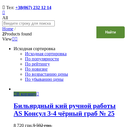
Тел:
+38(067) 232 12 14
All
Home
/
Найти
2
Products found
View
Исходная сортировка
Исходная сортировка
По популярности
По рейтингу
По новизне
По возрастанию цены
По убыванию цены
В корзину
Бильярдный кий ручной работы
AS Консул 3-4 чёрный граб № 25
8 720
грн.
9 592
грн.