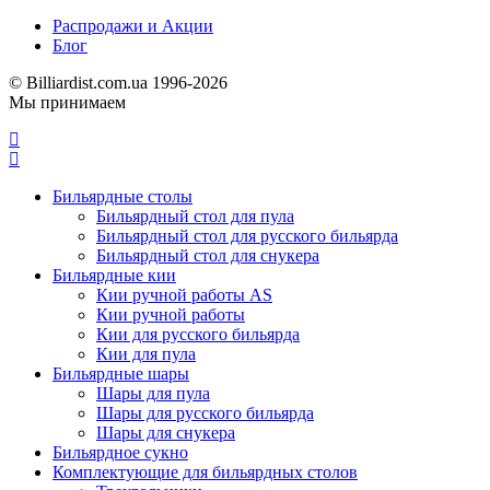
Распродажи и Акции
Блог
© Billiardist.com.ua 1996-2026
Мы принимаем
Бильярдные столы
Бильярдный стол для пула
Бильярдный стол для русского бильярда
Бильярдный стол для снукера
Бильярдные кии
Кии ручной работы AS
Кии ручной работы
Кии для русского бильярда
Кии для пула
Бильярдные шары
Шары для пула
Шары для русского бильярда
Шары для снукера
Бильярдное сукно
Комплектующие для бильярдных столов