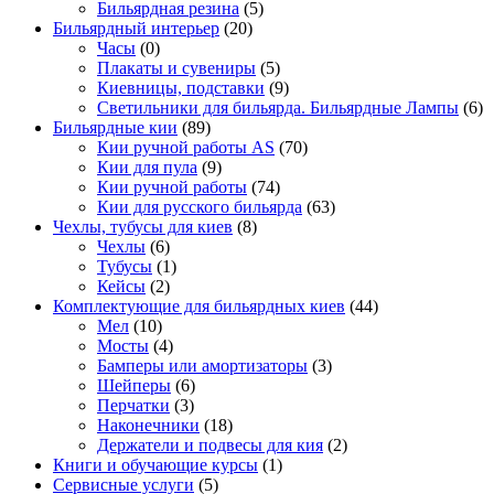
Бильярдная резина
(5)
Бильярдный интерьер
(20)
Часы
(0)
Плакаты и сувениры
(5)
Киевницы, подставки
(9)
Светильники для бильярда. Бильярдные Лампы
(6)
Бильярдные кии
(89)
Кии ручной работы AS
(70)
Кии для пула
(9)
Кии ручной работы
(74)
Кии для русского бильярда
(63)
Чехлы, тубусы для киев
(8)
Чехлы
(6)
Тубусы
(1)
Кейсы
(2)
Комплектующие для бильярдных киев
(44)
Мел
(10)
Мосты
(4)
Бамперы или амортизаторы
(3)
Шейперы
(6)
Перчатки
(3)
Наконечники
(18)
Держатели и подвесы для кия
(2)
Книги и обучающие курсы
(1)
Сервисные услуги
(5)