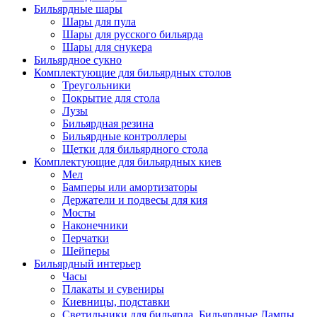
Бильярдные шары
Шары для пула
Шары для русского бильярда
Шары для снукера
Бильярдное сукно
Комплектующие для бильярдных столов
Треугольники
Покрытие для стола
Лузы
Бильярдная резина
Бильярдные контроллеры
Щетки для бильярдного стола
Комплектующие для бильярдных киев
Мел
Бамперы или амортизаторы
Держатели и подвесы для кия
Мосты
Наконечники
Перчатки
Шейперы
Бильярдный интерьер
Часы
Плакаты и сувениры
Киевницы, подставки
Светильники для бильярда. Бильярдные Лампы