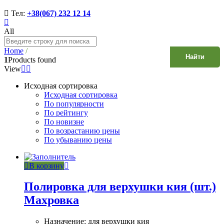
Тел:
+38(067) 232 12 14
All
Home
/
Найти
1
Products found
View
Исходная сортировка
Исходная сортировка
По популярности
По рейтингу
По новизне
По возрастанию цены
По убыванию цены
В корзину
Полировка для верхушки кия (шт.)
Махровка
Назначение: для верхушки кия