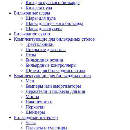
Кии для русского бильярда
Кии для пула
Бильярдные шары
Шары для пула
Шары для русского бильярда
Шары для снукера
Бильярдное сукно
Комплектующие для бильярдных столов
Треугольники
Покрытие для стола
Лузы
Бильярдная резина
Бильярдные контроллеры
Щетки для бильярдного стола
Комплектующие для бильярдных киев
Мел
Бамперы или амортизаторы
Держатели и подвесы для кия
Мосты
Наконечники
Перчатки
Шейперы
Бильярдный интерьер
Часы
Плакаты и сувениры