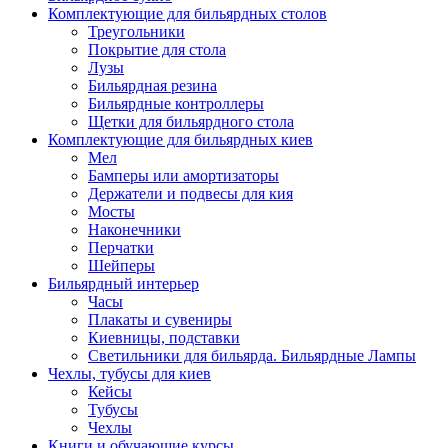
Комплектующие для бильярдных столов
Треугольники
Покрытие для стола
Лузы
Бильярдная резина
Бильярдные контроллеры
Щетки для бильярдного стола
Комплектующие для бильярдных киев
Мел
Бамперы или амортизаторы
Держатели и подвесы для кия
Мосты
Наконечники
Перчатки
Шейперы
Бильярдный интерьер
Часы
Плакаты и сувениры
Киевницы, подставки
Светильники для бильярда. Бильярдные Лампы
Чехлы, тубусы для киев
Кейсы
Тубусы
Чехлы
Книги и обучающие курсы