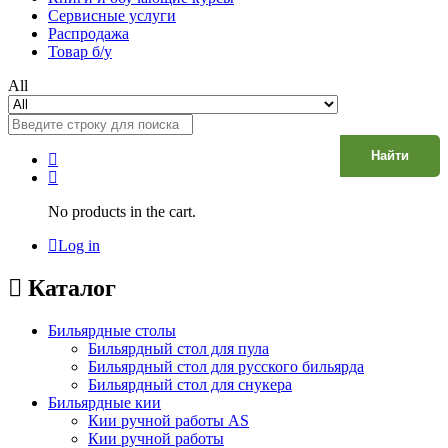
Сервисные услуги
Распродажа
Товар б/у
All
Найти
No products in the cart.
Log in
Каталог
Бильярдные столы
Бильярдный стол для пула
Бильярдный стол для русского бильярда
Бильярдный стол для снукера
Бильярдные кии
Кии ручной работы AS
Кии ручной работы