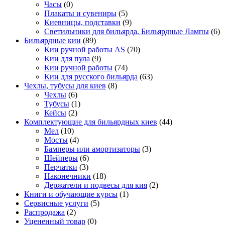
Часы
(0)
Плакаты и сувениры
(5)
Киевницы, подставки
(9)
Светильники для бильярда. Бильярдные Лампы
(6)
Бильярдные кии
(89)
Кии ручной работы AS
(70)
Кии для пула
(9)
Кии ручной работы
(74)
Кии для русского бильярда
(63)
Чехлы, тубусы для киев
(8)
Чехлы
(6)
Тубусы
(1)
Кейсы
(2)
Комплектующие для бильярдных киев
(44)
Мел
(10)
Мосты
(4)
Бамперы или амортизаторы
(3)
Шейперы
(6)
Перчатки
(3)
Наконечники
(18)
Держатели и подвесы для кия
(2)
Книги и обучающие курсы
(1)
Сервисные услуги
(5)
Распродажа
(2)
Уцененный товар
(0)