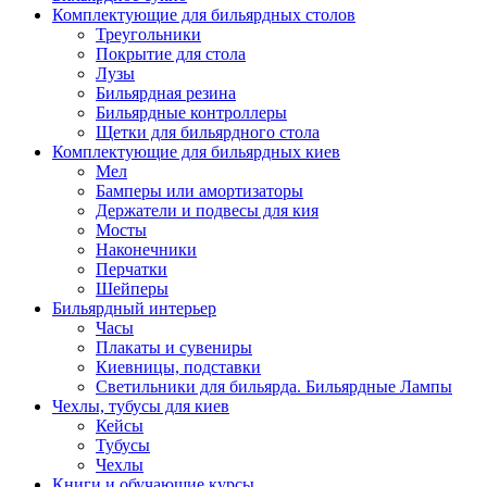
Комплектующие для бильярдных столов
Треугольники
Покрытие для стола
Лузы
Бильярдная резина
Бильярдные контроллеры
Щетки для бильярдного стола
Комплектующие для бильярдных киев
Мел
Бамперы или амортизаторы
Держатели и подвесы для кия
Мосты
Наконечники
Перчатки
Шейперы
Бильярдный интерьер
Часы
Плакаты и сувениры
Киевницы, подставки
Светильники для бильярда. Бильярдные Лампы
Чехлы, тубусы для киев
Кейсы
Тубусы
Чехлы
Книги и обучающие курсы