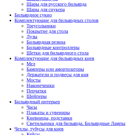
Шары для русского бильярда
Шары для снукера
Бильярдное сукно
Комплектующие для бильярдных столов
Треугольники
Покрытие для стола
Лузы
Бильярдная резина
Бильярдные контроллеры
Щетки для бильярдного стола
Комплектующие для бильярдных киев
Мел
Бамперы или амортизаторы
Держатели и подвесы для кия
Мосты
Наконечники
Перчатки
Шейперы
Бильярдный интерьер
Часы
Плакаты и сувениры
Киевницы, подставки
Светильники для бильярда. Бильярдные Лампы
Чехлы, тубусы для киев
Кейсы