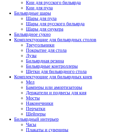
Кии для русского бильярда
Кии для пула
Бильярдные шары
Шары для пула
Шары для русского бильярда
Шары для снукера
Бильярдное сукно
Комплектующие для бильярдных столов
Треугольники
Покрытие для стола
Лузы
Бильярдная резина
Бильярдные контроллеры
Щетки для бильярдного стола
Комплектующие для бильярдных киев
Мел
Бамперы или амортизаторы
Держатели и подвесы для кия
Мосты
Наконечники
Перчатки
Шейперы
Бильярдный интерьер
Часы
Плакаты и сувениры