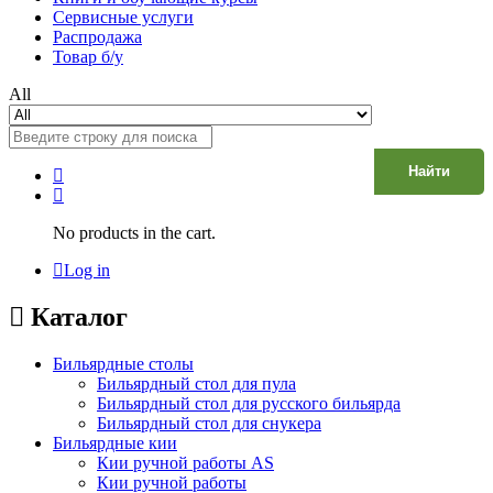
Сервисные услуги
Распродажа
Товар б/у
All
Найти
No products in the cart.
Log in
Каталог
Бильярдные столы
Бильярдный стол для пула
Бильярдный стол для русского бильярда
Бильярдный стол для снукера
Бильярдные кии
Кии ручной работы AS
Кии ручной работы