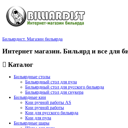
Бильярдист. Магазин бильярда
Интернет магазин. Бильярд и все для б
Каталог
Бильярдные столы
Бильярдный стол для пула
Бильярдный стол для русского бильярда
Бильярдный стол для снукера
Бильярдные кии
Кии ручной работы AS
Кии ручной работы
Кии для русского бильярда
Кии для пула
Бильярдные шары