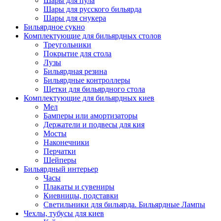
Шары для пула
Шары для русского бильярда
Шары для снукера
Бильярдное сукно
Комплектующие для бильярдных столов
Треугольники
Покрытие для стола
Лузы
Бильярдная резина
Бильярдные контроллеры
Щетки для бильярдного стола
Комплектующие для бильярдных киев
Мел
Бамперы или амортизаторы
Держатели и подвесы для кия
Мосты
Наконечники
Перчатки
Шейперы
Бильярдный интерьер
Часы
Плакаты и сувениры
Киевницы, подставки
Светильники для бильярда. Бильярдные Лампы
Чехлы, тубусы для киев