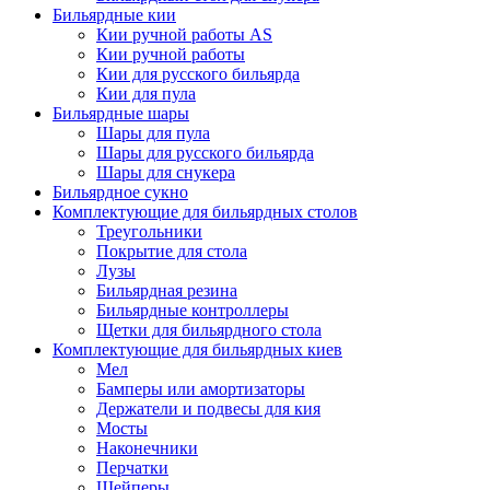
Бильярдные кии
Кии ручной работы AS
Кии ручной работы
Кии для русского бильярда
Кии для пула
Бильярдные шары
Шары для пула
Шары для русского бильярда
Шары для снукера
Бильярдное сукно
Комплектующие для бильярдных столов
Треугольники
Покрытие для стола
Лузы
Бильярдная резина
Бильярдные контроллеры
Щетки для бильярдного стола
Комплектующие для бильярдных киев
Мел
Бамперы или амортизаторы
Держатели и подвесы для кия
Мосты
Наконечники
Перчатки
Шейперы