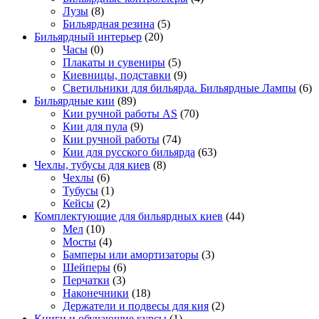
Лузы
(8)
Бильярдная резина
(5)
Бильярдный интерьер
(20)
Часы
(0)
Плакаты и сувениры
(5)
Киевницы, подставки
(9)
Светильники для бильярда. Бильярдные Лампы
(6)
Бильярдные кии
(89)
Кии ручной работы AS
(70)
Кии для пула
(9)
Кии ручной работы
(74)
Кии для русского бильярда
(63)
Чехлы, тубусы для киев
(8)
Чехлы
(6)
Тубусы
(1)
Кейсы
(2)
Комплектующие для бильярдных киев
(44)
Мел
(10)
Мосты
(4)
Бамперы или амортизаторы
(3)
Шейперы
(6)
Перчатки
(3)
Наконечники
(18)
Держатели и подвесы для кия
(2)
Книги и обучающие курсы
(1)