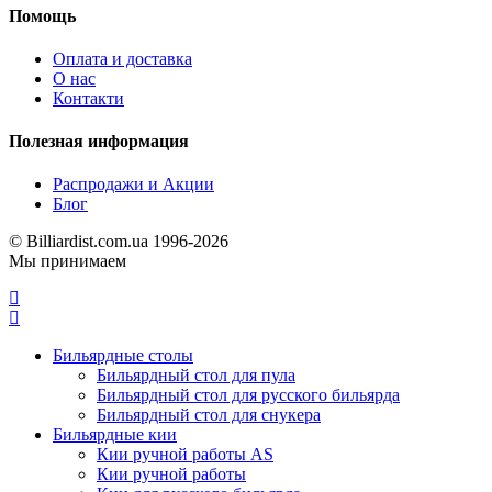
Помощь
Оплата и доставка
О нас
Контакти
Полезная информация
Распродажи и Акции
Блог
© Billiardist.com.ua 1996-2026
Мы принимаем
Бильярдные столы
Бильярдный стол для пула
Бильярдный стол для русского бильярда
Бильярдный стол для снукера
Бильярдные кии
Кии ручной работы AS
Кии ручной работы