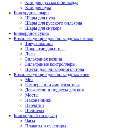
Кии для русского бильярда
Кии для пула
Бильярдные шары
Шары для пула
Шары для русского бильярда
Шары для снукера
Бильярдное сукно
Комплектующие для бильярдных столов
Треугольники
Покрытие для стола
Лузы
Бильярдная резина
Бильярдные контроллеры
Щетки для бильярдного стола
Комплектующие для бильярдных киев
Мел
Бамперы или амортизаторы
Держатели и подвесы для кия
Мосты
Наконечники
Перчатки
Шейперы
Бильярдный интерьер
Часы
Плакаты и сувениры