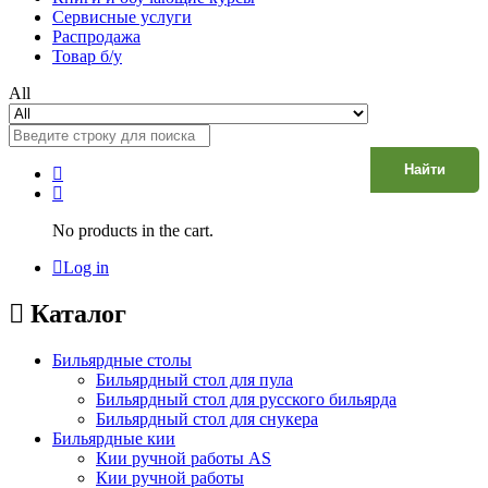
Сервисные услуги
Распродажа
Товар б/у
All
Найти
No products in the cart.
Log in
Каталог
Бильярдные столы
Бильярдный стол для пула
Бильярдный стол для русского бильярда
Бильярдный стол для снукера
Бильярдные кии
Кии ручной работы AS
Кии ручной работы