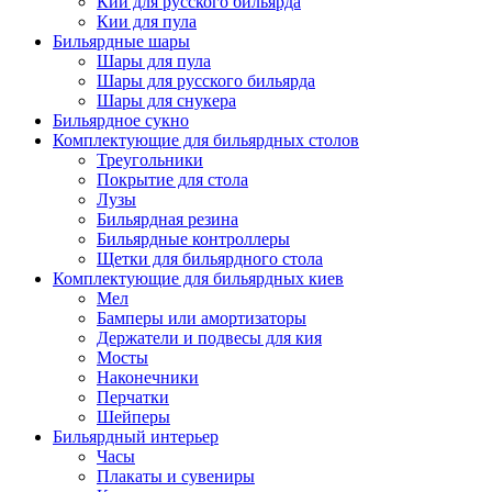
Кии для русского бильярда
Кии для пула
Бильярдные шары
Шары для пула
Шары для русского бильярда
Шары для снукера
Бильярдное сукно
Комплектующие для бильярдных столов
Треугольники
Покрытие для стола
Лузы
Бильярдная резина
Бильярдные контроллеры
Щетки для бильярдного стола
Комплектующие для бильярдных киев
Мел
Бамперы или амортизаторы
Держатели и подвесы для кия
Мосты
Наконечники
Перчатки
Шейперы
Бильярдный интерьер
Часы
Плакаты и сувениры