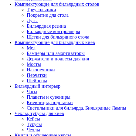
Комплектующие для бильярдных столов
Треугольники
Покрытие для стола
Лузы
Бильярдная резина
Бильярдные контроллеры
Щетки для бильярдного стола
Комплектующие для бильярдных киев
Мел
Бамперы или амортизаторы
Держатели и подвесы для кия
Мосты
Наконечники
Перчатки
Шейперы
Бильярдный интерьер
Часы
Плакаты и сувениры
Киевницы, подставки
Светильники для бильярда. Бильярдные Лампы
Чехлы, тубусы для киев
Кейсы
Тубусы
Чехлы
Книги и обучающие курсы