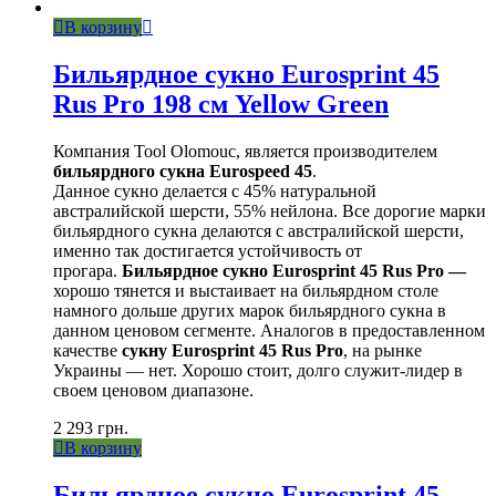
В корзину
Бильярдное сукно Eurosprint 45
Rus Pro 198 см Yellow Green
Компания Tool Olomouc, является производителем
бильярдного сукна Eurospeed 45
.
Данное сукно делается с 45% натуральной
австралийской шерсти, 55% нейлона. Все дорогие марки
бильярдного сукна делаются с австралийской шерсти,
именно так достигается устойчивость от
прогара.
Бильярдное сукно Eurosprint 45 Rus Pro —
хорошо тянется и выстаивает на бильярдном столе
намного дольше других марок бильярдного сукна в
данном ценовом сегменте. Аналогов в предоставленном
качестве
сукну Eurosprint 45 Rus Pro
, на рынке
Украины — нет. Хорошо стоит, долго служит-лидер в
своем ценовом диапазоне.
2 293
грн.
В корзину
Бильярдное сукно Eurosprint 45