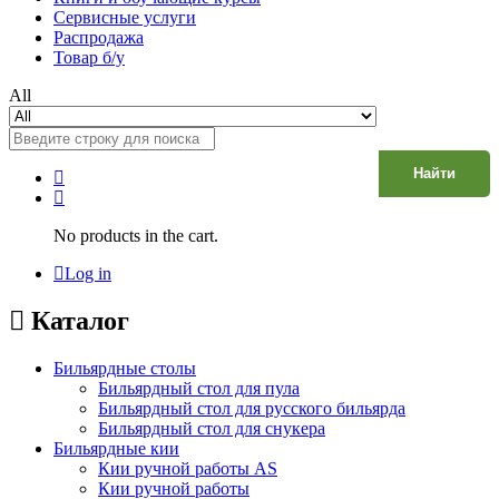
Сервисные услуги
Распродажа
Товар б/у
All
Найти
No products in the cart.
Log in
Каталог
Бильярдные столы
Бильярдный стол для пула
Бильярдный стол для русского бильярда
Бильярдный стол для снукера
Бильярдные кии
Кии ручной работы AS
Кии ручной работы