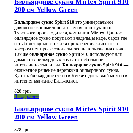
Бильярдное cукно Mirtex Spirit 910
200 см Yellow Green
Бильярдное сукно Spirit 910
это универсальное,
довольно экономичное и качественное сукно от
Турецкого производителя, компании
Mirtex
. Данное
бильярдное сукно покупают владельцы кафе, баров где
есть бильярдный стол для привлечения клиентов, на
котором нет профессионального использования столов.
Так же
бильярдное сукно Spirit 910
используют для
домашних бильярдных комнат с небольшой
интенсивностью игры.
Бильярдное сукно Spirit 910 —
бюджетное решение перетяжки бильярдного сукна.
Купить бильярдное сукно в Киеве с доставкой можно в
интернет магазине Бильярдист.
828
грн.
Подробнее
Бильярдное cукно Mirtex Spirit 910
200 см Yellow Green
828
грн.