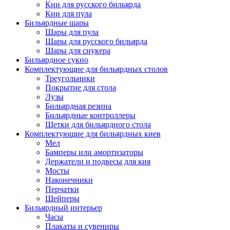
Кии для русского бильярда
Кии для пула
Бильярдные шары
Шары для пула
Шары для русского бильярда
Шары для снукера
Бильярдное сукно
Комплектующие для бильярдных столов
Треугольники
Покрытие для стола
Лузы
Бильярдная резина
Бильярдные контроллеры
Щетки для бильярдного стола
Комплектующие для бильярдных киев
Мел
Бамперы или амортизаторы
Держатели и подвесы для кия
Мосты
Наконечники
Перчатки
Шейперы
Бильярдный интерьер
Часы
Плакаты и сувениры