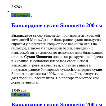
3 924
грн.
В корзину
Бильярдное сукно Simonetto 200 см
Бильярдное сукно Simonetto
, производится Турецкой
компанией Mirtex.Данное бильярдное сукно пользуется
спросом у любителей бюджетного варианта игры на
бильярде, а также у владельцев баров, заведений с
невысокой интенсивностью использования бильярдных
столов.
Сукно Simonetto
довольно раскрученный бренд
в Украине. В основном благодаря своей цене и
неплохим игровым качествам, клиенты узнают и
покупают данное бильярдное сукно.
Бильярдное сукно
Simonetto
сделано на 100% из акрила. Легко тянуться,
дает хороший раскат шара. Но прогорает быстрее чем
дорогие аналоги.
1 046
грн.
В корзину
Бильярдное сукно Simonetto 200 см