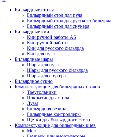
Бильярдные столы
Бильярдный стол для пула
Бильярдный стол для русского бильярда
Бильярдный стол для снукера
Бильярдные кии
Кии ручной работы AS
Кии ручной работы
Кии для русского бильярда
Кии для пула
Бильярдные шары
Шары для пула
Шары для русского бильярда
Шары для снукера
Бильярдное сукно
Комплектующие для бильярдных столов
Треугольники
Покрытие для стола
Лузы
Бильярдная резина
Бильярдные контроллеры
Щетки для бильярдного стола
Комплектующие для бильярдных киев
Мел
Бамперы или амортизаторы