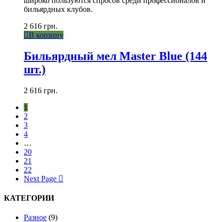
широко пользуются спросов среди профессионалов и
бильярдных клубов.
2 616
грн.
В корзину
Бильярдный мел Master Blue (144
шт.)
2 616
грн.
1
2
3
4
…
20
21
22
Next Page
КАТЕГОРИИ
Разное
(9)