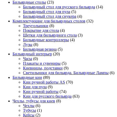
Бильярдные столы
(23)
Бильярдный стол для русского бильярда
(14)
Бильярдный стол для пула
(5)
Бильярдный стол для снукера
(4)
Комплектующие для бильярдных столов
(32)
Треугольники
(8)
Покрытие для стола
(4)
Щетки для бильярдного стола
(3)
Бильярдные контроллеры
(4)
Лузы
(8)
Бильярдная резина
(5)
Бильярдный интерьер
(20)
Часы
(0)
Плакаты и сувениры
(5)
Киевницы, подставки
(9)
Светильники для бильярда. Бильярдные Лампы
(6)
Бильярдные кии
(89)
Кии ручной работы AS
(70)
Кии для пула
(9)
Кии ручной работы
(74)
Кии для русского бильярда
(63)
Чехлы, тубусы для киев
(8)
Чехлы
(6)
Тубусы
(1)
Кейсы
(2)