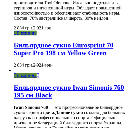
производителя Tool Olomouc. Идеально подходит для
турниров и интенсивной игры. Обладает повышенной
износостойкостью и обеспечивает стабильность игры.
Состав: 70% австралийская шерсть, 30% нейлон.
2 834
грн.
2 921
грн.
В корзину
Бильярдное сукно Eurosprint 70
Super Pro 198 см Yellow Green
2 834
грн.
2 921
грн.
В корзину
Бильярдное сукно Iwan Simonis 760
195 см Black
Iwan Simonis 760
— это профессиональное бильярдное
сукно черного цвета.
Данное сукно
создано для больших
нагрузок и профессионального спорта. Официально
признанное Федерацией бильярдного спорта Украины,
Международным и Европейским комитетами по