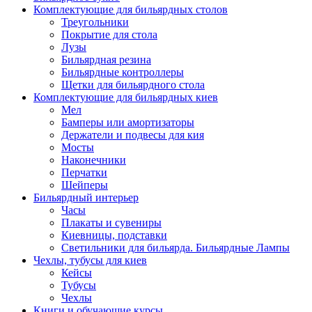
Комплектующие для бильярдных столов
Треугольники
Покрытие для стола
Лузы
Бильярдная резина
Бильярдные контроллеры
Щетки для бильярдного стола
Комплектующие для бильярдных киев
Мел
Бамперы или амортизаторы
Держатели и подвесы для кия
Мосты
Наконечники
Перчатки
Шейперы
Бильярдный интерьер
Часы
Плакаты и сувениры
Киевницы, подставки
Светильники для бильярда. Бильярдные Лампы
Чехлы, тубусы для киев
Кейсы
Тубусы
Чехлы
Книги и обучающие курсы