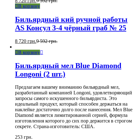
8 720
грн.
9 592
грн.
В корзину
Бильярдный кий ручной работы
AS Консул 3-4 чёрный граб № 25
8 720
грн.
9 592
грн.
В корзину
Бильярдный мел Blue Diamond
Longoni (2 шт.)
Предлагаем вашему вниманию бильярдный мел,
разработанный компанией Longoni, удовлетворяющий
запросы самого искушенного бильярдиста. Это
идеальный продукт, который способен держаться на
наклейке достаточно долго после нанесения. Мел Blue
Diamond является лимитированной серией, формула
изготовления которого до сих пор держится в строгом
секрете. Страна-изготовитель: США.
253
грн.