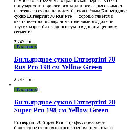
намного быстрее чем австралийская шерсть. За счет
популярности и дороговизны данного сырья стоимость
настоящего сукна, не может быть дешёвым.
Бильярдное
сукно Eurosprint 70 Rus Pro —
хорошо тянется и
выстаивает на бильярдном столе намного дольше
других марок бильярдного сукна в данном ценовом
сегменте.
2 747
грн.
В корзину
Бильярдное сукно Eurosprint 70
Rus Pro 198 см Yellow Green
2 747
грн.
В корзину
Бильярдное сукно Eurosprint 70
Super Pro 198 см Yellow Green
Eurosprint 70 Super Pro
– профессиональное
бильярдное сукно высокого качества от чешского