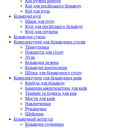
Киї ручної роботи
Киї для російського більярду
Киї для пула
Більярдні кулі
Шари для пулу
Кулі для російського більярду
Кулі для снукера
Більярдне сукно
Комплектуючі для більярдних столів
Трикутники
Покриття для столу
Лузи
Більярдна резина
Більярдні контролери
Щітки для більярдного столу
Комплектуючі для більярдних київ
Крейда для більярду
Бампери амортизатори для київ
Тримачі та підвіси для кия
Мости для київ
Накінечники
Рукавички
Шейпери
Більярдний інтер’єр
Більярдні годиннки