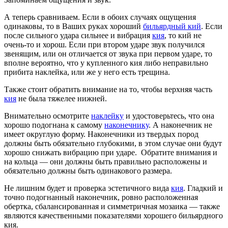
А теперь сравниваем. Если в обоих случаях ощущения
одинаковы, то в Ваших руках хороший
бильярдный кий
. Если
после сильного удара сильнее и вибрация
кия
, то кий не
очень-то и хорош. Если при втором ударе звук получился
звенящим, или он отличается от звука при первом ударе, то
вполне вероятно, что у купленного кия либо неправильно
прибита наклейка, или же у него есть трещина.
Также стоит обратить внимание на то, чтобы верхняя часть
кия
не была тяжелее нижней.
Внимательно осмотрите
наклейку
и удостоверьтесь, что она
хорошо подогнана к самому
наконечнику
. А наконечник не
имеет округлую форму. Наконечники из твердых пород
должны быть обязательно глубокими, в этом случае они будут
хорошо снижать вибрацию при ударе. Обратите внимания и
на кольца — они должны быть правильно расположены и
обязательно должны быть одинакового размера.
Не лишним будет и проверка эстетичного вида
кия
. Гладкий и
точно подогнанный наконечник, ровно расположенная
обертка, сбалансированная и симметричная мозаика — также
являются качественными показателями хорошего бильярдного
кия.