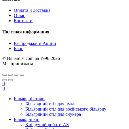
Оплата и доставка
О нас
Контакти
Полезная информация
Распродажи и Акции
Блог
© Billiardist.com.ua 1996-2026
Мы принимаем
Більярдні столи
Більярдний стіл для пула
Більярдний стіл для російського більярду
Більярдний стіл для снукера
Більярдні киї
Киї ручнїй роботи AS