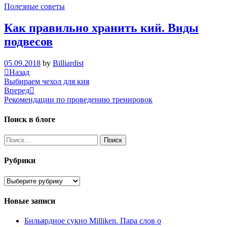
Полезные советы
Как правильно хранить кий. Виды
подвесов
05.09.2018
by
Billiardist
Навигация
Previous
Назад
Post
Выбираем чехол для кия
по
Next
Вперед
записям
Post
Рекомендации по проведению тренировок
Поиск в блоге
Найти:
Рубрики
Рубрики
Новые записи
Бильярдное сукно Milliken. Пара слов о