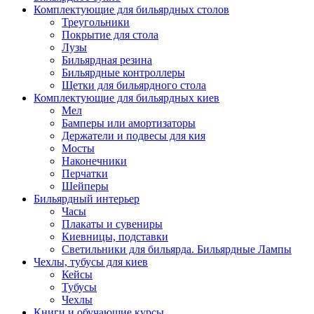
Комплектующие для бильярдных столов
Треугольники
Покрытие для стола
Лузы
Бильярдная резина
Бильярдные контроллеры
Щетки для бильярдного стола
Комплектующие для бильярдных киев
Мел
Бамперы или амортизаторы
Держатели и подвесы для кия
Мосты
Наконечники
Перчатки
Шейперы
Бильярдный интерьер
Часы
Плакаты и сувениры
Киевницы, подставки
Светильники для бильярда. Бильярдные Лампы
Чехлы, тубусы для киев
Кейсы
Тубусы
Чехлы
Книги и обучающие курсы