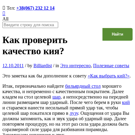
Тел:
+38(067) 232 12 14
All
Найти
Как проверить
качество кия?
12.10.2011
/
by
Billiardist
/
in
Это интересно
,
Полезные советы
Это заметка как бы дополнение к совету
«Как выбрать кий?»
.
Итак, первоначально найдите
бильярдный стол
хорошего
качества, и непременно с качественным покрытием. Далее
кладем на стол целевой
шар
, а непосредственно на передней
линии размещаем шар ударный. После чего берем в руки
кий
и стараемся нанести несильный прямой удар так, чтобы
целевой шар покатился прямо в
лузу
. Ощущения от удара Вы
должны запомнить, как и звук удара об ударный шар. Далее
повторяем процедуру, но на этот раз сила удара должна быть
соразмерной силе удара для разбивания пирамиды.
Запоминаем ощущения и звук.