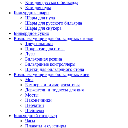
Кии для русского бильярда
Кии для пула
Бильярдные шары
Шары для пула
Шары для русского бильярда
Шары для снукера
Бильярдное сукно
Комплектующие для бильярдных столов
Треугольники
Покрытие для стола
Лузы
Бильярдная резина
Бильярдные контроллеры
Щетки для бильярдного стола
Комплектующие для бильярдных киев
Мел
Бамперы или амортизаторы
Держатели и подвесы для кия
Мосты
Наконечники
Перчатки
Шейперы
Бильярдный интерьер
Часы
Плакаты и сувениры