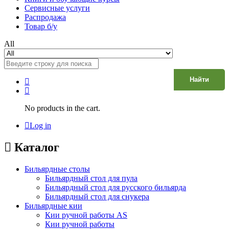
Сервисные услуги
Распродажа
Товар б/у
All
Найти
No products in the cart.
Log in
Каталог
Бильярдные столы
Бильярдный стол для пула
Бильярдный стол для русского бильярда
Бильярдный стол для снукера
Бильярдные кии
Кии ручной работы AS
Кии ручной работы