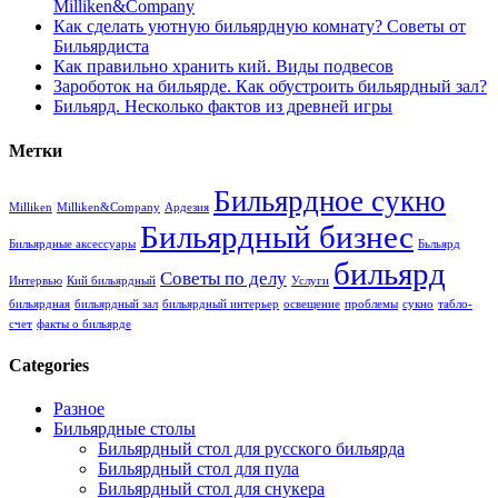
Milliken&Company
Как сделать уютную бильярдную комнату? Советы от
Бильярдиста
Как правильно хранить кий. Виды подвесов
Зароботок на бильярде. Как обустроить бильярдный зал?
Бильярд. Несколько фактов из древней игры
Метки
Бильярдное сукно
Milliken
Milliken&Company
Ардезия
Бильярдный бизнес
Бильярдные аксессуары
Бьльярд
бильярд
Советы по делу
Интервью
Кий бильярдный
Услуги
бильярдная
бильярдный зал
бильярдный интерьер
освещение
проблемы
сукно
табло-
счет
факты о бильярде
Categories
Разное
Бильярдные столы
Бильярдный стол для русского бильярда
Бильярдный стол для пула
Бильярдный стол для снукера