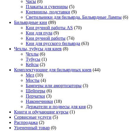
Часы
(0)
Плакаты и сувениры
(5)
Киевницы, подставки
(9)
Светильники для бильярда. Бильярдные Лампы
(6)
Бильярдные кии
(89)
Кии ручной работы AS
(70)
Кии для пула
(9)
Кии ручной работы
(74)
Кии для русского бильярда
(63)
Чехлы, тубусы для киев
(8)
Чехлы
(6)
Тубусы
(1)
Кейсы
(2)
Комплектующие для бильярдных киев
(44)
Мел
(10)
Мосты
(4)
Бамперы или амортизаторы
(3)
Шейперы
(6)
Перчатки
(3)
Наконечники
(18)
Держатели и подвесы для кия
(2)
Книги и обучающие курсы
(1)
Сервисные услуги
(5)
Распродажа
(2)
Уцененный товар
(0)