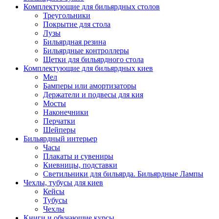
Комплектующие для бильярдных столов
Треугольники
Покрытие для стола
Лузы
Бильярдная резина
Бильярдные контроллеры
Щетки для бильярдного стола
Комплектующие для бильярдных киев
Мел
Бамперы или амортизаторы
Держатели и подвесы для кия
Мосты
Наконечники
Перчатки
Шейперы
Бильярдный интерьер
Часы
Плакаты и сувениры
Киевницы, подставки
Светильники для бильярда. Бильярдные Лампы
Чехлы, тубусы для киев
Кейсы
Тубусы
Чехлы
Книги и обучающие курсы