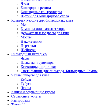
Лузы
Бильярдная резина
Бильярдные контроллеры
Щетки для бильярдного стола
Комплектующие для бильярдных киев
Мел
Бамперы или амортизаторы
Держатели и подвесы для кия
Мосты
Наконечники
Перчатки
Шейперы
Бильярдный интерьер
Часы
Плакаты и сувениры
Киевницы, подставки
Светильники для бильярда. Бильярдные Лампы
Чехлы, тубусы для киев
Кейсы
Тубусы
Чехлы
Книги и обучающие курсы
Сервисные услуги
Распродажа
Товар б/у