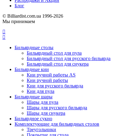
Распродажи и Акции
Блог
© Billiardist.com.ua 1996-2026
Мы принимаем
Бильярдные столы
Бильярдный стол для пула
Бильярдный стол для русского бильярда
Бильярдный стол для снукера
Бильярдные кии
Кии ручной работы AS
Кии ручной работы
Кии для русского бильярда
Кии для пула
Бильярдные шары
Шары для пула
Шары для русского бильярда
Шары для снукера
Бильярдное сукно
Комплектующие для бильярдных столов
Треугольники
Покрытие для стола