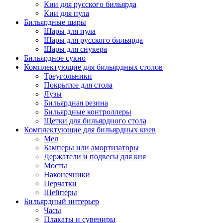
Кии для русского бильярда
Кии для пула
Бильярдные шары
Шары для пула
Шары для русского бильярда
Шары для снукера
Бильярдное сукно
Комплектующие для бильярдных столов
Треугольники
Покрытие для стола
Лузы
Бильярдная резина
Бильярдные контроллеры
Щетки для бильярдного стола
Комплектующие для бильярдных киев
Мел
Бамперы или амортизаторы
Держатели и подвесы для кия
Мосты
Наконечники
Перчатки
Шейперы
Бильярдный интерьер
Часы
Плакаты и сувениры