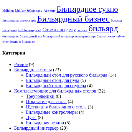
Бильярдное сукно
Milliken
Milliken&Company
Ардезия
Бильярдный бизнес
Бильярдные аксессуары
Бьльярд
бильярд
Советы по делу
Интервью
Кий бильярдный
Услуги
бильярдная
бильярдный зал
бильярдный интерьер
освещение
проблемы
сукно
табло-
счет
факты о бильярде
Категории
Разное
(9)
Бильярдные столы
(23)
Бильярдный стол для русского бильярда
(14)
Бильярдный стол для пула
(5)
Бильярдный стол для снукера
(4)
Комплектующие для бильярдных столов
(32)
Треугольники
(8)
Покрытие для стола
(4)
Щетки для бильярдного стола
(3)
Бильярдные контроллеры
(4)
Лузы
(8)
Бильярдная резина
(5)
Бильярдный интерьер
(20)