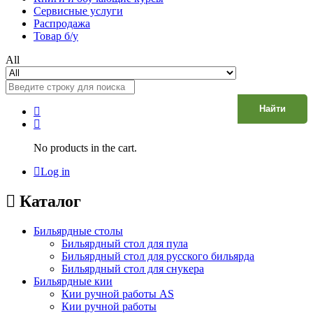
Сервисные услуги
Распродажа
Товар б/у
All
Найти
No products in the cart.
Log in
Каталог
Бильярдные столы
Бильярдный стол для пула
Бильярдный стол для русского бильярда
Бильярдный стол для снукера
Бильярдные кии
Кии ручной работы AS
Кии ручной работы