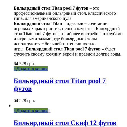
Бильярдный стол Titan pool 7 футов –
это
профессиональный бильярдный стол, классического
типа, для американского пула.
Бильярдный стол Titan
– идеальное сочетание
игровых характеристик, цены и качества. Бильярдный
стол Titan pool 7 футов – наиболее востребован клубами
и игровыми залами, где бильярдные столы
используются с большой интенсивностью
игры.
Бильярдный стол Titan pool 7 футов
– будет
служить своему хозяину, верой и правдой долгие годы.
64 528
грн.
Додати в кошик
Бильярдный стол Titan pool 7
футов
64 528
грн.
Додати в кошик
Бильярдный стол Cкиф 12 футов