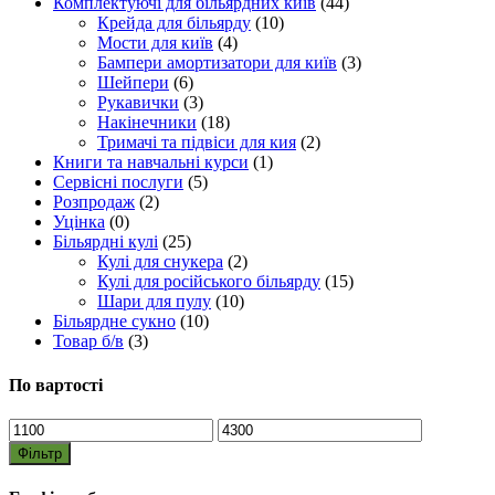
Комплектуючі для більярдних київ
(44)
Крейда для більярду
(10)
Мости для київ
(4)
Бампери амортизатори для київ
(3)
Шейпери
(6)
Рукавички
(3)
Накінечники
(18)
Тримачі та підвіси для кия
(2)
Книги та навчальні курси
(1)
Сервісні послуги
(5)
Розпродаж
(2)
Уцінка
(0)
Більярдні кулі
(25)
Кулі для снукера
(2)
Кулі для російського більярду
(15)
Шари для пулу
(10)
Більярдне сукно
(10)
Товар б/в
(3)
По вартості
Мінімальна
Найбільша
ціна
ціна
Фільтр