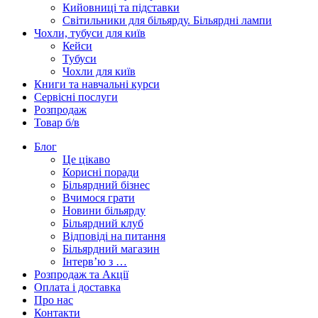
Кийовниці та підставки
Світильники для більярду. Більярдні лампи
Чохли, тубуси для київ
Кейси
Тубуси
Чохли для київ
Книги та навчальні курси
Сервісні послуги
Розпродаж
Товар б/в
Блог
Це цікаво
Корисні поради
Більярдний бізнес
Вчимося грати
Новини більярду
Більярдний клуб
Відповіді на питання
Більярдний магазин
Інтерв’ю з …
Розпродаж та Акції
Оплата і доставка
Про нас
Контакти