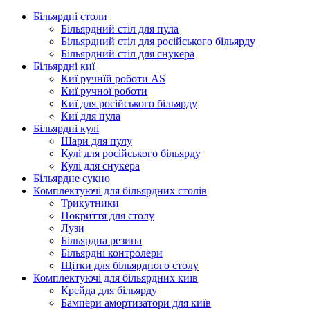
Більярдні столи
Більярдний стіл для пула
Більярдний стіл для російського більярду
Більярдний стіл для снукера
Більярдні киї
Киї ручнїй роботи AS
Киї ручної роботи
Киї для російського більярду
Киї для пула
Більярдні кулі
Шари для пулу
Кулі для російського більярду
Кулі для снукера
Більярдне сукно
Комплектуючі для більярдних столів
Трикутники
Покриття для столу
Лузи
Більярдна резина
Більярдні контролери
Щітки для більярдного столу
Комплектуючі для більярдних київ
Крейда для більярду
Бампери амортизатори для київ