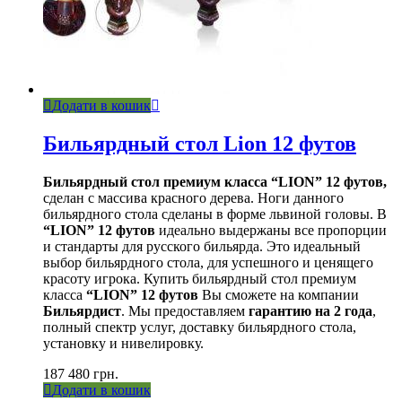
Додати в кошик
Бильярдный стол Lion 12 футов
Бильярдный стол премиум класса “LION” 12 футов,
сделан с массива красного дерева. Ноги данного
бильярдного стола сделаны в форме львиной головы. В
“LION” 12 футов
идеально выдержаны все пропорции
и стандарты для русского бильярда. Это идеальный
выбор бильярдного стола, для успешного и ценящего
красоту игрока. Купить бильярдный стол премиум
класса
“LION” 12 футов
Вы сможете на компании
Бильярдист
. Мы предоставляем
гарантию на 2 года
,
полный спектр услуг, доставку бильярдного стола,
установку и нивелировку.
187 480
грн.
Додати в кошик