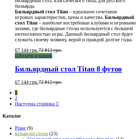
бильярдный стол, классического типа, для русского
бильярда.
Бильярдный стол Titan
– идеальное сочетание
игровых характеристик, цены и качества.
Бильярдный
стол Titan
– наиболее востребован клубами и игровыми
залами, где бильярдные столы используются с большой
интенсивностью игры. Данный бильярдный стол будет
служить своему хозяину, верой и правдой долгие годы.
67 144
грн.
72 812
грн.
Додати в кошик
Бильярдный стол Titan 8 футов
67 144
грн.
72 812
грн.
1
2
Наступна сторінка
Каталог
Різне
(9)
Більярдні столи
(23)