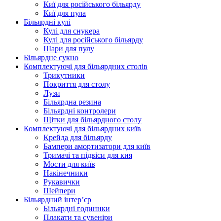
Киї для російського більярду
Киї для пула
Більярдні кулі
Кулі для снукера
Кулі для російського більярду
Шари для пулу
Більярдне сукно
Комплектуючі для більярдних столів
Трикутники
Покриття для столу
Лузи
Більярдна резина
Більярдні контролери
Щітки для більярдного столу
Комплектуючі для більярдних київ
Крейда для більярду
Бампери амортизатори для київ
Тримачі та підвіси для кия
Мости для київ
Накінечники
Рукавички
Шейпери
Більярдний інтер’єр
Більярдні годиннки
Плакати та сувеніри