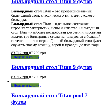
Бильярдный стол Titan 9 футов
Бильярдный стол Titan –
это профессиональный
бильярдный стол, классического типа, для русского
бильярда.
Бильярдный стол Titan
– идеальное сочетание
игровых характеристик, цены и качества. Бильярдный
стол Titan – наиболее востребован клубами и игровыми
залами, где бильярдные столы используются с большой
интенсивностью игры. Данный бильярдный стол будет
служить своему хозяину, верой и правдой долгие годы.
83 712
грн.
87 200
грн.
Додати в кошик
Бильярдный стол Titan 9 футов
83 712
грн.
87 200
грн.
Додати в кошик
Бильярдный стол Titan pool 7
футов