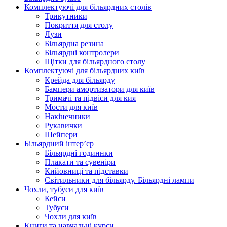
Комплектуючі для більярдних столів
Трикутники
Покриття для столу
Лузи
Більярдна резина
Більярдні контролери
Щітки для більярдного столу
Комплектуючі для більярдних київ
Крейда для більярду
Бампери амортизатори для київ
Тримачі та підвіси для кия
Мости для київ
Накінечники
Рукавички
Шейпери
Більярдний інтер’єр
Більярдні годиннки
Плакати та сувеніри
Кийовниці та підставки
Світильники для більярду. Більярдні лампи
Чохли, тубуси для київ
Кейси
Тубуси
Чохли для київ
Книги та навчальні курси