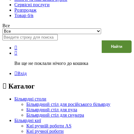
Сервісні послуги
Розпродаж
Товар б/в
Все
Найти
Ви ще не поклали нічого до кошика
Вхід
Каталог
Більярдні столи
Більярдний стіл для російського більярду
Більярдний стіл для пула
Більярдний стіл для снукера
Більярдні киї
Киї ручнїй роботи AS
Киї ручної роботи