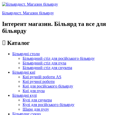
Більярдист. Магазин більярду
Інтерент магазин. Більярд та все для
більярду
Каталог
Більярдні столи
Більярдний стіл для російського більярду
Більярдний стіл для пула
Більярдний стіл для снукера
Більярдні киї
Киї ручнїй роботи AS
Киї ручної роботи
Киї для російського більярду
Киї для пула
Більярдні кулі
Кулі для снукера
Кулі для російського більярду
Шари для пулу
Більярдне сукно