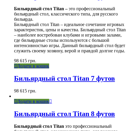
Бильярдный стол Titan –
это профессиональный
бильярдный стол, классического типа, для русского
бильярда.
Бильярдный стол Titan – идеальное сочетание игровых
характеристик, цены и качества. Бильярдный стол Titan
– наиболее востребован клубами и игровыми залами,
где бильярдные столы используются с большой
интенсивностью игры. Данный бильярдный стол будет
служить своему хозяину, верой и правдой долгие годы.
98 615
грн.
Додати в кошик
Бильярдный стол Titan 7 футов
98 615
грн.
Додати в кошик
Бильярдный стол Titan 8 футов
Бильярдный стол Titan
это профессиональный