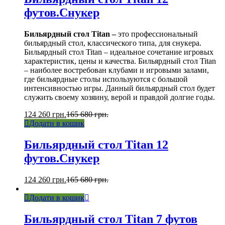
футов.Снукер
Бильярдный стол Titan –
это профессиональный
бильярдный стол, классического типа, для снукера.
Бильярдный стол Titan – идеальное сочетание игровых
характеристик, цены и качества. Бильярдный стол Titan
– наиболее востребован клубами и игровыми залами,
где бильярдные столы используются с большой
интенсивностью игры. Данный бильярдный стол будет
служить своему хозяину, верой и правдой долгие годы.
124 260
грн.
165 680
грн.
Додати в кошик
Бильярдный стол Titan 12
футов.Снукер
124 260
грн.
165 680
грн.
Додати в кошик
Бильярдный стол Titan 7 футов