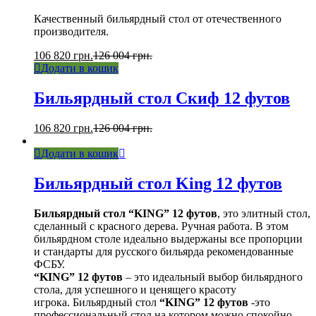
Качественный бильярдный стол от отечественного
производителя.
106 820
грн.
126 004
грн.
Додати в кошик
Бильярдный стол Cкиф 12 футов
106 820
грн.
126 004
грн.
Додати в кошик
Бильярдный стол King 12 футов
Бильярдный стол “KING” 12 футов
, это элитный стол,
сделанный с красного дерева. Ручная работа. В этом
бильярдном столе идеально выдержаны все пропорции
и стандарты для русского бильярда рекомендованные
ФСБУ.
“KING” 12 футов
– это идеальный выбор бильярдного
стола, для успешного и ценящего красоту
игрока. Бильярдный стол
“KING” 12 футов
-это
профессиональный стол на котором можно спокойно