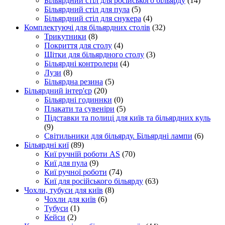
Більярдний стіл для російського більярду
(14)
Більярдний стіл для пула
(5)
Більярдний стіл для снукера
(4)
Комплектуючі для більярдних столів
(32)
Трикутники
(8)
Покриття для столу
(4)
Щітки для більярдного столу
(3)
Більярдні контролери
(4)
Лузи
(8)
Більярдна резина
(5)
Більярдний інтер'єр
(20)
Більярдні годиннки
(0)
Плакати та сувеніри
(5)
Підставки та полиці для київ та більярдних куль
(9)
Світильники для більярду. Більярдні лампи
(6)
Більярдні киї
(89)
Киї ручнїй роботи AS
(70)
Киї для пула
(9)
Киї ручної роботи
(74)
Киї для російського більярду
(63)
Чохли, тубуси для київ
(8)
Чохли для київ
(6)
Тубуси
(1)
Кейси
(2)