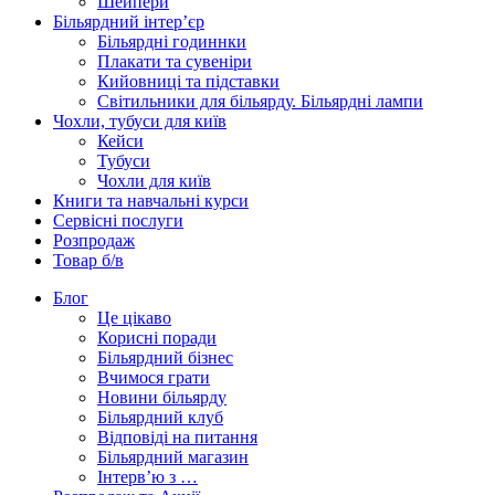
Шейпери
Більярдний інтер’єр
Більярдні годиннки
Плакати та сувеніри
Кийовниці та підставки
Світильники для більярду. Більярдні лампи
Чохли, тубуси для київ
Кейси
Тубуси
Чохли для київ
Книги та навчальні курси
Сервісні послуги
Розпродаж
Товар б/в
Блог
Це цікаво
Корисні поради
Більярдний бізнес
Вчимося грати
Новини більярду
Більярдний клуб
Відповіді на питання
Більярдний магазин
Інтерв’ю з …