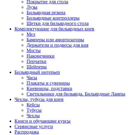
Покрытие для стола
Лузы
Бильярдная резина
Бильярдные контроллеры
Щетки для бильярдного стола
Комплектующие для бильярдных киев
Мел
Бамперы или амортизаторы
Держатели и подвесы для кия
Мосты
Наконечники
Перчатки
Шейперы
Бильярдный интерьер
Часы
Плакаты и сувениры
Киевницы, подставки
Светильники для бильярда. Бильярдные Лампы
Чехлы, тубусы для киев
Кейсы
Тубусы
Чехлы
Книги и обучающие курсы
Сервисные услуги
Распродажа