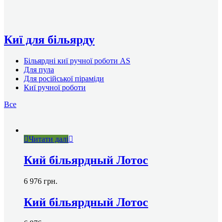
Киї для більярду
Більярдні киї ручної роботи AS
Для пула
Для російської піраміди
Киї ручної роботи
Все
Читати далі
Кий більярдный Лотос
6 976
грн.
Кий більярдный Лотос