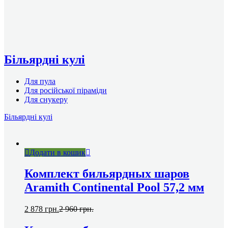
Більярдні кулі
Для пула
Для російської піраміди
Для снукеру
Більярдні кулі
Додати в кошик
Комплект бильярдных шаров
Aramith Continental Pool 57,2 мм
2 878
грн.
2 960
грн.