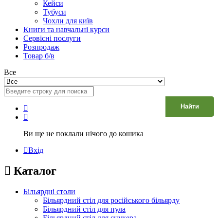
Кейси
Тубуси
Чохли для київ
Книги та навчальні курси
Сервісні послуги
Розпродаж
Товар б/в
Все
Найти
Ви ще не поклали нічого до кошика
Вхід
Каталог
Більярдні столи
Більярдний стіл для російського більярду
Більярдний стіл для пула
Більярдний стіл для снукера