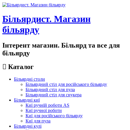
Більярдист. Магазин
більярду
Інтерент магазин. Більярд та все для
більярду
Каталог
Більярдні столи
Більярдний стіл для російського більярду
Більярдний стіл для пула
Більярдний стіл для снукера
Більярдні киї
Киї ручнїй роботи AS
Киї ручної роботи
Киї для російського більярду
Киї для пула
Більярдні кулі