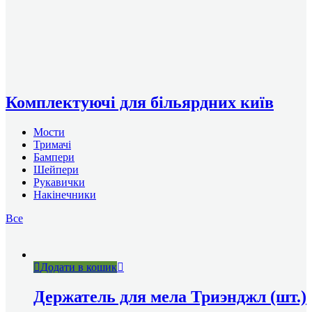
Комплектуючі для більярдних київ
Мости
Тримачі
Бампери
Шейпери
Рукавички
Накінечники
Все
Додати в кошик
Держатель для мела Триэнджл (шт.)