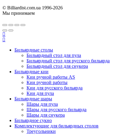
© Billiardist.com.ua 1996-2026
Мы принимаем
Бильярдные столы
Бильярдный стол для пула
Бильярдный стол для русского бильярда
Бильярдный стол для снукера
Бильярдные кии
Кии ручной работы AS
Кии ручной работы
Кии для русского бильярда
Кии для пула
Бильярдные шары
Шары для пула
Шары для русского бильярда
Шары для снукера
Бильярдное сукно
Комплектующие для бильярдных столов
Треугольники