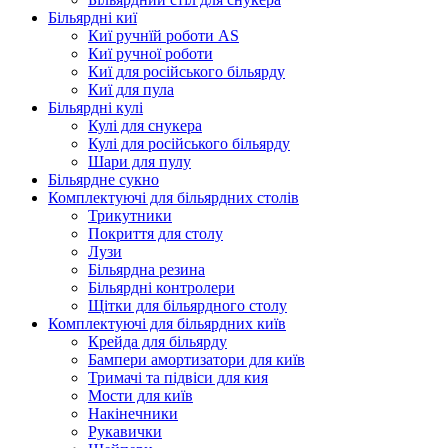
Більярдні киї
Киї ручнїй роботи AS
Киї ручної роботи
Киї для російського більярду
Киї для пула
Більярдні кулі
Кулі для снукера
Кулі для російського більярду
Шари для пулу
Більярдне сукно
Комплектуючі для більярдних столів
Трикутники
Покриття для столу
Лузи
Більярдна резина
Більярдні контролери
Щітки для більярдного столу
Комплектуючі для більярдних київ
Крейда для більярду
Бампери амортизатори для київ
Тримачі та підвіси для кия
Мости для київ
Накінечники
Рукавички