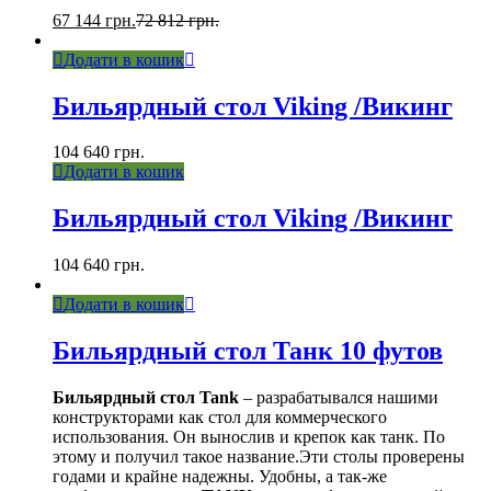
67 144
грн.
72 812
грн.
Додати в кошик
Бильярдный стол Viking /Викинг
104 640
грн.
Додати в кошик
Бильярдный стол Viking /Викинг
104 640
грн.
Додати в кошик
Бильярдный стол Танк 10 футов
Бильярдный стол Tank
– разрабатывался нашими
конструкторами как стол для коммерческого
использования. Он вынослив и крепок как танк. По
этому и получил такое название.Эти столы проверены
годами и крайне надежны. Удобны, а так-же