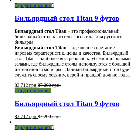
Додати в кошик
Бильярдный стол Titan 9 футов
Бильярдный стол Titan –
это профессиональный
бильярдный стол, классического типа, для русского
бильярда.
Бильярдный стол Titan
– идеальное сочетание
игровых характеристик, цены и качества. Бильярдный
стол Titan – наиболее востребован клубами и игровыми
залами, где бильярдные столы используются с большой
интенсивностью игры. Данный бильярдный стол будет
служить своему хозяину, верой и правдой долгие годы.
83 712
грн.
87 200
грн.
Додати в кошик
Бильярдный стол Titan 9 футов
83 712
грн.
87 200
грн.
Додати в кошик