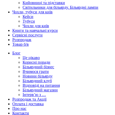
Кийовниці та підставки
Світильники для більярду. Більярдні лампи
Чохли, тубуси для київ
Кейси
Тубуси
Чохли для київ
Книги та навчальні курси
Сервісні послуги
Розпродаж
Товар б/в
Блог
Це цікаво
Корисні поради
Більярдний бізнес
Вчимося грати
Новини більярду
Більярдний клуб
Відповіді на питання
Більярдний магазин
Інтерв’ю з …
Розпродаж та Акції
Оплата і доставка
Про нас
Контакти