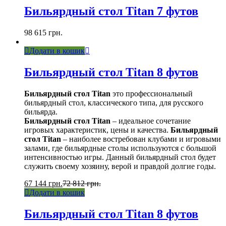
Бильярдный стол Titan 7 футов
98 615
грн.
Додати в кошик
Бильярдный стол Titan 8 футов
Бильярдный стол Titan
это профессиональный
бильярдный стол, классического типа, для русского
бильярда.
Бильярдный стол Titan
– идеальное сочетание
игровых характеристик, цены и качества.
Бильярдный
стол Titan
– наиболее востребован клубами и игровыми
залами, где бильярдные столы используются с большой
интенсивностью игры. Данный бильярдный стол будет
служить своему хозяину, верой и правдой долгие годы.
67 144
грн.
72 812
грн.
Додати в кошик
Бильярдный стол Titan 8 футов