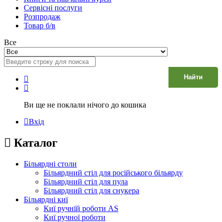
Сервісні послуги
Розпродаж
Товар б/в
Все
Найти
Ви ще не поклали нічого до кошика
Вхід
Каталог
Більярдні столи
Більярдний стіл для російського більярду
Більярдний стіл для пула
Більярдний стіл для снукера
Більярдні киї
Киї ручнїй роботи AS
Киї ручної роботи