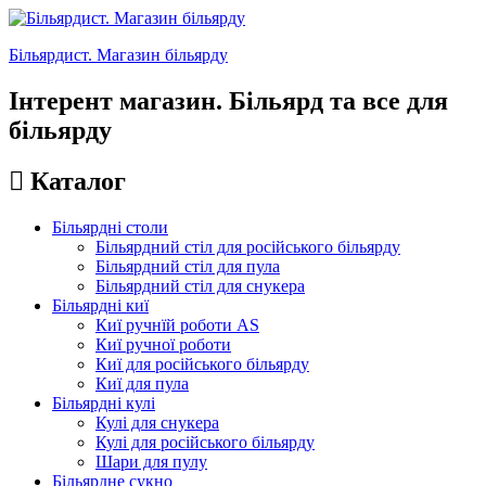
Більярдист. Магазин більярду
Інтерент магазин. Більярд та все для
більярду
Каталог
Більярдні столи
Більярдний стіл для російського більярду
Більярдний стіл для пула
Більярдний стіл для снукера
Більярдні киї
Киї ручнїй роботи AS
Киї ручної роботи
Киї для російського більярду
Киї для пула
Більярдні кулі
Кулі для снукера
Кулі для російського більярду
Шари для пулу
Більярдне сукно