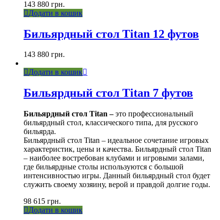
143 880
грн.
Додати в кошик
Бильярдный стол Titan 12 футов
143 880
грн.
Додати в кошик
Бильярдный стол Titan 7 футов
Бильярдный стол Titan –
это профессиональный
бильярдный стол, классического типа, для русского
бильярда.
Бильярдный стол Titan – идеальное сочетание игровых
характеристик, цены и качества. Бильярдный стол Titan
– наиболее востребован клубами и игровыми залами,
где бильярдные столы используются с большой
интенсивностью игры. Данный бильярдный стол будет
служить своему хозяину, верой и правдой долгие годы.
98 615
грн.
Додати в кошик