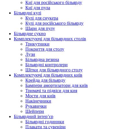
Киї для російського більярду
Киї для пула
Більярдні кулі
Кулі для снукера
Кулі для російського більярду
Шари для пулу
Більярдне сукно
Комплектуючі для більярдних столів
Трикутники
Покриття для столу
Лузи
Більярдна резина
Більярдні контролери
Щітки для більярдного столу
Комплектуючі для більярдних київ
Крейда для більярду
Бампери амортизатори для київ
Тримачі та підвіси для кия
Мости для київ
Накінечники
Рукавички
Шейпери
Більярдний інтер’єр
Більярдні годиннки
Плакати та сувеніри