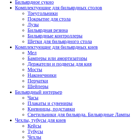
Бильярдное сукно
Комплектующие для бильярдных столов
Треугольники
Покрытие для стола
Лузы
Бильярдная резина
Бильярдные контроллеры
Щетки для бильярдного стола
Комплектующие для бильярдных киев
Мел
Бамперы или амортизаторы
Держатели и подвесы для кия
Мосты
Наконечники
Перчатки
Шейперы
Бильярдный интерьер
Часы
Плакаты и сувениры
Киевницы, подставки
Светильники для бильярда. Бильярдные Лампы
Чехлы, тубусы для киев
Кейсы
Тубусы
Чехлы