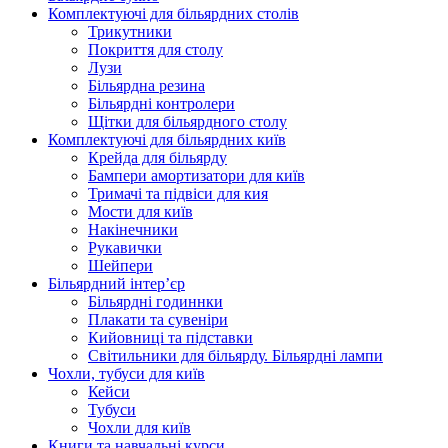
Комплектуючі для більярдних столів
Трикутники
Покриття для столу
Лузи
Більярдна резина
Більярдні контролери
Щітки для більярдного столу
Комплектуючі для більярдних київ
Крейда для більярду
Бампери амортизатори для київ
Тримачі та підвіси для кия
Мости для київ
Накінечники
Рукавички
Шейпери
Більярдний інтер’єр
Більярдні годиннки
Плакати та сувеніри
Кийовниці та підставки
Світильники для більярду. Більярдні лампи
Чохли, тубуси для київ
Кейси
Тубуси
Чохли для київ
Книги та навчальні курси