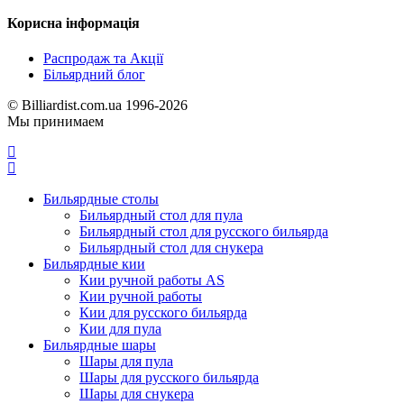
Корисна інформація
Распродаж та Акції
Більярдний блог
© Billiardist.com.ua 1996-2026
Мы принимаем
Бильярдные столы
Бильярдный стол для пула
Бильярдный стол для русского бильярда
Бильярдный стол для снукера
Бильярдные кии
Кии ручной работы AS
Кии ручной работы
Кии для русского бильярда
Кии для пула
Бильярдные шары
Шары для пула
Шары для русского бильярда
Шары для снукера