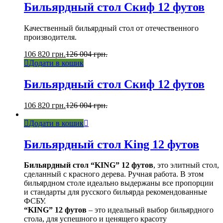
Бильярдный стол Cкиф 12 футов
Качественный бильярдный стол от отечественного
производителя.
106 820
грн.
126 004
грн.
Додати в кошик
Бильярдный стол Cкиф 12 футов
106 820
грн.
126 004
грн.
Додати в кошик
Бильярдный стол King 12 футов
Бильярдный стол “KING” 12 футов
, это элитный стол,
сделанный с красного дерева. Ручная работа. В этом
бильярдном столе идеально выдержаны все пропорции
и стандарты для русского бильярда рекомендованные
ФСБУ.
“KING” 12 футов
– это идеальный выбор бильярдного
стола, для успешного и ценящего красоту