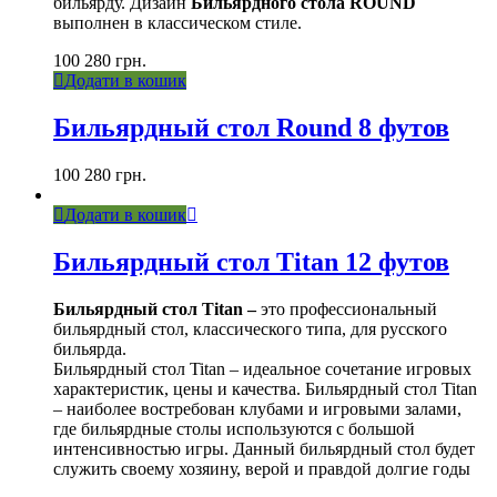
бильярду. Дизайн
Бильярдного стола ROUND
выполнен в классическом стиле.
100 280
грн.
Додати в кошик
Бильярдный стол Round 8 футов
100 280
грн.
Додати в кошик
Бильярдный стол Titan 12 футов
Бильярдный стол Titan –
это профессиональный
бильярдный стол, классического типа, для русского
бильярда.
Бильярдный стол Titan – идеальное сочетание игровых
характеристик, цены и качества. Бильярдный стол Titan
– наиболее востребован клубами и игровыми залами,
где бильярдные столы используются с большой
интенсивностью игры. Данный бильярдный стол будет
служить своему хозяину, верой и правдой долгие годы