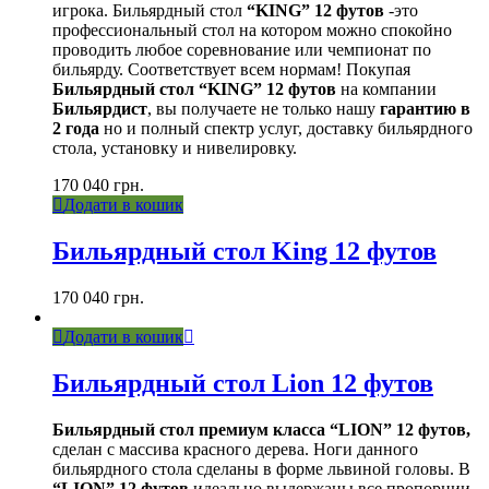
игрока. Бильярдный стол
“KING” 12 футов
-это
профессиональный стол на котором можно спокойно
проводить любое соревнование или чемпионат по
бильярду. Соответствует всем нормам! Покупая
Бильярдный стол “KING” 12 футов
на компании
Бильярдист
, вы получаете не только нашу
гарантию в
2 года
но и полный спектр услуг, доставку бильярдного
стола, установку и нивелировку.
170 040
грн.
Додати в кошик
Бильярдный стол King 12 футов
170 040
грн.
Додати в кошик
Бильярдный стол Lion 12 футов
Бильярдный стол премиум класса “LION” 12 футов,
сделан с массива красного дерева. Ноги данного
бильярдного стола сделаны в форме львиной головы. В
“LION” 12 футов
идеально выдержаны все пропорции