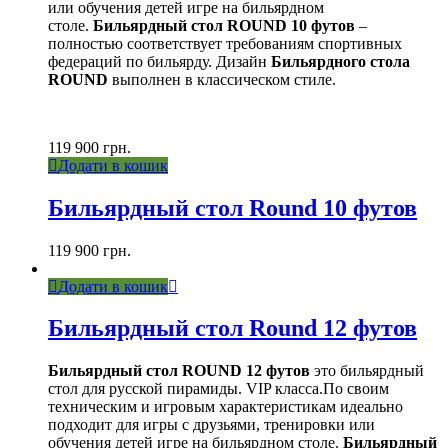
или обучения детей игре на бильярдном
столе.
Бильярдный стол ROUND 10 футов
–
полностью соответствует требованиям спортивных
федераций по бильярду. Дизайн
Бильярдного стола
ROUND
выполнен в классическом стиле.
119 900
грн.
Додати в кошик
Бильярдный стол Round 10 футов
119 900
грн.
Додати в кошик
Бильярдный стол Round 12 футов
Бильярдный стол ROUND 12 футов
это бильярдный
стол для русской пирамиды. VIP класса.По своим
техническим и игровым характеристикам идеально
подходит для игры с друзьями, тренировки или
обучения детей игре на бильярдном столе.
Бильярдный