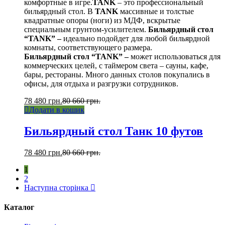
комфортные в игре.
TANK
– это профессиональный
бильярдный стол. В
TANK
массивные и толстые
квадратные опоры (ноги) из МДФ, вскрытые
специальным грунтом-усилителем.
Бильярдный стол
“TANK” –
идеально подойдет для любой бильярдной
комнаты, соответствующего размера.
Бильярдный стол “TANK” –
может использоваться для
коммерческих целей, с таймером света – сауны, кафе,
бары, рестораны. Много данных столов покупались в
офисы, для отдыха и разгрузки сотрудников.
78 480
грн.
80 660
грн.
Додати в кошик
Бильярдный стол Танк 10 футов
78 480
грн.
80 660
грн.
1
2
Наступна сторінка
Каталог