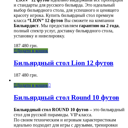
и стандарты для русского бильярда. Это идеальный
выбор бильярдного стола, для успешного и ценящего
красоту игрока. Купить бильярдный стол премиум
класса
“LION” 12 футов
Вы сможете на компании
Бильярдист
. Мы предоставляем
гарантию на 2 года
,
полный спектр услуг, доставку бильярдного стола,
установку и нивелировку.
187 480
грн.
Додати в кошик
Бильярдный стол Lion 12 футов
187 480
грн.
Додати в кошик
Бильярдный стол Round 10 футов
Бильярдный стол ROUND 10 футов –
это бильярдный
стол для русской пирамиды. VIP класса.
По своим техническим и игровым характеристикам
идеально подходит для игры с друзьями, тренировки