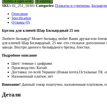
Купить в один клик
В корзину
SKU:
01_251_50301
Categories:
Плакаты и сувениры
,
Бильярдн
Описание
Specification
Отзывы (0)
Брелок для ключей Шар Бильярдный 25 мм
Любите бильярд? Может бильярд любят Ваши друзья или близки
для ключей Шар Бильярдный. 25 мм -это стильное дополнение 
заводе. Внутри данного бильярдного брелка, блестки.
Подробное описание
Цвет: темные с цифрами
Производство: Китай
Доставка: по всей Украине (Новая почта.Остальные ТК -
Наложенный платеж: нет
Внимание!
Данный товар поштучно, наложенным платежом, по У
Детали