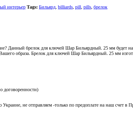
ый интерьер
Tags:
Бильярд
,
billiards
,
pill
,
pills
,
брелок
е? Данный брелок для ключей Шар Бильярдный. 25 мм будет нап
Вашего образа. Брелок для ключей Шар Бильярдный. 25 мм изгот
по договоренности)
краине, не отправляем -только по предоплате на наш счет в П