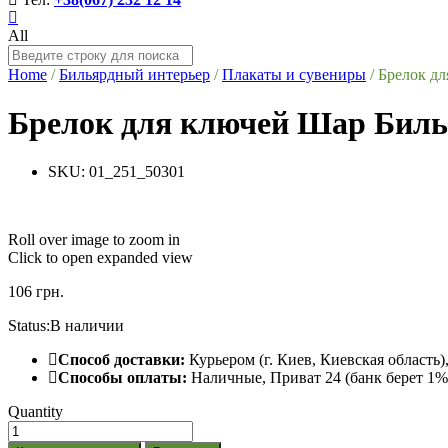
All
Home
/
Бильярдный интерьер
/
Плакаты и сувениры
/
Брелок д
Брелок для ключей Шар Бил
SKU:
01_251_50301
Roll over image to zoom in
Click to open expanded view
106
грн.
Status:
В наличии
Способ доставки:
Курьером (г. Киев, Киевская область
Способы оплаты:
Наличные, Приват 24 (банк берет 1% 
Quantity