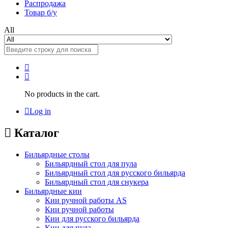
Распродажа
Товар б/у
All
No products in the cart.
Log in
Каталог
Бильярдные столы
Бильярдный стол для пула
Бильярдный стол для русского бильярда
Бильярдный стол для снукера
Бильярдные кии
Кии ручной работы AS
Кии ручной работы
Кии для русского бильярда
Кии для пула