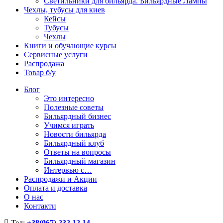
Светильники для бильярда. Бильярдные Лампы
Чехлы, тубусы для киев
Кейсы
Тубусы
Чехлы
Книги и обучающие курсы
Сервисные услуги
Распродажа
Товар б/у
Блог
Это интересно
Полезные советы
Бильярдный бизнес
Учимся играть
Новости бильярда
Бильярдный клуб
Ответы на вопросы
Бильярдный магазин
Интервью с…
Распродажи и Акции
Оплата и доставка
О нас
Контакти
Тел:
+38(067) 232 12 14