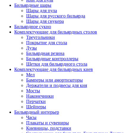
Бильярдные шары
Шары для пула
Шары для русского бильярда
Шары для снукера
Бильярдное сукно
Комплектующие для бильярдных столов
Треугольники
Покрытие для стола
Лузы
Бильярдная резина
Бильярдные контроллеры
Щетки для бильярдного стола
Комплектующие для бильярдных киев
Мел
Бамперы или амортизаторы
Держатели и подвесы для кия
Мосты
Наконечники
Перчатки
Шейперы
Бильярдный интерьер
Часы
Плакаты и сувениры
Киевницы, подставки