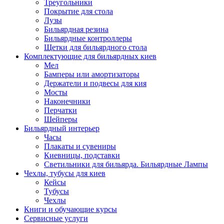
Треугольники
Покрытие для стола
Лузы
Бильярдная резина
Бильярдные контроллеры
Щетки для бильярдного стола
Комплектующие для бильярдных киев
Мел
Бамперы или амортизаторы
Держатели и подвесы для кия
Мосты
Наконечники
Перчатки
Шейперы
Бильярдный интерьер
Часы
Плакаты и сувениры
Киевницы, подставки
Светильники для бильярда. Бильярдные Лампы
Чехлы, тубусы для киев
Кейсы
Тубусы
Чехлы
Книги и обучающие курсы
Сервисные услуги