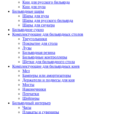
Кии для русского бильярда
Кии для пула
Бильярдные шары
Шары для пула
Шары для русского бильярда
Шары для снукера
Бильярдное сукно
Комплектующие для бильярдных столов
Треугольники
Покрытие для стола
Лузы
Бильярдная резина
Бильярдные контроллеры
Щетки для бильярдного стола
Комплектующие для бильярдных киев
Мел
Бамперы или амортизаторы
Держатели и подвесы для кия
Мосты
Наконечники
Перчатки
Шейперы
Бильярдный интерьер
Часы
Плакаты и сувениры