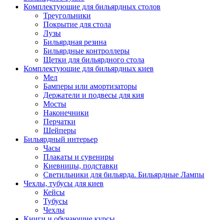
Комплектующие для бильярдных столов
Треугольники
Покрытие для стола
Лузы
Бильярдная резина
Бильярдные контроллеры
Щетки для бильярдного стола
Комплектующие для бильярдных киев
Мел
Бамперы или амортизаторы
Держатели и подвесы для кия
Мосты
Наконечники
Перчатки
Шейперы
Бильярдный интерьер
Часы
Плакаты и сувениры
Киевницы, подставки
Светильники для бильярда. Бильярдные Лампы
Чехлы, тубусы для киев
Кейсы
Тубусы
Чехлы
Книги и обучающие курсы