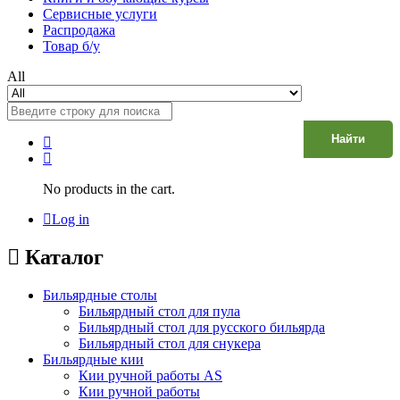
Сервисные услуги
Распродажа
Товар б/у
All
Найти
No products in the cart.
Log in
Каталог
Бильярдные столы
Бильярдный стол для пула
Бильярдный стол для русского бильярда
Бильярдный стол для снукера
Бильярдные кии
Кии ручной работы AS
Кии ручной работы