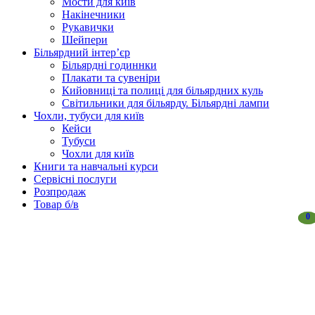
Мости для київ
Накінечники
Рукавички
Шейпери
Більярдний інтер’єр
Більярдні годиннки
Плакати та сувеніри
Кийовниці та полиці для більярдних куль
Світильники для більярду. Більярдні лампи
Чохли, тубуси для київ
Кейси
Тубуси
Чохли для київ
Книги та навчальні курси
Сервісні послуги
Розпродаж
Товар б/в
0
0