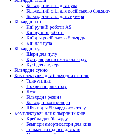
Більярдні столи
Більярдний стіл для пула
Більярдний стіл для російського більярду
Більярдний стіл для снукера
Більярдні киї
Киї ручнїй роботи AS
Киї ручної роботи
Киї для російського більярду
Киї для пула
Більярдні кулі
Шари для пулу
Кулі для російського більярду
Кулі для снукера
Більярдне сукно
Комплектуючі для більярдних столів
Трикутники
Покриття для столу
Лузи
Більярдна резина
Більярдні контролери
Щітки для більярдного столу
Комплектуючі для більярдних київ
Крейда для більярду
Бампери амортизатори для київ
Тримачі та підвіси для кия