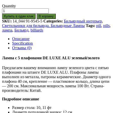
Quantity
Купить в один клик
В корзину
SKU:
14_044 91-9545-5
Categories:
Бильярдный интерьер
,
Светильники для бильярда. Бильярдные Лампы
Tags:
pill
,
pills
,
лампа
,
Бильярд
,
billiards
Описание
Specification
Отзывы (0)
Лампа с 5 плафонами DE LUXE ALU зеленый/золото
Предлагаем вашему вниманию лампу зеленого цвета с пятью
плафонами на штанге DE LUXE ALU. Плафоны лампы
выполнен из металла, патроны керамические. Диаметр одного
плафона 40 см, крепление — пластиковое кольцо, длина цепи
— 200 см. Максимальная мощность лампы 100 Вт. Страна-
производитель: Китай.
Подробное описание
Размер стола: 10, 11 фт
Диаметр потолочной чашки: 12 см