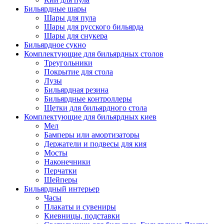
Бильярдные шары
Шары для пула
Шары для русского бильярда
Шары для снукера
Бильярдное сукно
Комплектующие для бильярдных столов
Треугольники
Покрытие для стола
Лузы
Бильярдная резина
Бильярдные контроллеры
Щетки для бильярдного стола
Комплектующие для бильярдных киев
Мел
Бамперы или амортизаторы
Держатели и подвесы для кия
Мосты
Наконечники
Перчатки
Шейперы
Бильярдный интерьер
Часы
Плакаты и сувениры
Киевницы, подставки