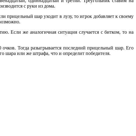
двенадцатый, одиннадцатый и третий. Треугольник ставим на
изводится с руки из дома.
сли прицельный шар уходит в лузу, то игрок добавляет к своему
евозможно.
ию. Если же аналогичная ситуация случается с битком, то на
70 очков. Тогда разыгрывается последний прицельный шар. Его
ого шара или же штрафа, что и определит победителя.