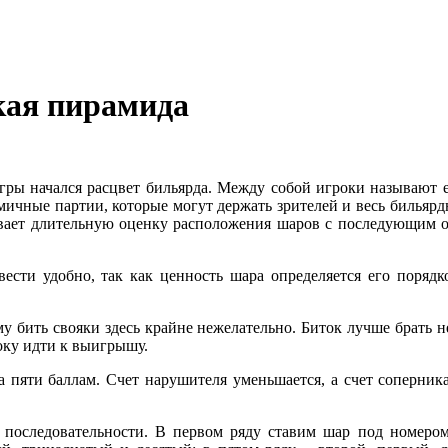
кая пирамида
игры начался расцвет бильярда. Между собой игроки называют 
мичные партии, которые могут держать зрителей и весь бильяр
мевает длительную оценку расположения шаров с последующим
 вести удобно, так как ценность шара определяется его поря
 бить свояки здесь крайне нежелательно. Биток лучше брать н
оку идти к выигрышу.
а пяти баллам. Счет нарушителя уменьшается, а счет соперника
 последовательности. В первом ряду ставим шар под номером