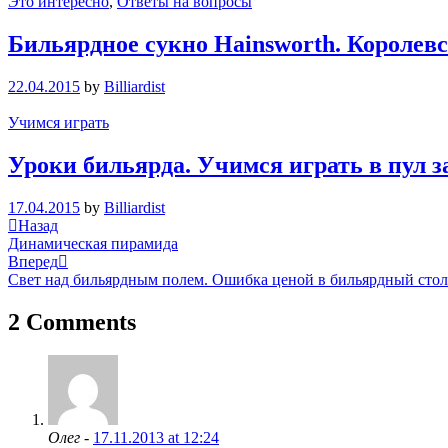
Это интересно
,
Ответы на вопросы
Бильярдное сукно Hainsworth. Королевс
22.04.2015
by
Billiardist
Учимся играть
Уроки бильярда. Учимся играть в пул з
17.04.2015
by
Billiardist
Навигация
Previous
Назад
Post
Динамическая пирамида
по
Next
Вперед
записям
Post
Свет над бильярдным полем. Ошибка ценой в бильярдный стол
2 Comments
Олег -
17.11.2013 at 12:24