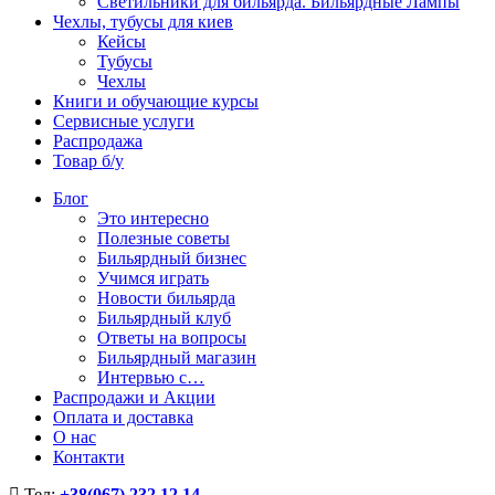
Светильники для бильярда. Бильярдные Лампы
Чехлы, тубусы для киев
Кейсы
Тубусы
Чехлы
Книги и обучающие курсы
Сервисные услуги
Распродажа
Товар б/у
Блог
Это интересно
Полезные советы
Бильярдный бизнес
Учимся играть
Новости бильярда
Бильярдный клуб
Ответы на вопросы
Бильярдный магазин
Интервью с…
Распродажи и Акции
Оплата и доставка
О нас
Контакти
Тел:
+38(067) 232 12 14