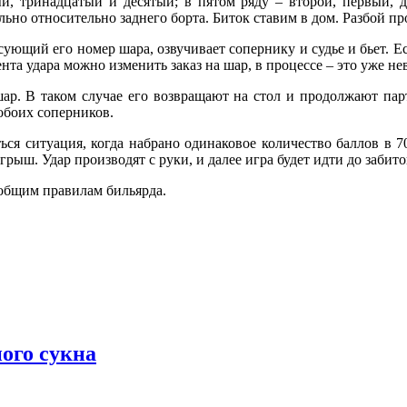
ый, тринадцатый и десятый; в пятом ряду – второй, первый, 
но относительно заднего борта. Биток ставим в дом. Разбой про
есующий его номер шара, озвучивает сопернику и судье и бьет. Е
нта удара можно изменить заказ на шар, в процессе – это уже н
ар. В таком случае его возвращают на стол и продолжают парт
 обоих соперников.
ться ситуация, когда набрано одинаковое количество баллов в 
грыш. Удар производят с руки, и далее игра будет идти до забит
общим правилам бильярда.
ого сукна