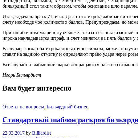
пятнадцатый, восьмой, в четвертом – девятый, четырнадцат
бильярдный стол таким образом, чтобы основание шло параллель
Итак, задача набрать 71 очко. Для этого игрок выбирает интер
счету необходимое количество баллов. Предупреждаем, до моме
При ошибочном ударе в лузе может оказаться незаказанный ш
игрока накладывается штраф, и счет меняется на пять баллов у
В случае, когда оба игрока достаточно сильны, может получи
ставят на заднюю отметку и определяют право удара через розы
Все случайно выбывшие шары возвращаются на стол согласно 
Игорь Бильярдист
Вам будет интересно
Ответы на вопросы
,
Бильярдный бизнес
Стандартный шаблон раскроя бильярдн
22.03.2017
by
Billiardist