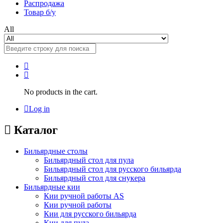
Распродажа
Товар б/у
All
No products in the cart.
Log in
Каталог
Бильярдные столы
Бильярдный стол для пула
Бильярдный стол для русского бильярда
Бильярдный стол для снукера
Бильярдные кии
Кии ручной работы AS
Кии ручной работы
Кии для русского бильярда
Кии для пула