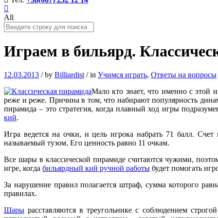
All
Играем в бильярд. Классичес
12.03.2013
/
by
Billiardist
/
in
Учимся играть
,
Ответы на вопросы
Мало кто знает, что именно с этой 
реже и реже. Причина в том, что набирают популярность дина
пирамида – это стратегия, когда плавный ход игры подразу
кий
.
Игра ведется на очки, и цель игрока набрать 71 балл. Счет
называемый тузом. Его ценность равно 11 очкам.
Все шары в классической пирамиде считаются чужими, поэтому
игре, когда
бильярдный кий ручной работы
будет помогать игр
За нарушение правил полагается штраф, сумма которого равн
правилах.
Шары
расставляются в треугольнике с соблюдением строгой