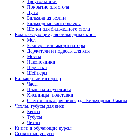
Треугольники
Покрытие для стола
Лузы
Бильярдная резина
Бильярдные контроллеры
Щетки для бильярдного стола
Комплектующие для бильярдных киев
Мел
Бамперы или амортизаторы
Держатели и подвесы для кия
Мосты
Наконечники
Перчатки
Шейперы
Бильярдный интерьер
Часы
Плакаты и сувениры
Киевницы, подставки
Светильники для бильярда. Бильярдные Лампы
Чехлы, тубусы для киев
Кейсы
Тубусы
Чехлы
Книги и обучающие курсы
Сервисные услуги