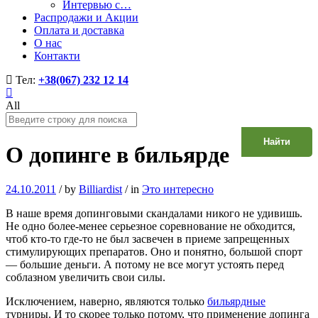
Интервью с…
Распродажи и Акции
Оплата и доставка
О нас
Контакти
Тел:
+38(067) 232 12 14
All
Найти
О допинге в бильярде
24.10.2011
/
by
Billiardist
/
in
Это интересно
В наше время допинговыми скандалами никого не удивишь.
Не одно более-менее серьезное соревнование не обходится,
чтоб кто-то где-то не был засвечен в приеме запрещенных
стимулирующих препаратов. Оно и понятно, большой спорт
— большие деньги. А потому не все могут устоять перед
соблазном увеличить свои силы.
Исключением, наверно, являются только
бильярдные
турниры. И то скорее только потому, что применение допинга