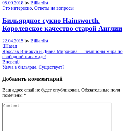
05.09.2018
by
Billiardist
Это интересно
,
Ответы на вопросы
Бильярдное сукно Hainsworth.
Королевское качество старой Англии
22.04.2015
by
Billiardist
Навигация
Previous
Назад
Post
Ярослав Винокур и Диана Миронова — чемпионы мира по
по
свободной пирамиде!
записям
Next
Вперед
Post
Удача в бильярде. Существует?
Добавить комментарий
Ваш адрес email не будет опубликован.
Обязательные поля
помечены
*