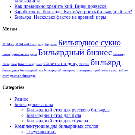
Бильярдиста
Как правильно хранить кий. Виды подвесов
Зароботок на бильярде. Как обустроить бильярдный зал?
Бильярд. Несколько фактов из древней игры
Метки
Бильярдное сукно
Milliken
Milliken&Company
Ардезия
Бильярдный бизнес
Бильярдные аксессуары
Бьльярд
бильярд
Советы по делу
Интервью
Кий бильярдный
Услуги
бильярдная
бильярдный зал
бильярдный интерьер
освещение
проблемы
сукно
табло-
счет
факты о бильярде
Categories
Разное
Бильярдные столы
Бильярдный стол для русского бильярда
Бильярдный стол для пула
Бильярдный стол для снукера
Комплектующие для бильярдных столов
Треугольники