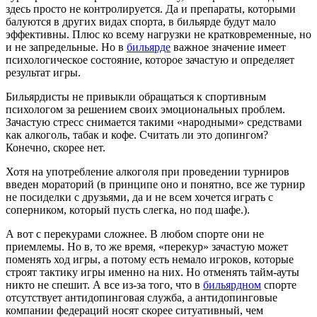
здесь просто не контролируется.
Да и препараты, которыми
балуются в других видах спорта, в бильярде будут мало
эффективны. Плюс ко всему нагрузки не кратковременные, но
и не запредельные. Но в
бильярде
важное значение имеет
психологическое состояние, которое зачастую и определяет
результат игры.
Бильярдисты не привыкли обращаться к спортивным
психологом за решением своих эмоциональных проблем.
Зачастую стресс снимается такими «народными» средствами
как алкоголь, табак и кофе. Считать ли это допингом?
Конечно, скорее нет.
Хотя на употребление алкоголя при проведении турниров
введен мораторий (в принципе оно и понятно, все же турнир
не посиделки с друзьями, да и не всем хочется играть с
соперником, который пусть слегка, но под шафе.).
А вот с перекурами сложнее. В любом спорте они не
приемлемы. Но в, то же время, «перекур» зачастую может
поменять ход игры, а потому есть немало игроков, которые
строят тактику игры именно на них. Но отменять тайм-ауты
никто не спешит. А все из-за того, что в
бильярдном
спорте
отсутствует антидопинговая служба, а антидопинговые
компании федераций носят скорее ситуативный, чем