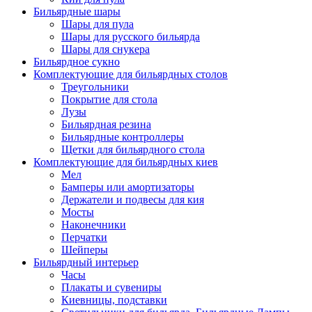
Бильярдные шары
Шары для пула
Шары для русского бильярда
Шары для снукера
Бильярдное сукно
Комплектующие для бильярдных столов
Треугольники
Покрытие для стола
Лузы
Бильярдная резина
Бильярдные контроллеры
Щетки для бильярдного стола
Комплектующие для бильярдных киев
Мел
Бамперы или амортизаторы
Держатели и подвесы для кия
Мосты
Наконечники
Перчатки
Шейперы
Бильярдный интерьер
Часы
Плакаты и сувениры
Киевницы, подставки