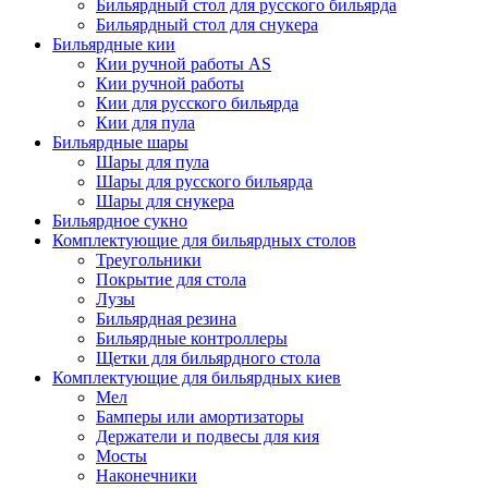
Бильярдный стол для русского бильярда
Бильярдный стол для снукера
Бильярдные кии
Кии ручной работы AS
Кии ручной работы
Кии для русского бильярда
Кии для пула
Бильярдные шары
Шары для пула
Шары для русского бильярда
Шары для снукера
Бильярдное сукно
Комплектующие для бильярдных столов
Треугольники
Покрытие для стола
Лузы
Бильярдная резина
Бильярдные контроллеры
Щетки для бильярдного стола
Комплектующие для бильярдных киев
Мел
Бамперы или амортизаторы
Держатели и подвесы для кия
Мосты
Наконечники