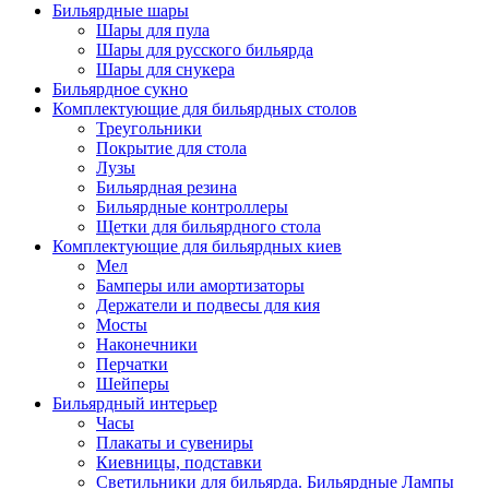
Бильярдные шары
Шары для пула
Шары для русского бильярда
Шары для снукера
Бильярдное сукно
Комплектующие для бильярдных столов
Треугольники
Покрытие для стола
Лузы
Бильярдная резина
Бильярдные контроллеры
Щетки для бильярдного стола
Комплектующие для бильярдных киев
Мел
Бамперы или амортизаторы
Держатели и подвесы для кия
Мосты
Наконечники
Перчатки
Шейперы
Бильярдный интерьер
Часы
Плакаты и сувениры
Киевницы, подставки
Светильники для бильярда. Бильярдные Лампы