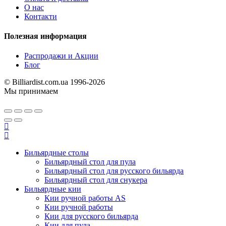
О нас
Контакти
Полезная информация
Распродажи и Акции
Блог
© Billiardist.com.ua 1996-2026
Мы принимаем
Бильярдные столы
Бильярдный стол для пула
Бильярдный стол для русского бильярда
Бильярдный стол для снукера
Бильярдные кии
Кии ручной работы AS
Кии ручной работы
Кии для русского бильярда
Кии для пула