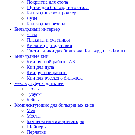
Покрытие для стола
Щетки для бильярдного стола
Бильярдные контроллеры
Лузы
Бильярдная резина
Бильярдный интерьер
Часы
Плакаты и сувениры
Киевницы, подставки
Светильники для бильярда. Бильярдные Лампы
Бильярдные кии
Кии ручной работы AS
Кии для пула
Кии ручной работы
Кии для русского бильярда
Чехлы, тубусы для киев
Чехлы
Тубусы
Кейсы
Комплектующие для бильярдных киев
Мел
Мосты
Бамперы или амортизаторы
Шейперы
Перчатки