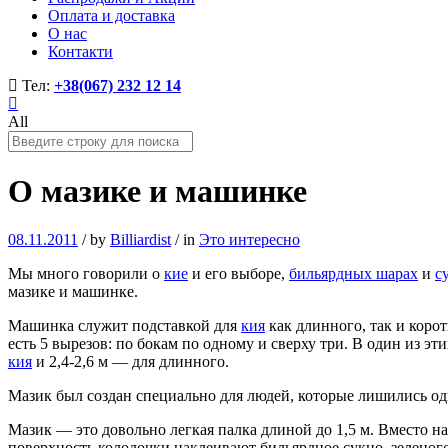
Оплата и доставка
О нас
Контакти
Тел:
+38(067) 232 12 14
All
О мазике и машинке
08.11.2011
/
by
Billiardist
/
in
Это интересно
Мы много говорили о
кие
и его выборе,
бильярдных шарах
и
с
мазике и машинке.
Машинка служит подставкой для
кия
как длинного, так и коро
есть 5 вырезов: по бокам по одному и сверху три. В один из э
кия
и 2,4-2,6 м — для длинного.
Мазик был создан специально для людей, которые лишились од
Мазик — это довольно легкая палка длиной до 1,5 м. Вместо 
поверхность колодочки наклеивают бильярдное сукно, зеленого