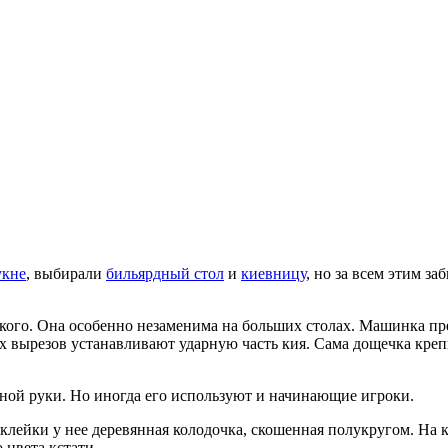
укне
, выбирали
бильярдный стол
и
киевницу
, но за всем этим з
ткого. Она особенно незаменима на больших столах. Машинка пр
тих вырезов устанавливают ударную часть кия. Сама дощечка кре
ной руки. Но иногда его используют и начинающие игроки.
наклейки у нее деревянная колодочка, скошенная полукругом. Н
 цвета кстати.