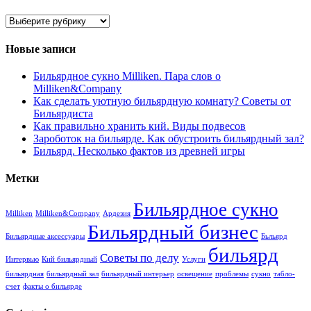
Рубрики
Новые записи
Бильярдное сукно Milliken. Пара слов о
Milliken&Company
Как сделать уютную бильярдную комнату? Советы от
Бильярдиста
Как правильно хранить кий. Виды подвесов
Зароботок на бильярде. Как обустроить бильярдный зал?
Бильярд. Несколько фактов из древней игры
Метки
Бильярдное сукно
Milliken
Milliken&Company
Ардезия
Бильярдный бизнес
Бильярдные аксессуары
Бьльярд
бильярд
Советы по делу
Интервью
Кий бильярдный
Услуги
бильярдная
бильярдный зал
бильярдный интерьер
освещение
проблемы
сукно
табло-
счет
факты о бильярде