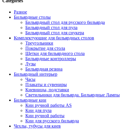
Categories
Разное
Бильярдные столы
Бильярдный стол для русского бильярда
Бильярдный стол для пула
Бильярдный стол для снукера
Комплектующие для бильярдных столов
Треугольники
Покрытие для стола
Щетки для бильярдного стола
Бильярдные контроллеры
Лузы
Бильярдная резина
Бильярдный интерьер
Часы
Плакаты и сувениры
Киевницы, подставки
Светильники для бильярда. Бильярдные Лампы
Бильярдные кии
Кии ручной работы AS
Кии для пула
Кии ручной работы
Кии для русского бильярда
Чехлы, тубусы для киев