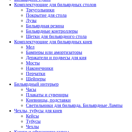
Комплектующие для бильярдных столов
Треугольники
Покрытие для стола
Лузы
Бильярдная резина
Бильярдные контроллеры
Щетки для бильярдного стола
Комплектующие для бильярдных киев
Мел
Бамперы или амортизаторы
Держатели и подвесы для кия
Мосты
Наконечники
Перчатки
Шейперы
Бильярдный интерьер
Часы
Плакаты и сувениры
Киевницы, подставки
Светильники для бильярда. Бильярдные Лампы
Чехлы, тубусы для киев
Кейсы
Тубусы
Чехлы
Книги и обучающие курсы