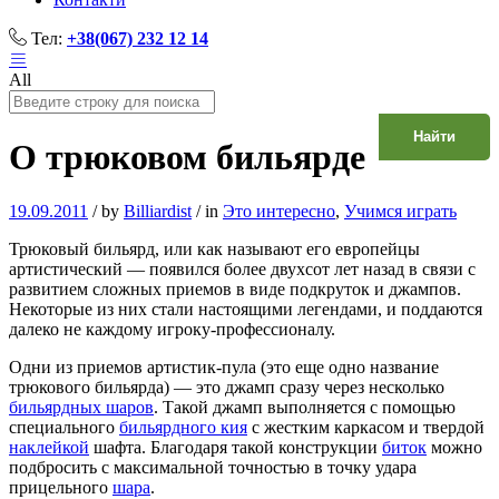
Тел:
+38(067) 232 12 14
All
Найти
О трюковом бильярде
19.09.2011
/
by
Billiardist
/
in
Это интересно
,
Учимся играть
Трюковый бильярд, или как называют его европейцы
артистический — появился более двухсот лет назад в связи с
развитием сложных приемов в виде подкруток и джампов.
Некоторые из них стали настоящими легендами, и поддаются
далеко не каждому игроку-профессионалу.
Одни из приемов артистик-пула (это еще одно название
трюкового бильярда) — это джамп сразу через несколько
бильярдных шаров
. Такой джамп выполняется с помощью
специального
бильярдного кия
с жестким каркасом и твердой
наклейкой
шафта. Благодаря такой конструкции
биток
можно
подбросить с максимальной точностью в точку удара
прицельного
шара
.