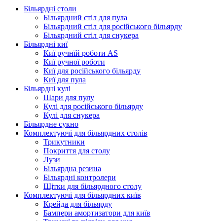
Більярдні столи
Більярдний стіл для пула
Більярдний стіл для російського більярду
Більярдний стіл для снукера
Більярдні киї
Киї ручнїй роботи AS
Киї ручної роботи
Киї для російського більярду
Киї для пула
Більярдні кулі
Шари для пулу
Кулі для російського більярду
Кулі для снукера
Більярдне сукно
Комплектуючі для більярдних столів
Трикутники
Покриття для столу
Лузи
Більярдна резина
Більярдні контролери
Щітки для більярдного столу
Комплектуючі для більярдних київ
Крейда для більярду
Бампери амортизатори для київ