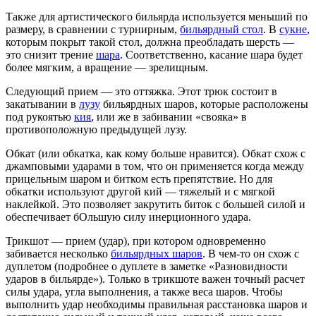
Также для артистического бильярда используется меньший по
размеру, в сравнении с турнирным,
бильярдный стол
. В
сукне
,
которым покрыт такой стол, должна преобладать шерсть —
это снизит трение
шара
. Соответственно, касание шара будет
более мягким, а вращение — зрелищным.
Следующий прием — это оттяжка. Этот трюк состоит в
закатывании в
лузу
бильярдных шаров, которые расположены
под рукоятью
кия
, или же в забивании «свояка» в
противоположную предыдущей лузу.
Обкат (или обкатка, как кому больше нравится). Обкат схож с
джамповыми ударами в том, что он применяется когда между
прицельным шаром и битком есть препятствие. Но для
обкатки используют другой кий — тяжелый и с мягкой
наклейкой. Это позволяет закрутить биток с большей силой и
обеспечивает бОльшую силу инерционного удара.
Трикшот — прием (удар), при котором одновременно
забивается несколько
бильярдных шаров
. В чем-то он схож с
дуплетом (подробнее о дуплете в заметке «Разновидности
ударов в бильярде»). Только в трикшоте важен точный расчет
силы удара, угла выполнения, а также веса шаров. Чтобы
выполнить удар необходимы правильная расстановка шаров и