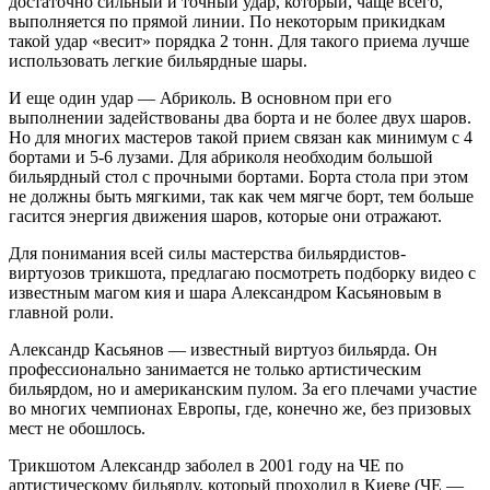
достаточно сильный и точный удар, который, чаще всего,
выполняется по прямой линии. По некоторым прикидкам
такой удар «весит» порядка 2 тонн. Для такого приема лучше
использовать легкие бильярдные шары.
И еще один удар — Абриколь. В основном при его
выполнении задействованы два борта и не более двух шаров.
Но для многих мастеров такой прием связан как минимум с 4
бортами и 5-6 лузами. Для абриколя необходим большой
бильярдный стол с прочными бортами. Борта стола при этом
не должны быть мягкими, так как чем мягче борт, тем больше
гасится энергия движения шаров, которые они отражают.
Для понимания всей силы мастерства бильярдистов-
виртуозов трикшота, предлагаю посмотреть подборку видео с
известным магом кия и шара Александром Касьяновым в
главной роли.
Александр Касьянов — известный виртуоз бильярда. Он
профессионально занимается не только артистическим
бильярдом, но и американским пулом. За его плечами участие
во многих чемпионах Европы, где, конечно же, без призовых
мест не обошлось.
Трикшотом Александр заболел в 2001 году на ЧЕ по
артистическому бильярду, который проходил в Киеве (ЧЕ —