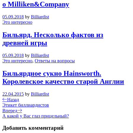
о Milliken&Company
05.09.2018
by
Billiardist
Это интересно
Бильярд. Несколько фактов из
древней игры
05.09.2018
by
Billiardist
Это интересно
,
Ответы на вопросы
Бильярдное сукно Hainsworth.
Королевское качество старой Англии
22.04.2015
by
Billiardist
Навигация
Previous
Назад
Post
Этикет биллиардистов
по
Next
Вперед
записям
Post
А какой у Вас глаз прицельный?
Добавить комментарий