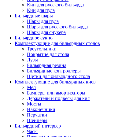
Кии для русского бильярда
Кии для пула
Бильярдные шары
Шары для пула
Шары для русского бильярда
Шары для снукера
Бильярдное сукно
Комплектующие для бильярдных столов
Треугольники
Покрытие для стола
Лузы
Бильярдная резина
Бильярдные контроллеры
Щетки для бильярдного стола
Комплектующие для бильярдных киев
Мел
Бамперы или амортизаторы
Держатели и подвесы для кия
Мосты
Наконечники
Перчатки
Шейперы
Бильярдный интерьер
Часы
Плакаты и сувениры