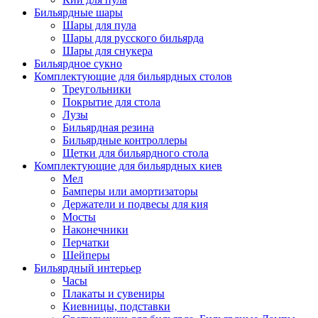
Бильярдные шары
Шары для пула
Шары для русского бильярда
Шары для снукера
Бильярдное сукно
Комплектующие для бильярдных столов
Треугольники
Покрытие для стола
Лузы
Бильярдная резина
Бильярдные контроллеры
Щетки для бильярдного стола
Комплектующие для бильярдных киев
Мел
Бамперы или амортизаторы
Держатели и подвесы для кия
Мосты
Наконечники
Перчатки
Шейперы
Бильярдный интерьер
Часы
Плакаты и сувениры
Киевницы, подставки