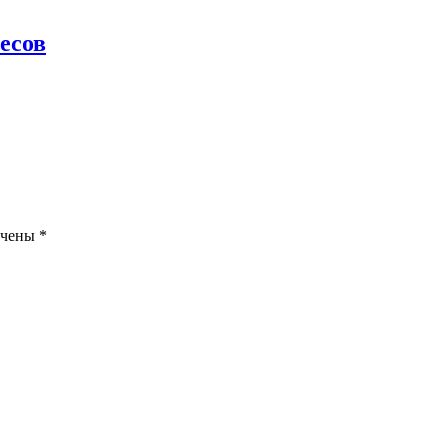
есов
ечены
*