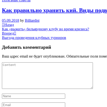
Полезные советы
Как правильно хранить кий. Виды подв
05.09.2018
by
Billiardist
Навигация
Previous
Назад
Post
Как «выжить» бильярдному клубу во время кризиса?
по
Next
Вперед
записям
Post
Выгода проведения клубных турниров
Добавить комментарий
Ваш адрес email не будет опубликован.
Обязательные поля пом