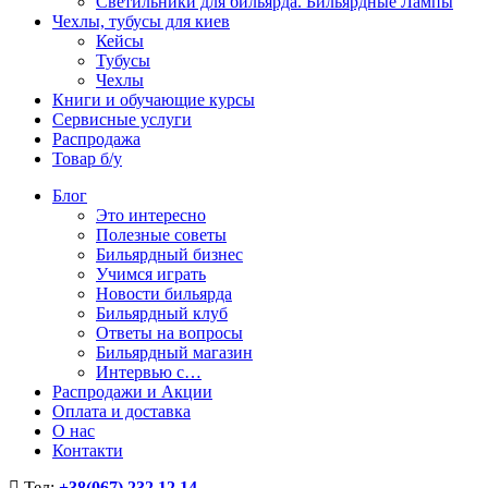
Светильники для бильярда. Бильярдные Лампы
Чехлы, тубусы для киев
Кейсы
Тубусы
Чехлы
Книги и обучающие курсы
Сервисные услуги
Распродажа
Товар б/у
Блог
Это интересно
Полезные советы
Бильярдный бизнес
Учимся играть
Новости бильярда
Бильярдный клуб
Ответы на вопросы
Бильярдный магазин
Интервью с…
Распродажи и Акции
Оплата и доставка
О нас
Контакти
Тел:
+38(067) 232 12 14