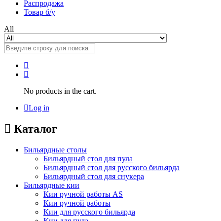
Распродажа
Товар б/у
All
No products in the cart.
Log in
Каталог
Бильярдные столы
Бильярдный стол для пула
Бильярдный стол для русского бильярда
Бильярдный стол для снукера
Бильярдные кии
Кии ручной работы AS
Кии ручной работы
Кии для русского бильярда
Кии для пула