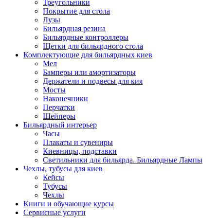
Треугольники
Покрытие для стола
Лузы
Бильярдная резина
Бильярдные контроллеры
Щетки для бильярдного стола
Комплектующие для бильярдных киев
Мел
Бамперы или амортизаторы
Держатели и подвесы для кия
Мосты
Наконечники
Перчатки
Шейперы
Бильярдный интерьер
Часы
Плакаты и сувениры
Киевницы, подставки
Светильники для бильярда. Бильярдные Лампы
Чехлы, тубусы для киев
Кейсы
Тубусы
Чехлы
Книги и обучающие курсы
Сервисные услуги