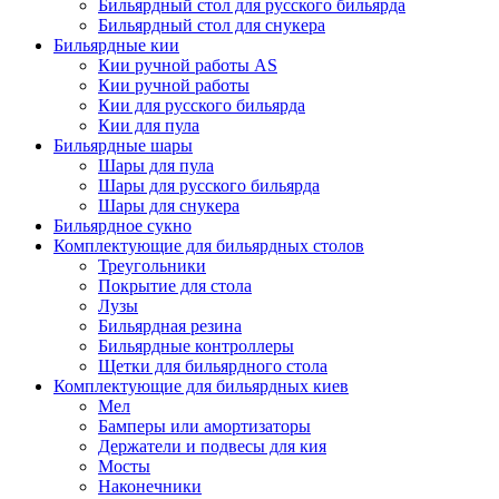
Бильярдный стол для русского бильярда
Бильярдный стол для снукера
Бильярдные кии
Кии ручной работы AS
Кии ручной работы
Кии для русского бильярда
Кии для пула
Бильярдные шары
Шары для пула
Шары для русского бильярда
Шары для снукера
Бильярдное сукно
Комплектующие для бильярдных столов
Треугольники
Покрытие для стола
Лузы
Бильярдная резина
Бильярдные контроллеры
Щетки для бильярдного стола
Комплектующие для бильярдных киев
Мел
Бамперы или амортизаторы
Держатели и подвесы для кия
Мосты
Наконечники