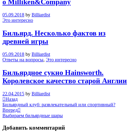
о Milliken&Company
05.09.2018
by
Billiardist
Это интересно
Бильярд. Несколько фактов из
древней игры
05.09.2018
by
Billiardist
Ответы на вопросы
,
Это интересно
Бильярдное сукно Hainsworth.
Королевское качество старой Англии
22.04.2015
by
Billiardist
Навигация
Previous
Назад
Post
Бильярдный клуб: развлекательный или спортивный?
по
Next
Вперед
записям
Post
Выбираем бильярдные шары
Добавить комментарий