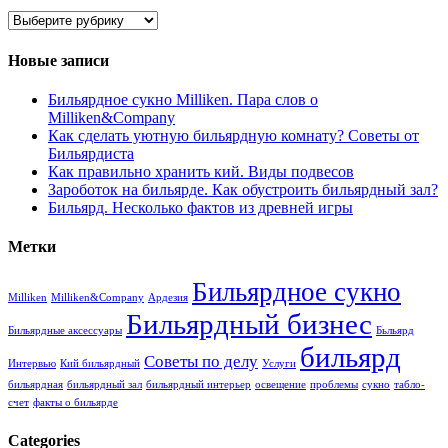
Рубрики
Новые записи
Бильярдное сукно Milliken. Пара слов о
Milliken&Company
Как сделать уютную бильярдную комнату? Советы от
Бильярдиста
Как правильно хранить кий. Виды подвесов
Зароботок на бильярде. Как обустроить бильярдный зал?
Бильярд. Несколько фактов из древней игры
Метки
Бильярдное сукно
Milliken
Milliken&Company
Ардезия
Бильярдный бизнес
Бильярдные аксессуары
Бьльярд
бильярд
Советы по делу
Интервью
Кий бильярдный
Услуги
бильярдная
бильярдный зал
бильярдный интерьер
освещение
проблемы
сукно
табло-
счет
факты о бильярде
Categories