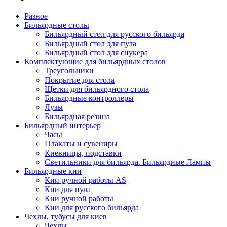
Разное
Бильярдные столы
Бильярдный стол для русского бильярда
Бильярдный стол для пула
Бильярдный стол для снукера
Комплектующие для бильярдных столов
Треугольники
Покрытие для стола
Щетки для бильярдного стола
Бильярдные контроллеры
Лузы
Бильярдная резина
Бильярдный интерьер
Часы
Плакаты и сувениры
Киевницы, подставки
Светильники для бильярда. Бильярдные Лампы
Бильярдные кии
Кии ручной работы AS
Кии для пула
Кии ручной работы
Кии для русского бильярда
Чехлы, тубусы для киев
Чехлы