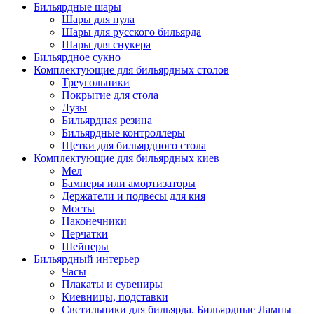
Бильярдные шары
Шары для пула
Шары для русского бильярда
Шары для снукера
Бильярдное сукно
Комплектующие для бильярдных столов
Треугольники
Покрытие для стола
Лузы
Бильярдная резина
Бильярдные контроллеры
Щетки для бильярдного стола
Комплектующие для бильярдных киев
Мел
Бамперы или амортизаторы
Держатели и подвесы для кия
Мосты
Наконечники
Перчатки
Шейперы
Бильярдный интерьер
Часы
Плакаты и сувениры
Киевницы, подставки
Светильники для бильярда. Бильярдные Лампы