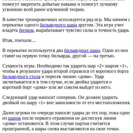
помогут закрепить добытые навыки и помогут лучшему
усвоению всей ранее изученной теории.
В качестве тренировочных используется ряд игр. Мы начнем с
перекатки одного
бильярдного шара
другим. Эта игра учит
владеть
битком
, вырабатывает чувство силы и точность удара.
Итак, поехали…
В перекатке используется два
бильярдных шара
. Один из них
ставят на первую точку бильярда, другой — на третью.
Сущность игры. Необходимо так ударить шар «2» шаром «1»,
чтобы в результате удара второй отразился от короткого борта
бильярдного стола
и пересек линию «дома». Удар
засчитывается и в том случае, если двойка ударится о
короткий борт «дома» или же совсем выйдет из него.
Следующий удар наносит соперник. Он должен ударить
двойкой по шару «1» вне зависимости от его местоположения.
Далее игроки по очереди наносят удары до тех пор, пока один
из
шаров
после первого отражения не достигнув линии
«дома» остановится. В этом случае партия считается
проигранной, а шары снова выставляются на свои точки.