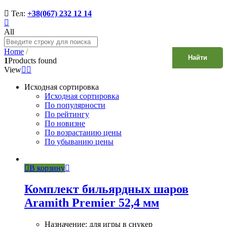
Тел:
+38(067) 232 12 14
All
Home
/
Найти
1
Products found
View
Исходная сортировка
Исходная сортировка
По популярности
По рейтингу
По новизне
По возрастанию цены
По убыванию цены
В корзину
Комплект бильярдных шаров
Aramith Premier 52,4 мм
Назначение: для игры в снукер