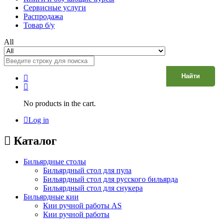
Сервисные услуги
Распродажа
Товар б/у
All
Найти
No products in the cart.
Log in
Каталог
Бильярдные столы
Бильярдный стол для пула
Бильярдный стол для русского бильярда
Бильярдный стол для снукера
Бильярдные кии
Кии ручной работы AS
Кии ручной работы