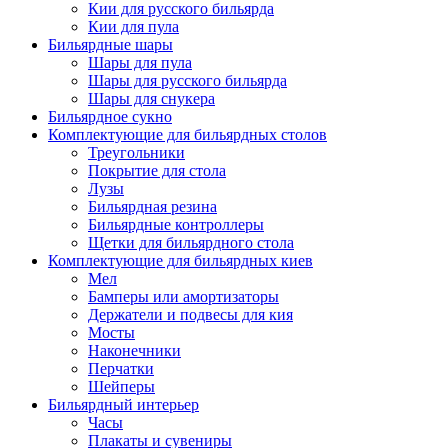
Кии для русского бильярда
Кии для пула
Бильярдные шары
Шары для пула
Шары для русского бильярда
Шары для снукера
Бильярдное сукно
Комплектующие для бильярдных столов
Треугольники
Покрытие для стола
Лузы
Бильярдная резина
Бильярдные контроллеры
Щетки для бильярдного стола
Комплектующие для бильярдных киев
Мел
Бамперы или амортизаторы
Держатели и подвесы для кия
Мосты
Наконечники
Перчатки
Шейперы
Бильярдный интерьер
Часы
Плакаты и сувениры