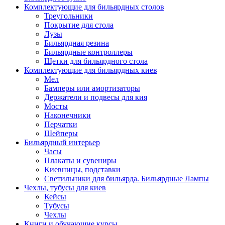
Комплектующие для бильярдных столов
Треугольники
Покрытие для стола
Лузы
Бильярдная резина
Бильярдные контроллеры
Щетки для бильярдного стола
Комплектующие для бильярдных киев
Мел
Бамперы или амортизаторы
Держатели и подвесы для кия
Мосты
Наконечники
Перчатки
Шейперы
Бильярдный интерьер
Часы
Плакаты и сувениры
Киевницы, подставки
Светильники для бильярда. Бильярдные Лампы
Чехлы, тубусы для киев
Кейсы
Тубусы
Чехлы
Книги и обучающие курсы