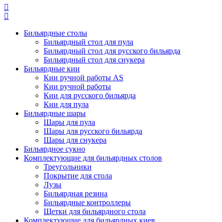
Бильярдные столы
Бильярдный стол для пула
Бильярдный стол для русского бильярда
Бильярдный стол для снукера
Бильярдные кии
Кии ручной работы AS
Кии ручной работы
Кии для русского бильярда
Кии для пула
Бильярдные шары
Шары для пула
Шары для русского бильярда
Шары для снукера
Бильярдное сукно
Комплектующие для бильярдных столов
Треугольники
Покрытие для стола
Лузы
Бильярдная резина
Бильярдные контроллеры
Щетки для бильярдного стола
Комплектующие для бильярдных киев