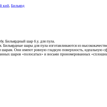
й кий
,
Бильярд
у. Бильярдный шар б.у. для пула.
м. Бильярдные шары для пула изготавливаются из высококачест
шарам. Они имеют ровную гладкую поверхность, идеальную сфе
ованных шаров «полосатых» и восьми прономерованных «сплошн