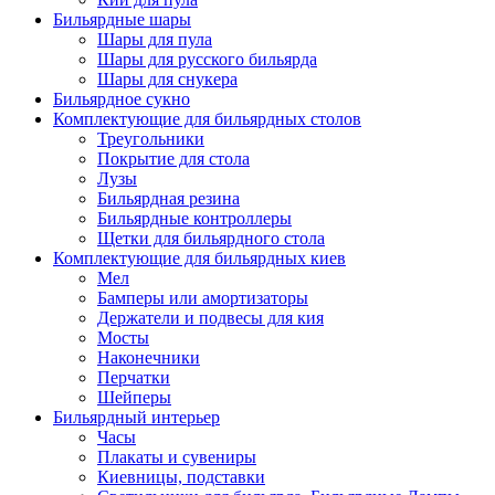
Бильярдные шары
Шары для пула
Шары для русского бильярда
Шары для снукера
Бильярдное сукно
Комплектующие для бильярдных столов
Треугольники
Покрытие для стола
Лузы
Бильярдная резина
Бильярдные контроллеры
Щетки для бильярдного стола
Комплектующие для бильярдных киев
Мел
Бамперы или амортизаторы
Держатели и подвесы для кия
Мосты
Наконечники
Перчатки
Шейперы
Бильярдный интерьер
Часы
Плакаты и сувениры
Киевницы, подставки