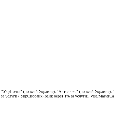
а
), "УкрПочта" (по всей Украине), "Автолюкс" (по всей Украине),
за услуги), УкрСиббанк (банк берет 1% за услуги), Visa/МаsterСa