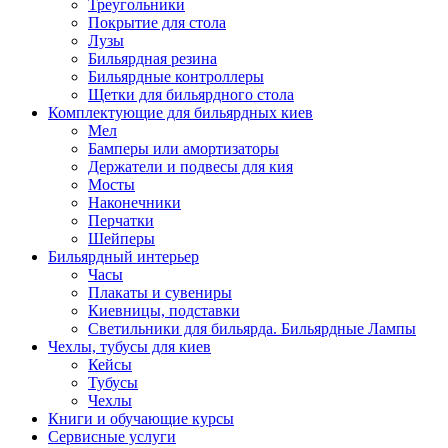
Треугольники
Покрытие для стола
Лузы
Бильярдная резина
Бильярдные контроллеры
Щетки для бильярдного стола
Комплектующие для бильярдных киев
Мел
Бамперы или амортизаторы
Держатели и подвесы для кия
Мосты
Наконечники
Перчатки
Шейперы
Бильярдный интерьер
Часы
Плакаты и сувениры
Киевницы, подставки
Светильники для бильярда. Бильярдные Лампы
Чехлы, тубусы для киев
Кейсы
Тубусы
Чехлы
Книги и обучающие курсы
Сервисные услуги