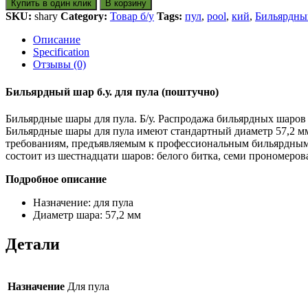
Купить в один клик
В корзину
SKU:
shary
Category:
Товар б/у
Tags:
пул
,
pool
,
кий
,
Бильярдны
Описание
Specification
Отзывы (0)
Бильярдный шар б.у. для пула (поштучно)
Бильярдные шары для пула. Б/у. Распродажа бильярдных шаров б
Бильярдные шары для пула имеют стандартный диаметр 57,2 м
требованиям, предъявляемым к профессиональным бильярдным 
состоит из шестнадцати шаров: белого битка, семи прономер
Подробное описание
Назначение: для пула
Диаметр шара: 57,2 мм
Детали
Назначение
Для пула