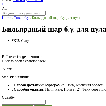
All
Home
/
Товар б/у
/
Бильярдный шар б.у. для пула
Бильярдный шар б.у. для пул
SKU:
shary
Roll over image to zoom in
Click to open expanded view
72
грн.
Status:
В наличии
Способ доставки:
Курьером (г. Киев, Киевская область
Способы оплаты:
Наличные, Приват 24 (банк берет 1% 
Quantity