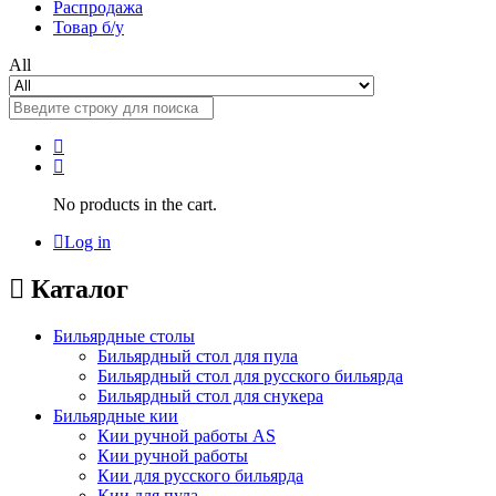
Распродажа
Товар б/у
All
No products in the cart.
Log in
Каталог
Бильярдные столы
Бильярдный стол для пула
Бильярдный стол для русского бильярда
Бильярдный стол для снукера
Бильярдные кии
Кии ручной работы AS
Кии ручной работы
Кии для русского бильярда
Кии для пула