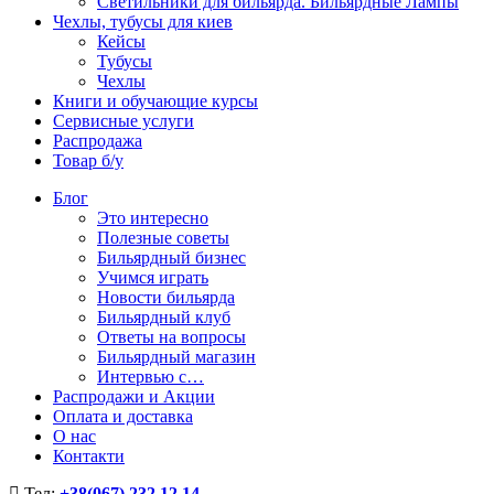
Светильники для бильярда. Бильярдные Лампы
Чехлы, тубусы для киев
Кейсы
Тубусы
Чехлы
Книги и обучающие курсы
Сервисные услуги
Распродажа
Товар б/у
Блог
Это интересно
Полезные советы
Бильярдный бизнес
Учимся играть
Новости бильярда
Бильярдный клуб
Ответы на вопросы
Бильярдный магазин
Интервью с…
Распродажи и Акции
Оплата и доставка
О нас
Контакти
Тел:
+38(067) 232 12 14