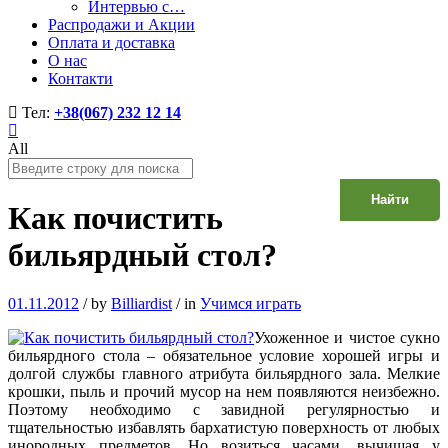
Интервью с…
Распродажи и Акции
Оплата и доставка
О нас
Контакти
Тел:
+38(067) 232 12 14
All
Найти
Как почистить
бильярдный стол?
01.11.2012
/
by
Billiardist
/
in
Учимся играть
Ухоженное и чистое сукно
бильярдного стола – обязательное условие хорошей игры и
долгой службы главного атрибута бильярдного зала. Мелкие
крошки, пыль и прочий мусор на нем появляются неизбежно.
Поэтому необходимо с завидной регулярностью и
тщательностью избавлять бархатистую поверхность от любых
инородных предметов. Но возиться часами, вычищая у