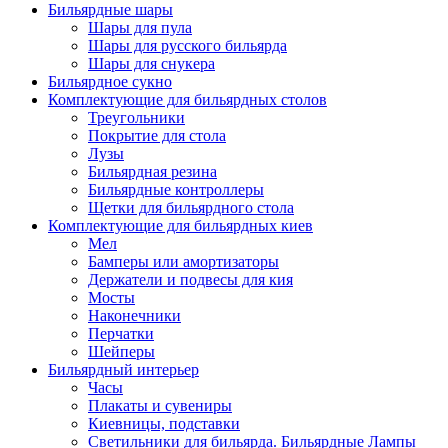
Бильярдные шары
Шары для пула
Шары для русского бильярда
Шары для снукера
Бильярдное сукно
Комплектующие для бильярдных столов
Треугольники
Покрытие для стола
Лузы
Бильярдная резина
Бильярдные контроллеры
Щетки для бильярдного стола
Комплектующие для бильярдных киев
Мел
Бамперы или амортизаторы
Держатели и подвесы для кия
Мосты
Наконечники
Перчатки
Шейперы
Бильярдный интерьер
Часы
Плакаты и сувениры
Киевницы, подставки
Светильники для бильярда. Бильярдные Лампы