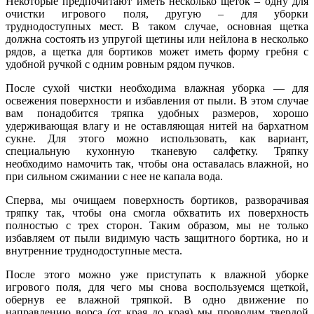
Некоторые предпочитают иметь несколько щеток – одну для
очистки игрового поля, другую – для уборки
труднодоступных мест. В таком случае, основная щетка
должна состоять из упругой щетины или нейлона в несколько
рядов, а щетка для бортиков может иметь форму гребня с
удобной ручкой с одним ровным рядом пучков.
После сухой чистки необходима влажная уборка — для
освежения поверхности и избавления от пыли. В этом случае
вам понадобится тряпка удобных размеров, хорошо
удерживающая влагу и не оставляющая нитей на бархатном
сукне. Для этого можно использовать, как вариант,
специальную кухонную тканевую салфетку. Тряпку
необходимо намочить так, чтобы она оставалась влажной, но
при сильном сжимании с нее не капала вода.
Сперва, мы очищаем поверхность бортиков, разворачивая
тряпку так, чтобы она смогла обхватить их поверхность
полностью с трех сторон. Таким образом, мы не только
избавляем от пыли видимую часть защитного бортика, но и
внутренние труднодоступные места.
После этого можно уже приступать к влажной уборке
игрового поля, для чего мы снова воспользуемся щеткой,
обернув ее влажной тряпкой. В одно движение по
направлению ворса (от края до края) мы проводим твердой