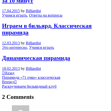
за 10 минут
17.04.2015
by
Billiardist
Учимся играть
,
Ответы на вопросы
Играем в бильярд. Классическая
пирамида
12.03.2013
by
Billiardist
Это интересно
,
Учимся играть
Динамическая пирамида
18.02.2013
by
Billiardist
Навигация
Previous
Назад
Post
Пирамида «71 очко» классическая
по
Next
Вперед
записям
Post
Раскручиваем бильярдный клуб
2 Comments