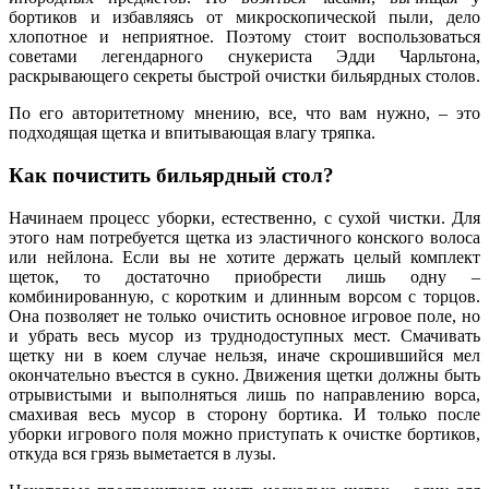
бортиков и избавляясь от микроскопической пыли, дело
хлопотное и неприятное. Поэтому стоит воспользоваться
советами легендарного снукериста Эдди Чарльтона,
раскрывающего секреты быстрой очистки бильярдных столов.
По его авторитетному мнению, все, что вам нужно, – это
подходящая щетка и впитывающая влагу тряпка.
Как почистить бильярдный стол?
Начинаем процесс уборки, естественно, с сухой чистки. Для
этого нам потребуется щетка из эластичного конского волоса
или нейлона. Если вы не хотите держать целый комплект
щеток, то достаточно приобрести лишь одну –
комбинированную, с коротким и длинным ворсом с торцов.
Она позволяет не только очистить основное игровое поле, но
и убрать весь мусор из труднодоступных мест. Смачивать
щетку ни в коем случае нельзя, иначе скрошившийся мел
окончательно въестся в сукно. Движения щетки должны быть
отрывистыми и выполняться лишь по направлению ворса,
смахивая весь мусор в сторону бортика. И только после
уборки игрового поля можно приступать к очистке бортиков,
откуда вся грязь выметается в лузы.