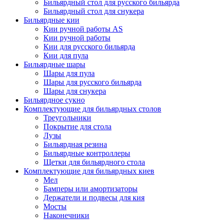
Бильярдный стол для русского бильярда
Бильярдный стол для снукера
Бильярдные кии
Кии ручной работы AS
Кии ручной работы
Кии для русского бильярда
Кии для пула
Бильярдные шары
Шары для пула
Шары для русского бильярда
Шары для снукера
Бильярдное сукно
Комплектующие для бильярдных столов
Треугольники
Покрытие для стола
Лузы
Бильярдная резина
Бильярдные контроллеры
Щетки для бильярдного стола
Комплектующие для бильярдных киев
Мел
Бамперы или амортизаторы
Держатели и подвесы для кия
Мосты
Наконечники