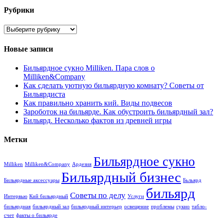
Рубрики
Рубрики
Новые записи
Бильярдное сукно Milliken. Пара слов о
Milliken&Company
Как сделать уютную бильярдную комнату? Советы от
Бильярдиста
Как правильно хранить кий. Виды подвесов
Зароботок на бильярде. Как обустроить бильярдный зал?
Бильярд. Несколько фактов из древней игры
Метки
Бильярдное сукно
Milliken
Milliken&Company
Ардезия
Бильярдный бизнес
Бильярдные аксессуары
Бьльярд
бильярд
Советы по делу
Интервью
Кий бильярдный
Услуги
бильярдная
бильярдный зал
бильярдный интерьер
освещение
проблемы
сукно
табло-
счет
факты о бильярде