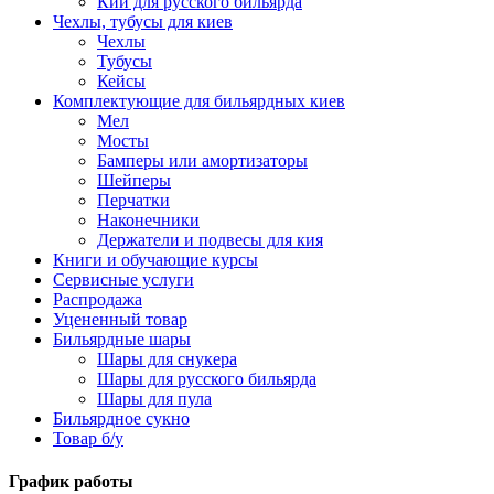
Кии для русского бильярда
Чехлы, тубусы для киев
Чехлы
Тубусы
Кейсы
Комплектующие для бильярдных киев
Мел
Мосты
Бамперы или амортизаторы
Шейперы
Перчатки
Наконечники
Держатели и подвесы для кия
Книги и обучающие курсы
Сервисные услуги
Распродажа
Уцененный товар
Бильярдные шары
Шары для снукера
Шары для русского бильярда
Шары для пула
Бильярдное сукно
Товар б/у
График работы