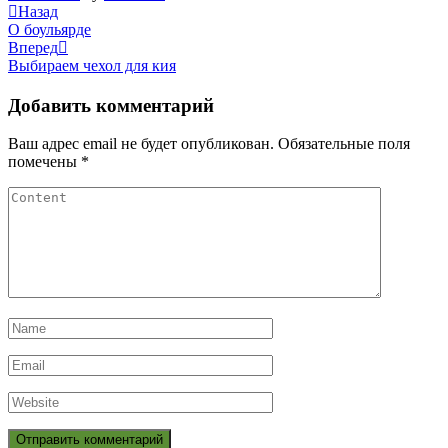
Навигация
Previous
Назад
Post
О боульярде
по
Next
Вперед
записям
Post
Выбираем чехол для кия
Добавить комментарий
Ваш адрес email не будет опубликован.
Обязательные поля
помечены
*