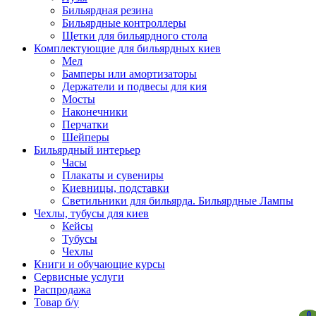
Бильярдная резина
Бильярдные контроллеры
Щетки для бильярдного стола
Комплектующие для бильярдных киев
Мел
Бамперы или амортизаторы
Держатели и подвесы для кия
Мосты
Наконечники
Перчатки
Шейперы
Бильярдный интерьер
Часы
Плакаты и сувениры
Киевницы, подставки
Светильники для бильярда. Бильярдные Лампы
Чехлы, тубусы для киев
Кейсы
Тубусы
Чехлы
Книги и обучающие курсы
Сервисные услуги
Распродажа
Товар б/у
0
0