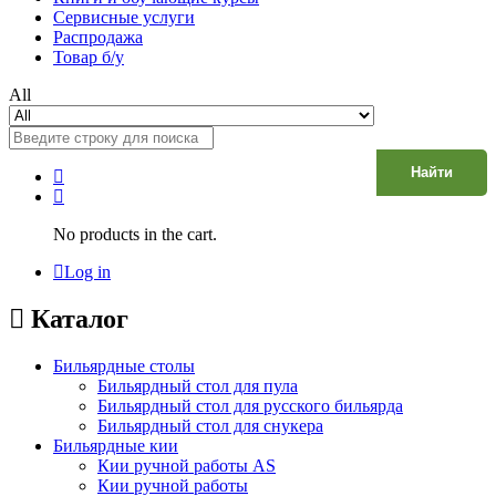
Сервисные услуги
Распродажа
Товар б/у
All
Найти
No products in the cart.
Log in
Каталог
Бильярдные столы
Бильярдный стол для пула
Бильярдный стол для русского бильярда
Бильярдный стол для снукера
Бильярдные кии
Кии ручной работы AS
Кии ручной работы