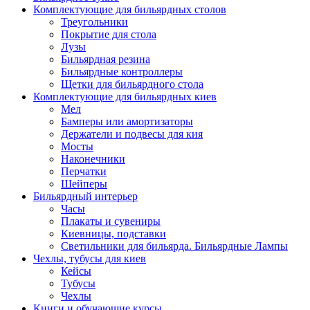
Комплектующие для бильярдных столов
Треугольники
Покрытие для стола
Лузы
Бильярдная резина
Бильярдные контроллеры
Щетки для бильярдного стола
Комплектующие для бильярдных киев
Мел
Бамперы или амортизаторы
Держатели и подвесы для кия
Мосты
Наконечники
Перчатки
Шейперы
Бильярдный интерьер
Часы
Плакаты и сувениры
Киевницы, подставки
Светильники для бильярда. Бильярдные Лампы
Чехлы, тубусы для киев
Кейсы
Тубусы
Чехлы
Книги и обучающие курсы