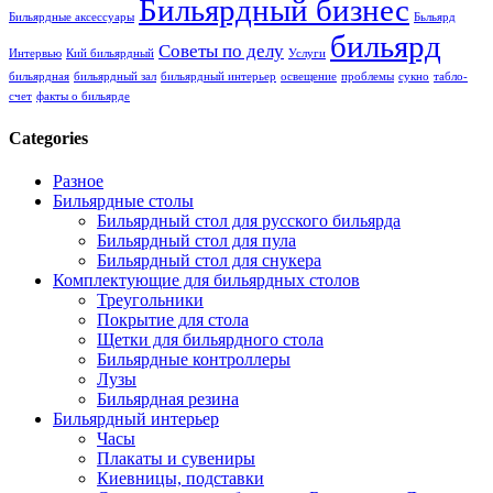
Бильярдный бизнес
Бильярдные аксессуары
Бьльярд
бильярд
Советы по делу
Интервью
Кий бильярдный
Услуги
бильярдная
бильярдный зал
бильярдный интерьер
освещение
проблемы
сукно
табло-
счет
факты о бильярде
Categories
Разное
Бильярдные столы
Бильярдный стол для русского бильярда
Бильярдный стол для пула
Бильярдный стол для снукера
Комплектующие для бильярдных столов
Треугольники
Покрытие для стола
Щетки для бильярдного стола
Бильярдные контроллеры
Лузы
Бильярдная резина
Бильярдный интерьер
Часы
Плакаты и сувениры
Киевницы, подставки