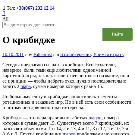
Тел:
+38(067) 232 12 14
All
Найти
О крибидже
10.10.2011
/
by
Billiardist
/
in
Это интересно
,
Учимся играть
Сегодня предлагаю сыграть в крибидж. Его создатели,
наверное, были теми еще любителями одноименной
карточной игры, так как взяли с нее не только название, но и
ее принцип — чтобы набрать очко, нужно последовательно
забить 2
шара
, сумма номеров которых равна 15.
По большому счету в крибидже воплотились элементы
ротационных и заказных игр. Но в ней есть свои особенности
и потому она довольно таки интересна.
Крибидж — это пара правильно забитых
шаров
, номера
которых в сумме дают 15. Существует всего 7 крибиджей, их
называют обычными: 1 и 14, 2 и 13, 4 и 11, 3 и 12, 5 и 10, 7 и
8, 6 и 9. Другие комбинации
шаров
крибиджами не являются,