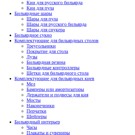
Кии для русского бильярда
Кии для пула
Бильярдные шары
Шары для пула
Шары для русского бильярда
Шары для снукера
Бильярдное сукно
Комплектующие для бильярдных столов
Треугольники
Покрытие для стола
Лузы
Бильярдная резина
Бильярдные контроллеры
Щетки для бильярдного стола
Комплектующие для бильярдных киев
Мел
Бамперы или амортизаторы
Держатели и подвесы для кия
Мосты
Наконечники
Перчатки
Шейперы
Бильярдный интерьер
Часы
Плакаты и сувениры