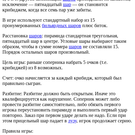
исключение — пятнадцатый
шар
— он становится
крибиджем, когда все семь пар уже забиты.
В игре используют стандартный набор из 15
пронумерованных
бильярдных шаров
плюс биток.
Расстановка
шаров
: пирамида стандартная треугольная,
пятнадцатый шар в центре. Угловые шары выбирают таким
образом, чтобы в сумме номера
шаров
не составляли 15.
Порядок остальных шаров произвольный.
Цель игры: раньше соперника набрать 5 очков (т.е.
крибиджей) из 8 возможных.
Счет: очко начисляется за каждый крибидж, который был
правильно сыгран.
Разбитие: Разбитие должно быть открытым. Иначе это
квалифицируется как нарушение. Соперник может либо
провести разбитие самостоятельно, либо обязать первого
игрока переустановить пирамиду и выполнить первый удар
повторно. Заказ при первом ударе делать не надо. Если при
этом прицельный шар падает в
лузу
, игрок продолжает серию.
Правила игры: