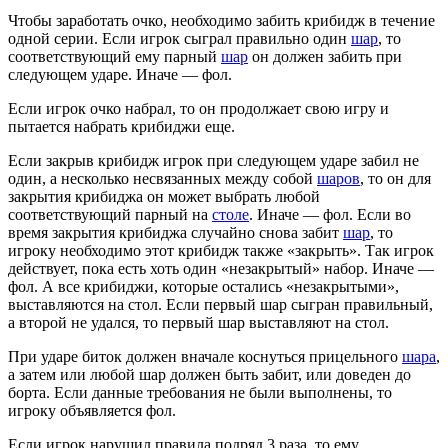
Чтобы заработать очко, необходимо забить крибидж в течение
одной серии. Если игрок сыграл правильно один
шар
, то
соответствующий ему парный
шар
он должен забить при
следующем ударе. Иначе — фол.
Если игрок очко набрал, то он продолжает свою игру и
пытается набрать крибиджи еще.
Если закрыв крибидж игрок при следующем ударе забил не
один, а несколько несвязанных между собой
шаров
, то он для
закрытия крибиджа он может выбрать любой
соответствующий парный на
столе
. Иначе — фол. Если во
время закрытия крибиджа случайно снова забит
шар
, то
игроку необходимо этот крибидж также «закрыть». Так игрок
действует, пока есть хоть один «незакрытый» набор. Иначе —
фол. А все крибиджи, которые остались «незакрытыми»,
выставляются на стол. Если первый шар сыгран правильный,
а второй не удался, то первый шар выставляют на стол.
При ударе биток должен вначале коснуться прицельного
шара
,
а затем или любой шар должен быть забит, или доведен до
борта. Если данные требования не были выполнены, то
игроку объявляется фол.
Если игрок нарушил правила подряд 3 раза, то ему