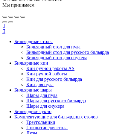
Мы принимаем
Бильярдные столы
Бильярдный стол для пула
Бильярдный стол для русского бильярда
Бильярдный стол для снукера
Бильярдные кии
Кии ручной работы AS
Кии ручной работы
Кии для русского бильярда
Кии для пула
Бильярдные шары
Шары для пула
Шары для русского бильярда
Шары для снукера
Бильярдное сукно
Комплектующие для бильярдных столов
Треугольники
Покрытие для стола
Лузы