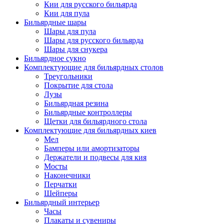
Кии для русского бильярда
Кии для пула
Бильярдные шары
Шары для пула
Шары для русского бильярда
Шары для снукера
Бильярдное сукно
Комплектующие для бильярдных столов
Треугольники
Покрытие для стола
Лузы
Бильярдная резина
Бильярдные контроллеры
Щетки для бильярдного стола
Комплектующие для бильярдных киев
Мел
Бамперы или амортизаторы
Держатели и подвесы для кия
Мосты
Наконечники
Перчатки
Шейперы
Бильярдный интерьер
Часы
Плакаты и сувениры