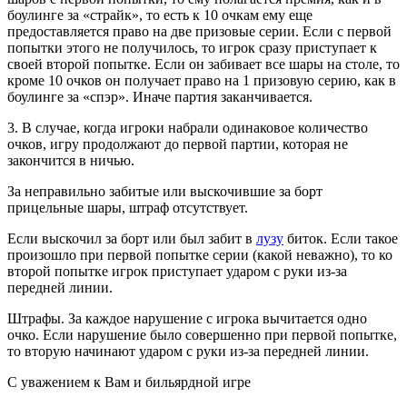
боулинге за «страйк», то есть к 10 очкам ему еще
предоставляется право на две призовые серии. Если с первой
попытки этого не получилось, то игрок сразу приступает к
своей второй попытке. Если он забивает все шары на столе, то
кроме 10 очков он получает право на 1 призовую серию, как в
боулинге за «спэр». Иначе партия заканчивается.
3. В случае, когда игроки набрали одинаковое количество
очков, игру продолжают до первой партии, которая не
закончится в ничью.
За неправильно забитые или выскочившие за борт
прицельные шары, штраф отсутствует.
Если выскочил за борт или был забит в
лузу
биток. Если такое
произошло при первой попытке серии (какой неважно), то ко
второй попытке игрок приступает ударом с руки из-за
передней линии.
Штрафы. За каждое нарушение с игрока вычитается одно
очко. Если нарушение было совершенно при первой попытке,
то вторую начинают ударом с руки из-за передней линии.
С уважением к Вам и бильярдной игре