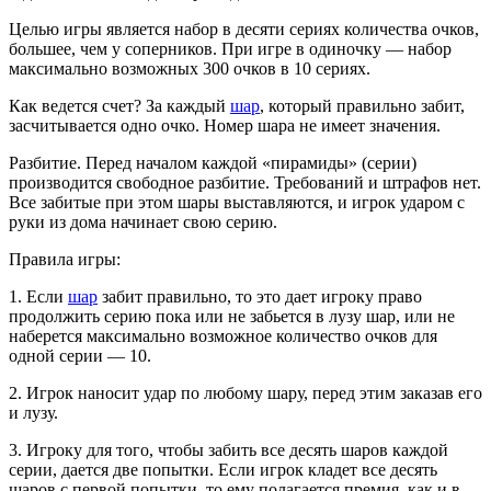
Целью игры является набор в десяти сериях количества очков,
большее, чем у соперников. При игре в одиночку — набор
максимально возможных 300 очков в 10 сериях.
Как ведется счет? За каждый
шар
, который правильно забит,
засчитывается одно очко. Номер шара не имеет значения.
Разбитие. Перед началом каждой «пирамиды» (серии)
производится свободное разбитие. Требований и штрафов нет.
Все забитые при этом шары выставляются, и игрок ударом с
руки из дома начинает свою серию.
Правила игры:
1. Если
шар
забит правильно, то это дает игроку право
продолжить серию пока или не забьется в лузу шар, или не
наберется максимально возможное количество очков для
одной серии — 10.
2. Игрок наносит удар по любому шару, перед этим заказав его
и лузу.
3. Игроку для того, чтобы забить все десять шаров каждой
серии, дается две попытки. Если игрок кладет все десять
шаров с первой попытки, то ему полагается премия, как и в