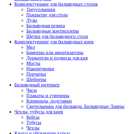
Комплектующие для бильярдных столов
Треугольники
Покрытие для стола
Лузы
Бильярдная резина
Бильярдные контроллеры
Щетки для бильярдного стола
Комплектующие для бильярдных киев
Мел
Бамперы или амортизаторы
Держатели и подвесы для кия
Мосты
Наконечники
Перчатки
Шейперы
Бильярдный интерьер
Часы
Плакаты и сувениры
Киевницы, подставки
Светильники для бильярда. Бильярдные Лампы
Чехлы, тубусы для киев
Кейсы
Тубусы
Чехлы
Книги и обучающие курсы