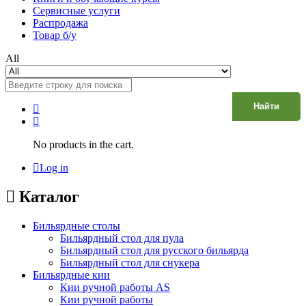
Сервисные услуги
Распродажа
Товар б/у
All
Найти
No products in the cart.
Log in
Каталог
Бильярдные столы
Бильярдный стол для пула
Бильярдный стол для русского бильярда
Бильярдный стол для снукера
Бильярдные кии
Кии ручной работы AS
Кии ручной работы