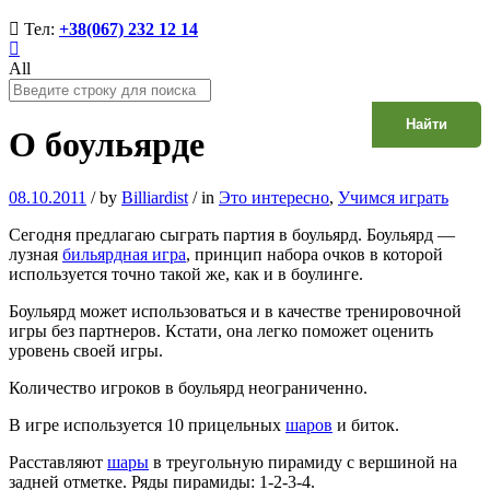
Тел:
+38(067) 232 12 14
All
Найти
О боульярде
08.10.2011
/
by
Billiardist
/
in
Это интересно
,
Учимся играть
Сегодня предлагаю сыграть партия в боульярд. Боульярд —
лузная
бильярдная игра
, принцип набора очков в которой
используется точно такой же, как и в боулинге.
Боульярд может использоваться и в качестве тренировочной
игры без партнеров. Кстати, она легко поможет оценить
уровень своей игры.
Количество игроков в боульярд неограниченно.
В игре используется 10 прицельных
шаров
и биток.
Расставляют
шары
в треугольную пирамиду с вершиной на
задней отметке. Ряды пирамиды: 1-2-3-4.