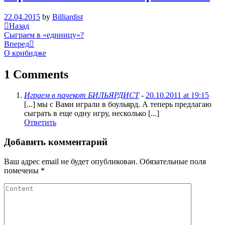
22.04.2015
by
Billiardist
Навигация
Previous
Назад
Post
Сыграем в «единицу»?
по
Next
Вперед
записям
Post
О крибидже
1 Comments
Играем в пачекот БИЛЬЯРДИСТ
-
20.10.2011 at 19:15
[...] мы с Вами играли в боульярд. А теперь предлагаю
сыграть в еще одну игру, несколько [...]
Ответить
Добавить комментарий
Ваш адрес email не будет опубликован.
Обязательные поля
помечены
*