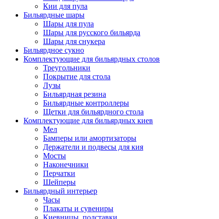
Кии для пула
Бильярдные шары
Шары для пула
Шары для русского бильярда
Шары для снукера
Бильярдное сукно
Комплектующие для бильярдных столов
Треугольники
Покрытие для стола
Лузы
Бильярдная резина
Бильярдные контроллеры
Щетки для бильярдного стола
Комплектующие для бильярдных киев
Мел
Бамперы или амортизаторы
Держатели и подвесы для кия
Мосты
Наконечники
Перчатки
Шейперы
Бильярдный интерьер
Часы
Плакаты и сувениры
Киевницы, подставки