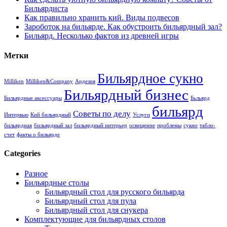
Бильярдиста
Как правильно хранить кий. Виды подвесов
Зароботок на бильярде. Как обустроить бильярдный зал?
Бильярд. Несколько фактов из древней игры
Метки
Бильярдное сукно
Milliken
Milliken&Company
Ардезия
Бильярдный бизнес
Бильярдные аксессуары
Бьльярд
бильярд
Советы по делу
Интервью
Кий бильярдный
Услуги
бильярдная
бильярдный зал
бильярдный интерьер
освещение
проблемы
сукно
табло-
счет
факты о бильярде
Categories
Разное
Бильярдные столы
Бильярдный стол для русского бильярда
Бильярдный стол для пула
Бильярдный стол для снукера
Комплектующие для бильярдных столов