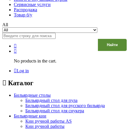
Сервисные услуги
Распродажа
Товар б/у
All
Найти
No products in the cart.
Log in
Каталог
Бильярдные столы
Бильярдный стол для пула
Бильярдный стол для русского бильярда
Бильярдный стол для снукера
Бильярдные кии
Кии ручной работы AS
Кии ручной работы