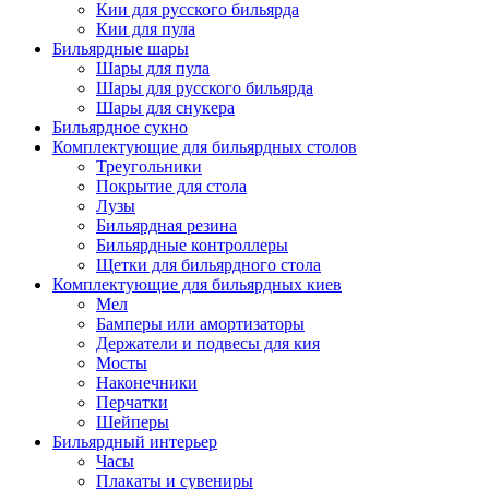
Кии для русского бильярда
Кии для пула
Бильярдные шары
Шары для пула
Шары для русского бильярда
Шары для снукера
Бильярдное сукно
Комплектующие для бильярдных столов
Треугольники
Покрытие для стола
Лузы
Бильярдная резина
Бильярдные контроллеры
Щетки для бильярдного стола
Комплектующие для бильярдных киев
Мел
Бамперы или амортизаторы
Держатели и подвесы для кия
Мосты
Наконечники
Перчатки
Шейперы
Бильярдный интерьер
Часы
Плакаты и сувениры