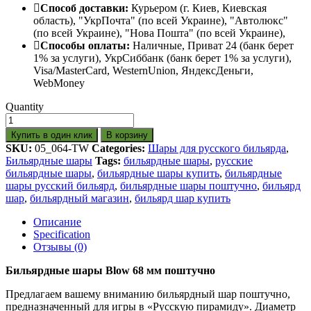
Способ доставки:
Курьером (г. Киев, Киевская
область), "УкрПочта" (по всей Украине), "Автолюкс"
(по всей Украине), "Нова Пошта" (по всей Украине),
Способы оплаты:
Наличные, Приват 24 (банк берет
1% за услуги), УкрСиббанк (банк берет 1% за услуги),
Visa/МаsterСard, WesternUnion, ЯндексДеньги,
WebMoney
Quantity
Купить в один клик
В корзину
SKU:
05_064-TW
Categories:
Шары для русского бильярда
,
Бильярдные шары
Tags:
бильярдные шары
,
русские
бильярдные шары
,
бильярдные шары купить
,
бильярдные
шары русский бильярд
,
бильярдные шары поштучно
,
бильярд
шар
,
бильярдный магазин
,
бильярд шар купить
Описание
Specification
Отзывы (0)
Бильярдные шары Blow 68 мм поштучно
Предлагаем вашему вниманию бильярдный шар поштучно,
предназначенный для игры в «Русскую пирамиду». Диаметр