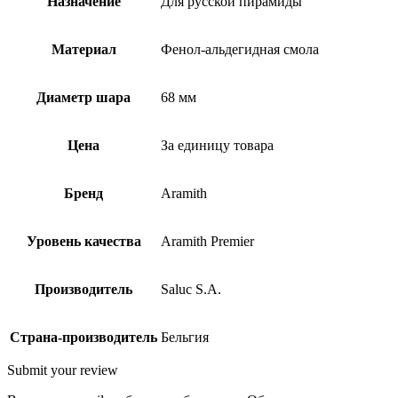
Назначение
Для русской пирамиды
Материал
Фенол-альдегидная смола
Диаметр шара
68 мм
Цена
За единицу товара
Бренд
Aramith
Уровень качества
Aramith Premier
Производитель
Saluc S.A.
Страна-производитель
Бельгия
Submit your review