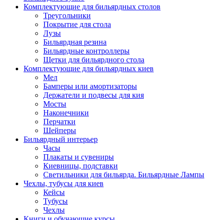
Комплектующие для бильярдных столов
Треугольники
Покрытие для стола
Лузы
Бильярдная резина
Бильярдные контроллеры
Щетки для бильярдного стола
Комплектующие для бильярдных киев
Мел
Бамперы или амортизаторы
Держатели и подвесы для кия
Мосты
Наконечники
Перчатки
Шейперы
Бильярдный интерьер
Часы
Плакаты и сувениры
Киевницы, подставки
Светильники для бильярда. Бильярдные Лампы
Чехлы, тубусы для киев
Кейсы
Тубусы
Чехлы
Книги и обучающие курсы