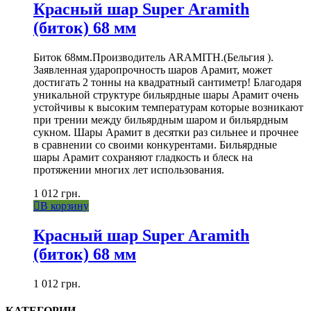
Красный шар Super Aramith
(биток) 68 мм
Биток 68мм.Производитель ARAMITH.(Бельгия ).
Заявленная ударопрочность шаров Арамит, может
достигать 2 тонны на квадратный сантиметр! Благодаря
уникальной структуре бильярдные шары Арамит очень
устойчивы к высоким температурам которые возникают
при трении между бильярдным шаром и бильярдным
сукном. Шары Арамит в десятки раз сильнее и прочнее
в сравнении со своими конкурентами. Бильярдные
шары Арамит сохраняют гладкость и блеск на
протяжении многих лет использования.
1 012
грн.
В корзину
Красный шар Super Aramith
(биток) 68 мм
1 012
грн.
КАТЕГОРИИ