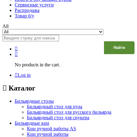
Сервисные услуги
Распродажа
Товар б/у
All
Найти
No products in the cart.
Log in
Каталог
Бильярдные столы
Бильярдный стол для пула
Бильярдный стол для русского бильярда
Бильярдный стол для снукера
Бильярдные кии
Кии ручной работы AS
Кии ручной работы