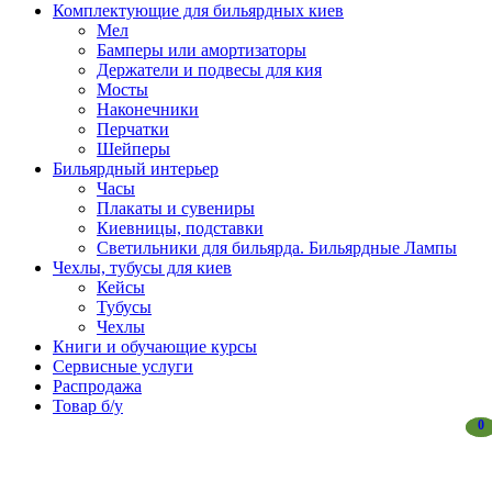
Комплектующие для бильярдных киев
Мел
Бамперы или амортизаторы
Держатели и подвесы для кия
Мосты
Наконечники
Перчатки
Шейперы
Бильярдный интерьер
Часы
Плакаты и сувениры
Киевницы, подставки
Светильники для бильярда. Бильярдные Лампы
Чехлы, тубусы для киев
Кейсы
Тубусы
Чехлы
Книги и обучающие курсы
Сервисные услуги
Распродажа
Товар б/у
0
0