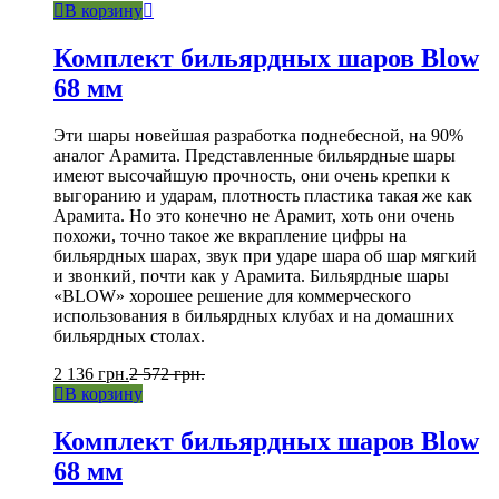
В корзину
Комплект бильярдных шаров Blow
68 мм
Эти шары новейшая разработка поднебесной, на 90%
аналог Арамита. Представленные бильярдные шары
имеют высочайшую прочность, они очень крепки к
выгоранию и ударам, плотность пластика такая же как
Арамита. Но это конечно не Арамит, хоть они очень
похожи, точно такое же вкрапление цифры на
бильярдных шарах, звук при ударе шара об шар мягкий
и звонкий, почти как у Арамита. Бильярдные шары
«BLOW» хорошее решение для коммерческого
использования в бильярдных клубах и на домашних
бильярдных столах.
2 136
грн.
2 572
грн.
В корзину
Комплект бильярдных шаров Blow
68 мм