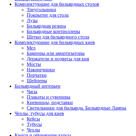
Комплектующие для бильярдных столов
Треугольники
Покрытие для стола
Лузы
Бильярдная резина
Бильярдные контроллеры
Щетки для бильярдного стола
Комплектующие для бильярдных киев
Мел
Бамперы или амортизаторы
Держатели и подвесы для кия
Мосты
Наконечники
Перчатки
Шейперы
Бильярдный интерьер
Часы
Плакаты и сувениры
Киевницы, подставки
Светильники для бильярда. Бильярдные Лампы
Чехлы, тубусы для киев
Кейсы
Тубусы
Чехлы
Книги и обучающие курсы