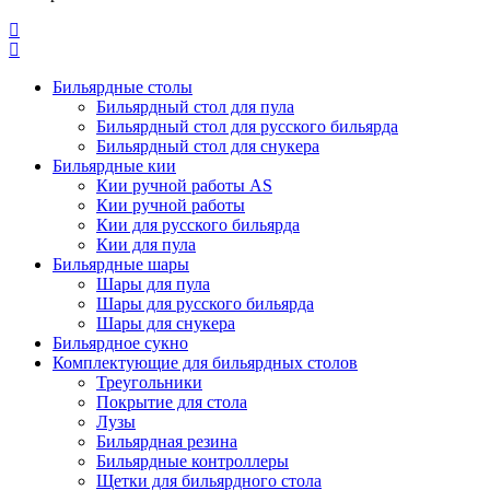
Бильярдные столы
Бильярдный стол для пула
Бильярдный стол для русского бильярда
Бильярдный стол для снукера
Бильярдные кии
Кии ручной работы AS
Кии ручной работы
Кии для русского бильярда
Кии для пула
Бильярдные шары
Шары для пула
Шары для русского бильярда
Шары для снукера
Бильярдное сукно
Комплектующие для бильярдных столов
Треугольники
Покрытие для стола
Лузы
Бильярдная резина
Бильярдные контроллеры
Щетки для бильярдного стола