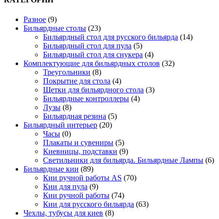
Разное
(9)
Бильярдные столы
(23)
Бильярдный стол для русского бильярда
(14)
Бильярдный стол для пула
(5)
Бильярдный стол для снукера
(4)
Комплектующие для бильярдных столов
(32)
Треугольники
(8)
Покрытие для стола
(4)
Щетки для бильярдного стола
(3)
Бильярдные контроллеры
(4)
Лузы
(8)
Бильярдная резина
(5)
Бильярдный интерьер
(20)
Часы
(0)
Плакаты и сувениры
(5)
Киевницы, подставки
(9)
Светильники для бильярда. Бильярдные Лампы
(6)
Бильярдные кии
(89)
Кии ручной работы AS
(70)
Кии для пула
(9)
Кии ручной работы
(74)
Кии для русского бильярда
(63)
Чехлы, тубусы для киев
(8)