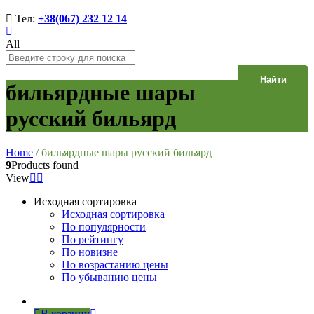
Тел:
+38(067) 232 12 14
All
Найти
бильярдные шары
русский бильярд
Home
/
бильярдные шары русский бильярд
9
Products found
View
Исходная сортировка
Исходная сортировка
По популярности
По рейтингу
По новизне
По возрастанию цены
По убыванию цены
В корзину