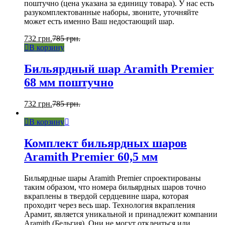
поштучно (цена указана за единицу товара). У нас есть
разукомплектованные наборы, звоните, уточняйте
может есть именно Ваш недостающий шар.
732
грн.
785
грн.
В корзину
Бильярдный шар Aramith Premier
68 мм поштучно
732
грн.
785
грн.
В корзину
Комплект бильярдных шаров
Aramith Premier 60,5 мм
Бильярдные шары Aramith Premier спроектированы
таким образом, что номера бильярдных шаров точно
вкраплены в твердой сердцевине шара, которая
проходит через весь шар. Технология вкрапления
Арамит, является уникальной и принадлежит компании
Aramith (Бельгия). Они не могут отклеиться или