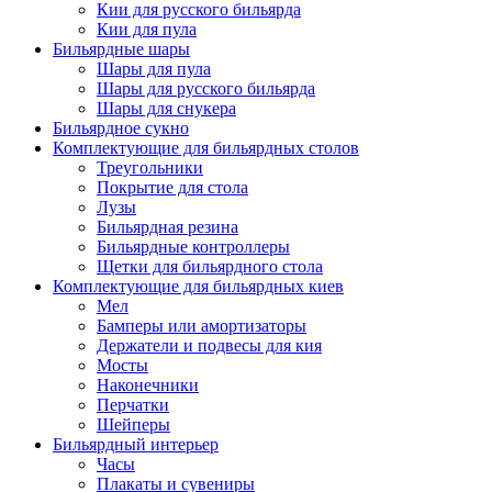
Кии для русского бильярда
Кии для пула
Бильярдные шары
Шары для пула
Шары для русского бильярда
Шары для снукера
Бильярдное сукно
Комплектующие для бильярдных столов
Треугольники
Покрытие для стола
Лузы
Бильярдная резина
Бильярдные контроллеры
Щетки для бильярдного стола
Комплектующие для бильярдных киев
Мел
Бамперы или амортизаторы
Держатели и подвесы для кия
Мосты
Наконечники
Перчатки
Шейперы
Бильярдный интерьер
Часы
Плакаты и сувениры