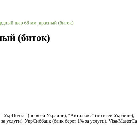
рдный шар 68 мм, красный (биток)
ный (биток)
), "УкрПочта" (по всей Украине), "Автолюкс" (по всей Украине),
за услуги), УкрСиббанк (банк берет 1% за услуги), Visa/Маster