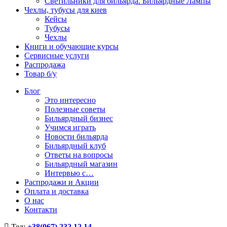
Светильники для бильярда. Бильярдные Лампы
Чехлы, тубусы для киев
Кейсы
Тубусы
Чехлы
Книги и обучающие курсы
Сервисные услуги
Распродажа
Товар б/у
Блог
Это интересно
Полезные советы
Бильярдный бизнес
Учимся играть
Новости бильярда
Бильярдный клуб
Ответы на вопросы
Бильярдный магазин
Интервью с…
Распродажи и Акции
Оплата и доставка
О нас
Контакти
Тел:
+38(067) 232 12 14