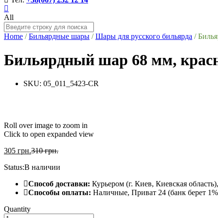
All
Home
/
Бильярдные шары
/
Шары для русского бильярда
/
Билья
Бильярдный шар 68 мм, крас
SKU:
05_011_5423-CR
Roll over image to zoom in
Click to open expanded view
305
грн.
310
грн.
Status:
В наличии
Способ доставки:
Курьером (г. Киев, Киевская область
Способы оплаты:
Наличные, Приват 24 (банк берет 1% 
Quantity