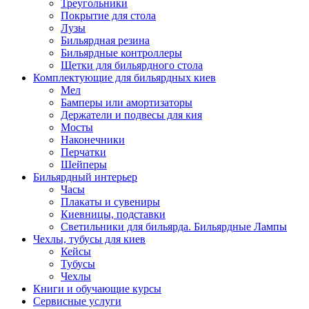
Треугольники
Покрытие для стола
Лузы
Бильярдная резина
Бильярдные контроллеры
Щетки для бильярдного стола
Комплектующие для бильярдных киев
Мел
Бамперы или амортизаторы
Держатели и подвесы для кия
Мосты
Наконечники
Перчатки
Шейперы
Бильярдный интерьер
Часы
Плакаты и сувениры
Киевницы, подставки
Светильники для бильярда. Бильярдные Лампы
Чехлы, тубусы для киев
Кейсы
Тубусы
Чехлы
Книги и обучающие курсы
Сервисные услуги