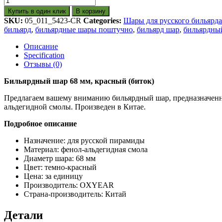
Купить в один клик
В корзину
SKU:
05_011_5423-CR
Categories:
Шары для русского бильярда
бильярд
,
бильярдные шары поштучно
,
бильярд шар
,
бильярдны
Описание
Specification
Отзывы (0)
Бильярдный шар 68 мм, красный (биток)
Предлагаем вашему вниманию бильярдный шар, предназначенны
альдегидной смолы. Произведен в Китае.
Подробное описание
Назначение: для русской пирамиды
Материал: фенол-альдегидная смола
Диаметр шара: 68 мм
Цвет: темно-красный
Цена: за единицу
Производитель: OXYEAR
Страна-производитель: Китай
Детали