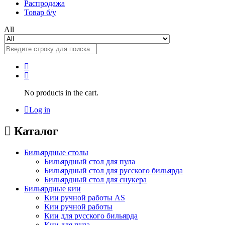
Распродажа
Товар б/у
All
No products in the cart.
Log in
Каталог
Бильярдные столы
Бильярдный стол для пула
Бильярдный стол для русского бильярда
Бильярдный стол для снукера
Бильярдные кии
Кии ручной работы AS
Кии ручной работы
Кии для русского бильярда
Кии для пула