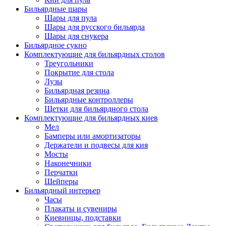
Бильярдные шары
Шары для пула
Шары для русского бильярда
Шары для снукера
Бильярдное сукно
Комплектующие для бильярдных столов
Треугольники
Покрытие для стола
Лузы
Бильярдная резина
Бильярдные контроллеры
Щетки для бильярдного стола
Комплектующие для бильярдных киев
Мел
Бамперы или амортизаторы
Держатели и подвесы для кия
Мосты
Наконечники
Перчатки
Шейперы
Бильярдный интерьер
Часы
Плакаты и сувениры
Киевницы, подставки