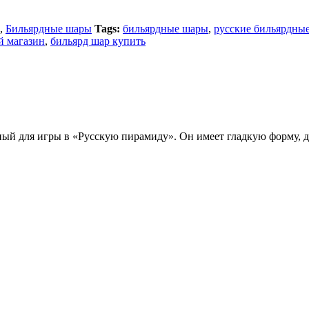
,
Бильярдные шары
Tags:
бильярдные шары
,
русские бильярдны
й магазин
,
бильярд шар купить
й для игры в «Русскую пирамиду». Он имеет гладкую форму, ди