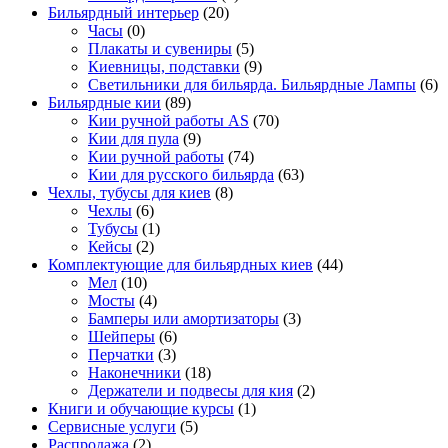
Бильярдный интерьер
(20)
Часы
(0)
Плакаты и сувениры
(5)
Киевницы, подставки
(9)
Светильники для бильярда. Бильярдные Лампы
(6)
Бильярдные кии
(89)
Кии ручной работы AS
(70)
Кии для пула
(9)
Кии ручной работы
(74)
Кии для русского бильярда
(63)
Чехлы, тубусы для киев
(8)
Чехлы
(6)
Тубусы
(1)
Кейсы
(2)
Комплектующие для бильярдных киев
(44)
Мел
(10)
Мосты
(4)
Бамперы или амортизаторы
(3)
Шейперы
(6)
Перчатки
(3)
Наконечники
(18)
Держатели и подвесы для кия
(2)
Книги и обучающие курсы
(1)
Сервисные услуги
(5)
Распродажа
(2)