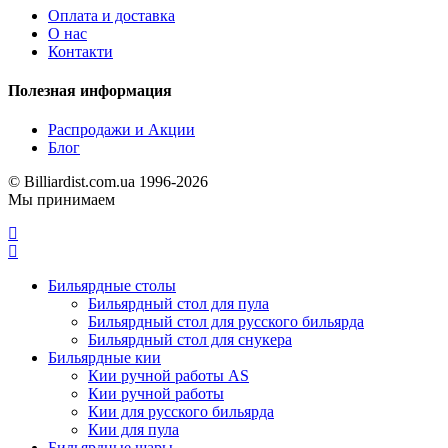
Оплата и доставка
О нас
Контакти
Полезная информация
Распродажи и Акции
Блог
© Billiardist.com.ua 1996-2026
Мы принимаем
Бильярдные столы
Бильярдный стол для пула
Бильярдный стол для русского бильярда
Бильярдный стол для снукера
Бильярдные кии
Кии ручной работы AS
Кии ручной работы
Кии для русского бильярда
Кии для пула
Бильярдные шары