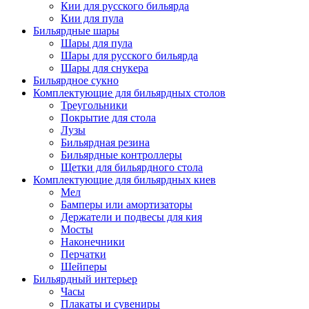
Кии для русского бильярда
Кии для пула
Бильярдные шары
Шары для пула
Шары для русского бильярда
Шары для снукера
Бильярдное сукно
Комплектующие для бильярдных столов
Треугольники
Покрытие для стола
Лузы
Бильярдная резина
Бильярдные контроллеры
Щетки для бильярдного стола
Комплектующие для бильярдных киев
Мел
Бамперы или амортизаторы
Держатели и подвесы для кия
Мосты
Наконечники
Перчатки
Шейперы
Бильярдный интерьер
Часы
Плакаты и сувениры