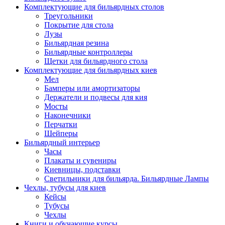
Комплектующие для бильярдных столов
Треугольники
Покрытие для стола
Лузы
Бильярдная резина
Бильярдные контроллеры
Щетки для бильярдного стола
Комплектующие для бильярдных киев
Мел
Бамперы или амортизаторы
Держатели и подвесы для кия
Мосты
Наконечники
Перчатки
Шейперы
Бильярдный интерьер
Часы
Плакаты и сувениры
Киевницы, подставки
Светильники для бильярда. Бильярдные Лампы
Чехлы, тубусы для киев
Кейсы
Тубусы
Чехлы
Книги и обучающие курсы