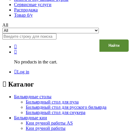
Сервисные услуги
Распродажа
Товар б/у
All
Найти
No products in the cart.
Log in
Каталог
Бильярдные столы
Бильярдный стол для пула
Бильярдный стол для русского бильярда
Бильярдный стол для снукера
Бильярдные кии
Кии ручной работы AS
Кии ручной работы