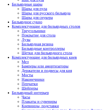
Бильярдные шары
Шары для пула
Шары для русского бильярда
Шары для снукера
Бильярдное сукно
Комплектующие для бильярдных столов
Треугольники
Покрытие для стола
Лузы
Бильярдная резина
Бильярдные контроллеры
Щетки для бильярдного стола
Комплектующие для бильярдных киев
Мел
Бамперы или амортизаторы
Держатели и подвесы для кия
Мосты
Наконечники
Перчатки
Шейперы
Бильярдный интерьер
Часы
Плакаты и сувениры
Киевницы, подставки