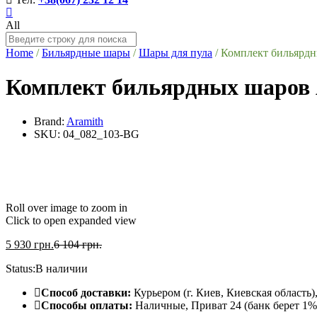
All
Home
/
Бильярдные шары
/
Шары для пула
/
Комплект бильярдны
Комплект бильярдных шаров A
Brand:
Aramith
SKU:
04_082_103-BG
Roll over image to zoom in
Click to open expanded view
5 930
грн.
6 104
грн.
Status:
В наличии
Способ доставки:
Курьером (г. Киев, Киевская область
Способы оплаты:
Наличные, Приват 24 (банк берет 1% 