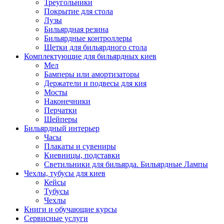
Треугольники
Покрытие для стола
Лузы
Бильярдная резина
Бильярдные контроллеры
Щетки для бильярдного стола
Комплектующие для бильярдных киев
Мел
Бамперы или амортизаторы
Держатели и подвесы для кия
Мосты
Наконечники
Перчатки
Шейперы
Бильярдный интерьер
Часы
Плакаты и сувениры
Киевницы, подставки
Светильники для бильярда. Бильярдные Лампы
Чехлы, тубусы для киев
Кейсы
Тубусы
Чехлы
Книги и обучающие курсы
Сервисные услуги