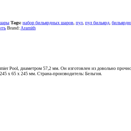
шары
Tags:
набор бильярдных шаров
,
пул
,
пул бильярд
,
бильярд
ить
Brand:
Aramith
ier Pool, диаметром 57,2 мм. Он изготовлен из довольно прочн
45 x 65 x 245 мм. Страна-производитель: Бельгия.