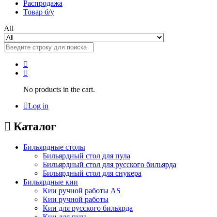
Распродажа
Товар б/у
All
No products in the cart.
Log in
Каталог
Бильярдные столы
Бильярдный стол для пула
Бильярдный стол для русского бильярда
Бильярдный стол для снукера
Бильярдные кии
Кии ручной работы AS
Кии ручной работы
Кии для русского бильярда
Кии для пула