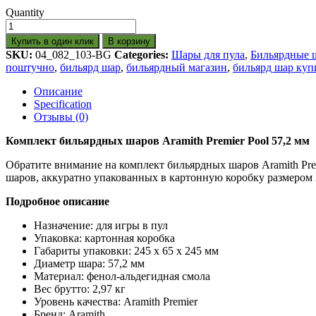
Quantity
Купить в один клик
В корзину
SKU:
04_082_103-BG
Categories:
Шары для пула
,
Бильярдные 
поштучно
,
бильярд шар
,
бильярдный магазин
,
бильярд шар куп
Описание
Specification
Отзывы (0)
Комплект бильярдных шаров Aramith Premier Pool 57,2 мм
Обратите внимание на комплект бильярдных шаров Aramith Prem
шаров, аккуратно упакованных в картонную коробку размером 2
Подробное описание
Назначение: для игры в пул
Упаковка: картонная коробка
Габариты упаковки: 245 x 65 x 245 мм
Диаметр шара: 57,2 мм
Материал: фенол-альдегидная смола
Вес брутто: 2,97 кг
Уровень качества: Aramith Premier
Бренд: Aramith