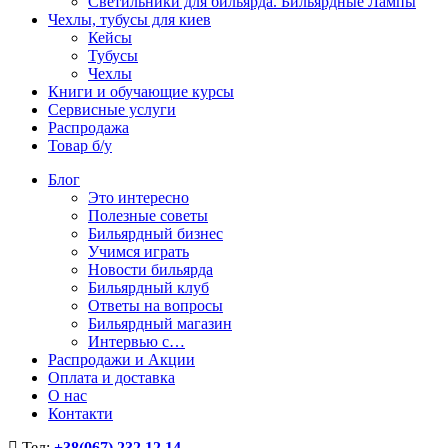
Светильники для бильярда. Бильярдные Лампы
Чехлы, тубусы для киев
Кейсы
Тубусы
Чехлы
Книги и обучающие курсы
Сервисные услуги
Распродажа
Товар б/у
Блог
Это интересно
Полезные советы
Бильярдный бизнес
Учимся играть
Новости бильярда
Бильярдный клуб
Ответы на вопросы
Бильярдный магазин
Интервью с…
Распродажи и Акции
Оплата и доставка
О нас
Контакти
Тел:
+38(067) 232 12 14