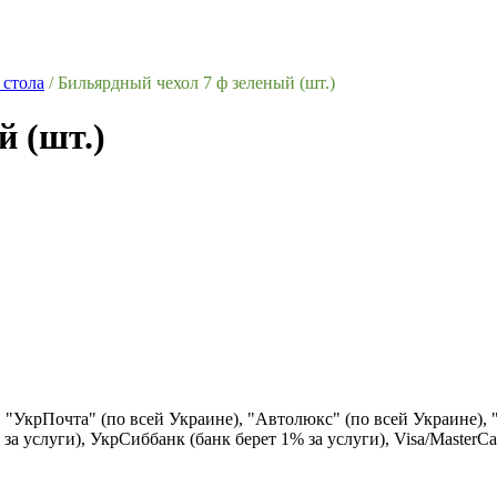
 стола
/
Бильярдный чехол 7 ф зеленый (шт.)
й (шт.)
), "УкрПочта" (по всей Украине), "Автолюкс" (по всей Украине),
за услуги), УкрСиббанк (банк берет 1% за услуги), Visa/Маster