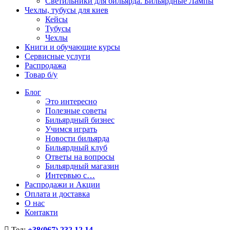
Светильники для бильярда. Бильярдные Лампы
Чехлы, тубусы для киев
Кейсы
Тубусы
Чехлы
Книги и обучающие курсы
Сервисные услуги
Распродажа
Товар б/у
Блог
Это интересно
Полезные советы
Бильярдный бизнес
Учимся играть
Новости бильярда
Бильярдный клуб
Ответы на вопросы
Бильярдный магазин
Интервью с…
Распродажи и Акции
Оплата и доставка
О нас
Контакти
Тел:
+38(067) 232 12 14