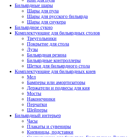
Бильярдные шары
Шары для пула
Шары для русского бильярда
Шары для снукера
Бильярдное сукно
Комплектующие для бильярдных столов
Треугольники
Покрытие для стола
Лузы
Бильярдная резина
Бильярдные контроллеры
Щетки для бильярдного стола
Комплектующие для бильярдных киев
Мел
Бамперы или амортизаторы
Держатели и подвесы для кия
Мосты
Наконечники
Перчатки
Шейперы
Бильярдный интерьер
Часы
Плакаты и сувениры
Киевницы, подставки