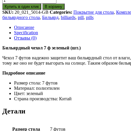
Купить в один клик
В корзину
SKU:
20_021_5014-GB
Categories:
Покрытие для стола
,
Компле
бильярдного стола
,
Бильярд
,
billiards
,
pill
,
pills
Описание
Specification
Отзывы (0)
Бильярдный чехол 7 ф зеленый (шт.)
Чехол 7 футов надежно защитит ваш бильярдный стол от влаги,
тому же оно не будет выгорать на солнце. Таким образом билья
Подробное описание
Размер стола: 7 футов
Материал: полиэтилен
Цвет: зеленый
Страна производства: Китай
Детали
Размер стола
7 футов