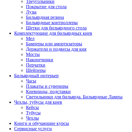
Треугольники
Покрытие для стола
Лузы
Бильярдная резина
Бильярдные контроллеры
Щетки для бильярдного стола
Комплектующие для бильярдных киев
Мел
Бамперы или амортизаторы
Держатели и подвесы для кия
Мосты
Наконечники
Перчатки
Шейперы
Бильярдный интерьер
Часы
Плакаты и сувениры
Киевницы, подставки
Светильники для бильярда. Бильярдные Лампы
Чехлы, тубусы для киев
Кейсы
Тубусы
Чехлы
Книги и обучающие курсы
Сервисные услуги