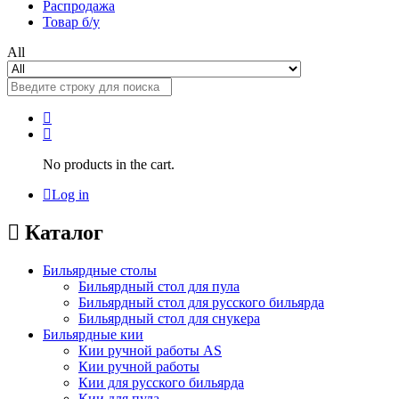
Распродажа
Товар б/у
All
No products in the cart.
Log in
Каталог
Бильярдные столы
Бильярдный стол для пула
Бильярдный стол для русского бильярда
Бильярдный стол для снукера
Бильярдные кии
Кии ручной работы AS
Кии ручной работы
Кии для русского бильярда
Кии для пула