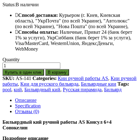
Status:
В наличии
Способ доставки:
Курьером (г. Киев, Киевская
область), "УкрПочта" (по всей Украине), "Автолюкс"
(по всей Украине), "Нова Пошта" (по всей Украине),
Способы оплаты:
Наличные, Приват 24 (банк берет
1% за услуги), УкрСиббанк (банк берет 1% за услуги),
Visa/МаsterСard, WesternUnion, ЯндексДеньги,
WebMoney
Quantity
Купить в один клик
В корзину
SKU:
AS-141
Categories:
Кии ручной работы AS
,
Кии ручной
работы
,
Кии для русского бильярда
,
Бильярдные кии
Tags:
pool
,
кий
,
Бильярдный кий
,
Русская пирамида
,
Бильярд
Описание
Specification
Отзывы (0)
Бильярдный кий ручной работы AS Консул 6+4
Сонокелин
Подробное описание