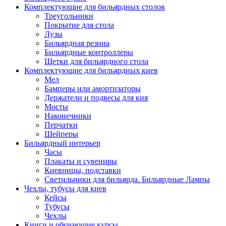
Комплектующие для бильярдных столов
Треугольники
Покрытие для стола
Лузы
Бильярдная резина
Бильярдные контроллеры
Щетки для бильярдного стола
Комплектующие для бильярдных киев
Мел
Бамперы или амортизаторы
Держатели и подвесы для кия
Мосты
Наконечники
Перчатки
Шейперы
Бильярдный интерьер
Часы
Плакаты и сувениры
Киевницы, подставки
Светильники для бильярда. Бильярдные Лампы
Чехлы, тубусы для киев
Кейсы
Тубусы
Чехлы
Книги и обучающие курсы