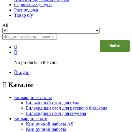
Сервисные услуги
Распродажа
Товар б/у
All
Найти
No products in the cart.
Log in
Каталог
Бильярдные столы
Бильярдный стол для пула
Бильярдный стол для русского бильярда
Бильярдный стол для снукера
Бильярдные кии
Кии ручной работы AS
Кии ручной работы