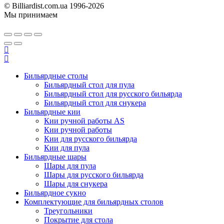
© Billiardist.com.ua 1996-2026
Мы принимаем
Бильярдные столы
Бильярдный стол для пула
Бильярдный стол для русского бильярда
Бильярдный стол для снукера
Бильярдные кии
Кии ручной работы AS
Кии ручной работы
Кии для русского бильярда
Кии для пула
Бильярдные шары
Шары для пула
Шары для русского бильярда
Шары для снукера
Бильярдное сукно
Комплектующие для бильярдных столов
Треугольники
Покрытие для стола