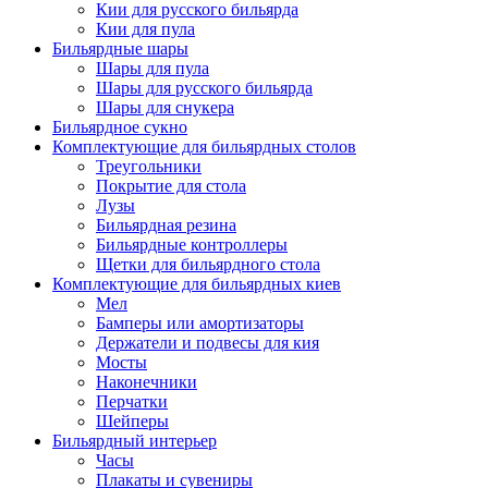
Кии для русского бильярда
Кии для пула
Бильярдные шары
Шары для пула
Шары для русского бильярда
Шары для снукера
Бильярдное сукно
Комплектующие для бильярдных столов
Треугольники
Покрытие для стола
Лузы
Бильярдная резина
Бильярдные контроллеры
Щетки для бильярдного стола
Комплектующие для бильярдных киев
Мел
Бамперы или амортизаторы
Держатели и подвесы для кия
Мосты
Наконечники
Перчатки
Шейперы
Бильярдный интерьер
Часы
Плакаты и сувениры