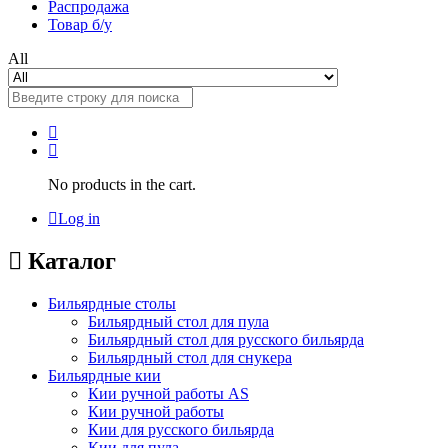
Распродажа
Товар б/у
All
No products in the cart.
Log in
Каталог
Бильярдные столы
Бильярдный стол для пула
Бильярдный стол для русского бильярда
Бильярдный стол для снукера
Бильярдные кии
Кии ручной работы AS
Кии ручной работы
Кии для русского бильярда
Кии для пула