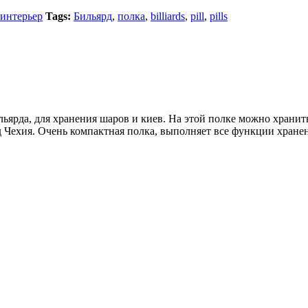
интерьер
Tags:
Бильярд
,
полка
,
billiards
,
pill
,
pills
ильярда, для хранения шаров и киев. На этой полке можно хранит
 Чехия. Очень компактная полка, выполняет все функции хранен