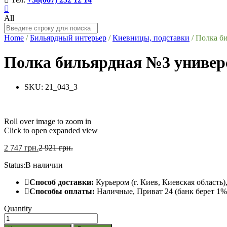
All
Home
/
Бильярдный интерьер
/
Киевницы, подставки
/
Полка б
Полка бильярдная №3 универ
SKU:
21_043_3
Roll over image to zoom in
Click to open expanded view
2 747
грн.
2 921
грн.
Status:
В наличии
Способ доставки:
Курьером (г. Киев, Киевская область
Способы оплаты:
Наличные, Приват 24 (банк берет 1% 
Quantity