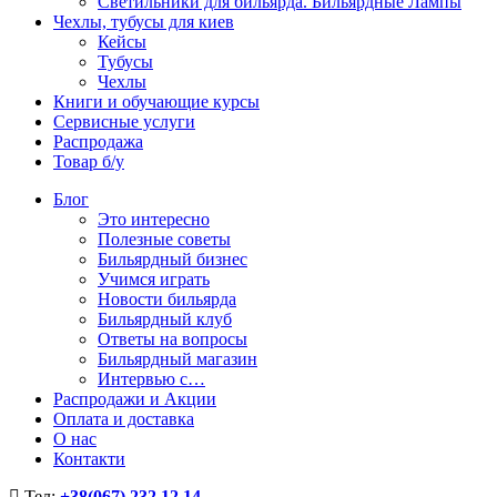
Светильники для бильярда. Бильярдные Лампы
Чехлы, тубусы для киев
Кейсы
Тубусы
Чехлы
Книги и обучающие курсы
Сервисные услуги
Распродажа
Товар б/у
Блог
Это интересно
Полезные советы
Бильярдный бизнес
Учимся играть
Новости бильярда
Бильярдный клуб
Ответы на вопросы
Бильярдный магазин
Интервью с…
Распродажи и Акции
Оплата и доставка
О нас
Контакти
Тел:
+38(067) 232 12 14