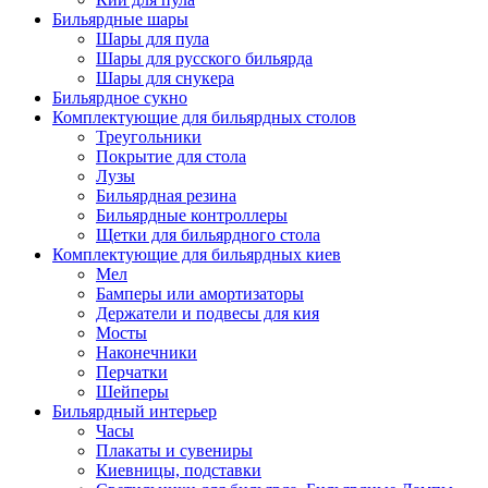
Бильярдные шары
Шары для пула
Шары для русского бильярда
Шары для снукера
Бильярдное сукно
Комплектующие для бильярдных столов
Треугольники
Покрытие для стола
Лузы
Бильярдная резина
Бильярдные контроллеры
Щетки для бильярдного стола
Комплектующие для бильярдных киев
Мел
Бамперы или амортизаторы
Держатели и подвесы для кия
Мосты
Наконечники
Перчатки
Шейперы
Бильярдный интерьер
Часы
Плакаты и сувениры
Киевницы, подставки