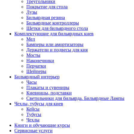
Треугольники
Покрытие для стола
Лузы
Бильярдная резина
Бильярдные контроллеры
Щетки для бильярдного стола
Комплектующие для бильярдных киев
Мел
Бамперы или амортизаторы
Держатели и подвесы для кия
Мосты
Наконечники
Перчатки
Шейперы
Бильярдный интерьер
Часы
Плакаты и сувениры
Киевницы, подставки
Светильники для бильярда. Бильярдные Лампы
Чехлы, тубусы для киев
Кейсы
Тубусы
Чехлы
Книги и обучающие курсы
Сервисные услуги