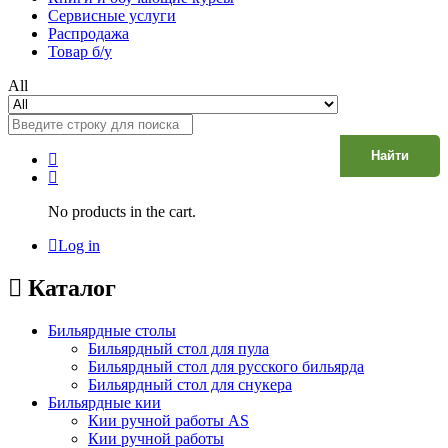
Сервисные услуги
Распродажа
Товар б/у
All
Найти
No products in the cart.
Log in
Каталог
Бильярдные столы
Бильярдный стол для пула
Бильярдный стол для русского бильярда
Бильярдный стол для снукера
Бильярдные кии
Кии ручной работы AS
Кии ручной работы