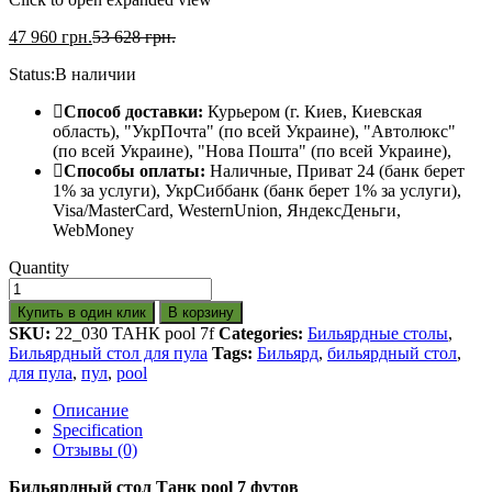
47 960
грн.
53 628
грн.
Status:
В наличии
Способ доставки:
Курьером (г. Киев, Киевская
область), "УкрПочта" (по всей Украине), "Автолюкс"
(по всей Украине), "Нова Пошта" (по всей Украине),
Способы оплаты:
Наличные, Приват 24 (банк берет
1% за услуги), УкрСиббанк (банк берет 1% за услуги),
Visa/МаsterСard, WesternUnion, ЯндексДеньги,
WebMoney
Quantity
Купить в один клик
В корзину
SKU:
22_030 ТАНК pool 7f
Categories:
Бильярдные столы
,
Бильярдный стол для пула
Tags:
Бильярд
,
бильярдный стол
,
для пула
,
пул
,
pool
Описание
Specification
Отзывы (0)
Бильярдный стол Танк pool 7 футов