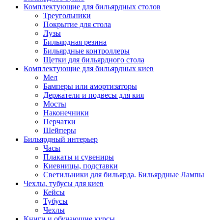
Комплектующие для бильярдных столов
Треугольники
Покрытие для стола
Лузы
Бильярдная резина
Бильярдные контроллеры
Щетки для бильярдного стола
Комплектующие для бильярдных киев
Мел
Бамперы или амортизаторы
Держатели и подвесы для кия
Мосты
Наконечники
Перчатки
Шейперы
Бильярдный интерьер
Часы
Плакаты и сувениры
Киевницы, подставки
Светильники для бильярда. Бильярдные Лампы
Чехлы, тубусы для киев
Кейсы
Тубусы
Чехлы
Книги и обучающие курсы