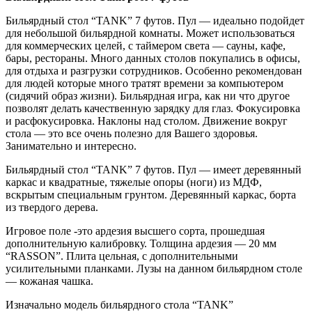
Бильярдный стол “TANK” 7 футов. Пул — идеально подойдет
для небольшой бильярдной комнаты. Может использоваться
для коммерческих целей, с таймером света — сауны, кафе,
бары, рестораны. Много данных столов покупались в офисы,
для отдыха и разгрузки сотрудников. Особенно рекомендован
для людей которые много тратят времени за компьютером
(сидячий образ жизни). Бильярдная игра, как ни что другое
позволят делать качественную зарядку для глаз. Фокусировка
и расфокусировка. Наклоны над столом. Движение вокруг
стола — это все очень полезно для Вашего здоровья.
Занимательно и интересно.
Бильярдный стол “TANK” 7 футов. Пул — имеет деревянный
каркас и квадратные, тяжелые опоры (ноги) из МДФ,
вскрытым специальным грунтом. Деревянный каркас, борта
из твердого дерева.
Игровое поле -это ардезия высшего сорта, прошедшая
дополнительную калибровку. Толщина ардезия — 20 мм
“RASSON”. Плита цельная, с дополнительными
усилительными планками. Лузы на данном бильярдном столе
— кожаная чашка.
Изначально модель бильярдного стола “TANK”