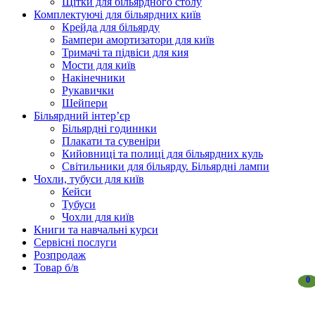
Щітки для більярдного столу
Комплектуючі для більярдних київ
Крейда для більярду
Бампери амортизатори для київ
Тримачі та підвіси для кия
Мости для київ
Накінечники
Рукавички
Шейпери
Більярдний інтер’єр
Більярдні годиннки
Плакати та сувеніри
Кийовниці та полиці для більярдних куль
Світильники для більярду. Більярдні лампи
Чохли, тубуси для київ
Кейси
Тубуси
Чохли для київ
Книги та навчальні курси
Сервісні послуги
Розпродаж
Товар б/в
0
0