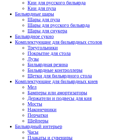
Кии для русского бильярда
Кии для пула
Бильярдные шары
Шары для пула
Шары для русского бильярда
Шары для снукера
Бильярдное сукно
Комплектующие для бильярдных столов
Треугольники
Покрытие для стола
Лузы
Бильярдная резина
Бильярдные контроллеры
Щетки для бильярдного стола
Комплектующие для бильярдных киев
Мел
Бамперы или амортизаторы
Держатели и подвесы для кия
Мосты
Наконечники
Перчатки
Шейперы
Бильярдный интерьер
Часы
Плакаты и сувениры