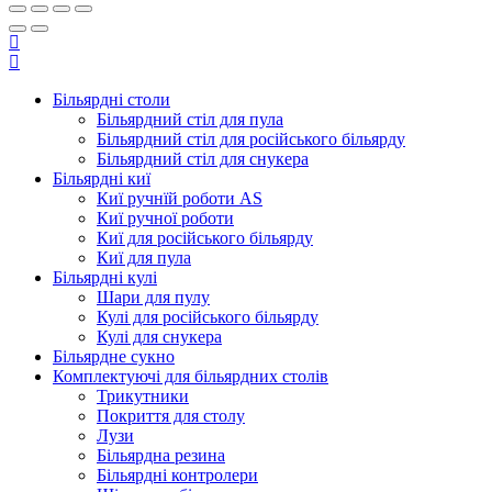
Більярдні столи
Більярдний стіл для пула
Більярдний стіл для російського більярду
Більярдний стіл для снукера
Більярдні киї
Киї ручнїй роботи AS
Киї ручної роботи
Киї для російського більярду
Киї для пула
Більярдні кулі
Шари для пулу
Кулі для російського більярду
Кулі для снукера
Більярдне сукно
Комплектуючі для більярдних столів
Трикутники
Покриття для столу
Лузи
Більярдна резина
Більярдні контролери