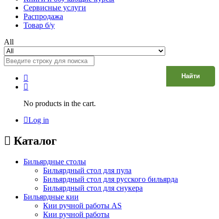
Сервисные услуги
Распродажа
Товар б/у
All
Найти
No products in the cart.
Log in
Каталог
Бильярдные столы
Бильярдный стол для пула
Бильярдный стол для русского бильярда
Бильярдный стол для снукера
Бильярдные кии
Кии ручной работы AS
Кии ручной работы