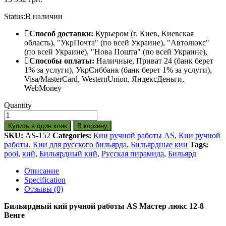
Status:
В наличии
Способ доставки:
Курьером (г. Киев, Киевская
область), "УкрПочта" (по всей Украине), "Автолюкс"
(по всей Украине), "Нова Пошта" (по всей Украине),
Способы оплаты:
Наличные, Приват 24 (банк берет
1% за услуги), УкрСиббанк (банк берет 1% за услуги),
Visa/МаsterСard, WesternUnion, ЯндексДеньги,
WebMoney
Quantity
Купить в один клик
В корзину
SKU:
AS-152
Categories:
Кии ручной работы AS
,
Кии ручной
работы
,
Кии для русского бильярда
,
Бильярдные кии
Tags:
pool
,
кий
,
Бильярдный кий
,
Русская пирамида
,
Бильярд
Описание
Specification
Отзывы (0)
Бильярдный кий ручной работы AS Мастер люкс 12-8
Венге