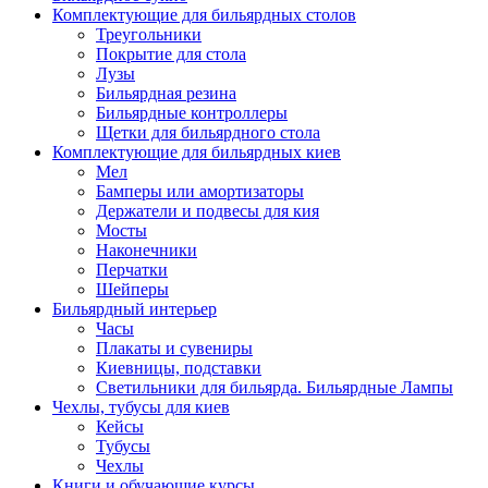
Комплектующие для бильярдных столов
Треугольники
Покрытие для стола
Лузы
Бильярдная резина
Бильярдные контроллеры
Щетки для бильярдного стола
Комплектующие для бильярдных киев
Мел
Бамперы или амортизаторы
Держатели и подвесы для кия
Мосты
Наконечники
Перчатки
Шейперы
Бильярдный интерьер
Часы
Плакаты и сувениры
Киевницы, подставки
Светильники для бильярда. Бильярдные Лампы
Чехлы, тубусы для киев
Кейсы
Тубусы
Чехлы
Книги и обучающие курсы