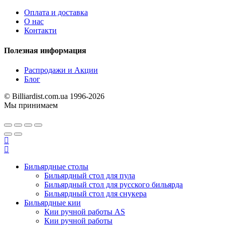
Оплата и доставка
О нас
Контакти
Полезная информация
Распродажи и Акции
Блог
© Billiardist.com.ua 1996-2026
Мы принимаем
Бильярдные столы
Бильярдный стол для пула
Бильярдный стол для русского бильярда
Бильярдный стол для снукера
Бильярдные кии
Кии ручной работы AS
Кии ручной работы