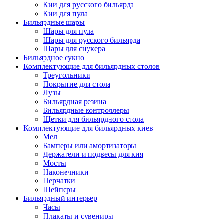
Кии для русского бильярда
Кии для пула
Бильярдные шары
Шары для пула
Шары для русского бильярда
Шары для снукера
Бильярдное сукно
Комплектующие для бильярдных столов
Треугольники
Покрытие для стола
Лузы
Бильярдная резина
Бильярдные контроллеры
Щетки для бильярдного стола
Комплектующие для бильярдных киев
Мел
Бамперы или амортизаторы
Держатели и подвесы для кия
Мосты
Наконечники
Перчатки
Шейперы
Бильярдный интерьер
Часы
Плакаты и сувениры