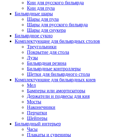
Кии для русского бильярда
Кии для пула
Бильярдные шары
Шары для пула
Шары для русского бильярда
Шары для снукера
Бильярдное сукно
Комплектующие для бильярдных столов
Треугольники
Покрытие для стола
Лузы
Бильярдная резина
Бильярдные контроллеры
Щетки для бильярдного стола
Комплектующие для бильярдных киев
Мел
Бамперы или амортизаторы
Держатели и подвесы для кия
Мосты
Наконечники
Перчатки
Шейперы
Бильярдный интерьер
Часы
Плакаты и сувениры